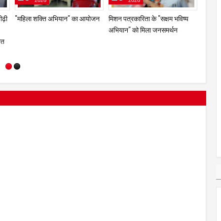
2026
2026
डर
"मुंबई में रोजगार क्रांति की दस्तक!
ड्रग्स के माध्यम से भारत की युवा पीढ़ी
"महिला
गा
अब महिलाएं चलाएंगी बाइक टैक्सी, फूड
को कमजोर करने की दुश्मनों की
कार्ट और 'स्वदेशी आर मार्ट' से खुलेंगे
साजिश - कैबिनेट मंत्री मंगल प्रभात
आत्मनिर्भरता के नए द्वार"
लोढ़ा