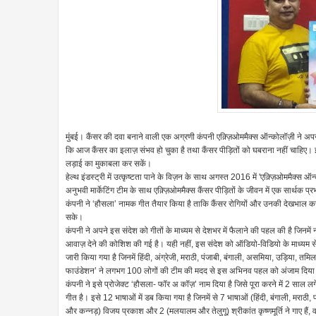
मुंबई। कैंसर की दवा बनाने वाली एक अग्रणी कंपनी एक़्ज़िओममैक्स ऑन्कोलॉज़ी ने 
कि आज कैंसर का इलाज़ संभव हो चुका है तथा कैंसर पीड़ितों को घबराना नहीं चाहि
लड़ाई का मुकाबला कर सकें।
हेल्थ इंडस्ट्री में उत्कृष्टता पाने के विज़न के साथ अगस्त 2016 में 'एक़्ज़िओममैक्
अनुभवी मार्केटिंग टीम के साथ एक़्ज़िओममैक्स कैंसर पीड़ितों के जीवन में एक सार्थक
कंपनी ने ‘हौसला’ नामक गीत तैयार किया है ताकि कैंसर रोगियों और उनकी देखभाल करन
सके।
कंपनी ने अपने इस संदेश को गीतों के माध्यम से देशभर में फैलाने की पहल की है जिनमें 
आवाज़ देने की कोशिश की गई है। यही नहीं, इस संदेश को ऑडियो-विडियो के माध्यम से दे
जारी किया गया है जिनमें हिंदी, अंग्रेजी, मराठी, पंजाबी, बंगाली, असमिया, उड़िया, 
फाउंडेशन’ ने लगभग 100 लोगों की टीम की मदद से इस अभिनव पहल को अंजाम दिया
कंपनी ने इसे प्रोजेक्ट ‘हौसला- फॉर अ कॉज़’ नाम दिया है जिसे पूरा करने में 2 साल 
गीत है। इसे 12 भाषाओं में डब किया गया है जिनमें से 7 भाषाओं (हिंदी, बंगाली, मराठी
और कन्नड़) विजय प्रकाश और 2 (मलयालम और तेलुगू) श्रीकांत कृष्णमूर्ति ने गाए हैं, वह