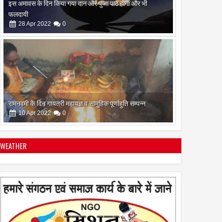
रामनवमी के दिन गायत्री महायज्ञ व सामुहिक पूर्णाहुति सम्पन्न
10
Apr
2022
0
सिद्ध कुंजिका स्तोत्र का पाठ ऐसे करें
12
Apr
2024
0
WEATHER
स्त्रियां गुरु क्यों नही बन सकती
28
Apr
2022
0