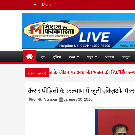
Menu
देश
दुनिया
राज्य
शहर
अपराध
कानून
ताजा खबरें
मी अवधेशानंद जी महाराज के जीवन पर आधारित भजन की रिकॉर्डिंग सम्पन्न
कैंसर पीड़ितों के कल्याण में जुटी एक़्ज़िओममैक
0
Mumbai
January 30, 2020