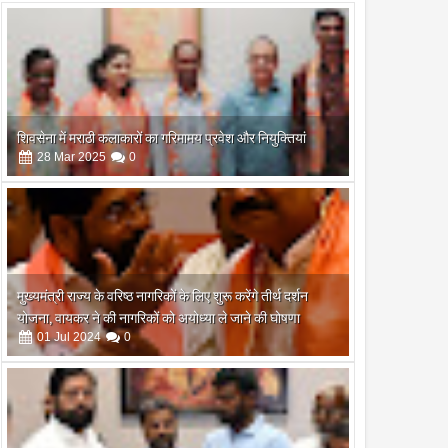
शिवसेना में मराठी कलाकारों का गरिमामय प्रवेश और नियुक्तियां
28
Mar
2025
0
मुख्यमंत्री राज्य के वरिष्ठ नागरिकों के लिए शुरू करेंगे तीर्थ दर्शन
योजना, वायकर ने की नागरिकों को अयोध्या ले जाने की घोषणा
01
Jul
2024
0