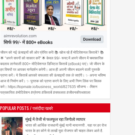
जीवन को नई ऊंचाइयों की ओर प्रेरित करें! 📚 खोज रहे हैं मोटिवेशनल किताबें? 📚
🌟 "अपने सपनों को साकार करें" 🌟 केवल 99/- रूपए में अपने जीवन में चमत्कारिक
बदलाव लानेवाली 800+ मोटिवेशनल डिजिटल किताबें (eBook) पाएं। जो जीवन के
हर विषयों पर आपका मार्गदर्शन करेगी। आज ही अपनी जीवन बदलने वाली पुस्तकें
प्राप्त करें। ये किताबें आपको सफलता की ऊंचाइयों तक ले जाएंगी। ✨ अपना भविष्य
आज से निर्माण करें। ✨ पुस्तक को प्राप्त करने के लिए अभी निम्न लिंक पर क्लिक
करे। https://topmate.io/business_world/827635 सौजन्य - -मिशन
पत्रकारिता #मोटिवेशन #प्रेरणा #किताबें #सफलता #जीवनकीपथशाला
POPULAR POSTS / पसंदीदा खबरे
मुंबई में तेजी से फलफूल रहा जिगोलो व्यापार
भारत की आर्थिक राजधानी मुंबई यानी मायानगरी . यहा पर हर रोज
भारत के हर कोने से लाखों युवा रोजगार की चाहत लेकर आते है.
16
Jul
Jun