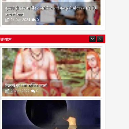
मुख्यमंत्री एकनाथ शिंदे ने जेसीबी से फंसे मजदूर के परिवार को दी 50
लाख की राहत
24
Jun
2024
0
अध्यात्म
इस अमावस के दिन किया गया दान और पुजा पाठ होगा और भी
फलदायी
28
Apr
2022
0