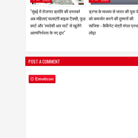
2026
2026
"गरीबों के सपनों को उड़ान देने वाले
महंगाई का नया धमाका: LPG सिलें
खान सर विवादों के घेरे में! लाखों छात्रों
महंगा, अब रसोई से होटल तक बढ़े
का सवाल—क्या एक शिक्षक की
खर्च
लोकप्रियता ही उसका अपराध बन
गई?" अनीता पांडेय / मुम्बई
POST A COMMENT
Emoticon