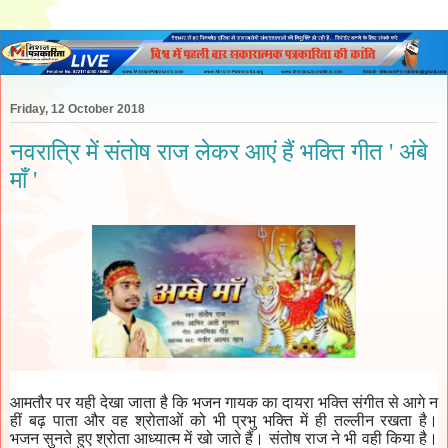
Friday, 12 October 2018
नवरात्रि में संतोष राज लेकर आएं हैं भक्ति गीत ' अंबे
माँ '
आमतौर
पर
यही
देखा
जाता
है
कि
भजन
गायक
का
दायरा
भक्ति
संगीत
से
आगे
न
हीं
बढ़
पाता
और
वह
श्रोताओं
को
भी
प्रभु
भक्ति
में
ही
तल्लीन
रखता
है।
भजन
सुनते
हुए
श्रोता
आध्यात्म
में
खो
जाते
हैं।
संतोष
राज
ने
भी
वही
किया
है।