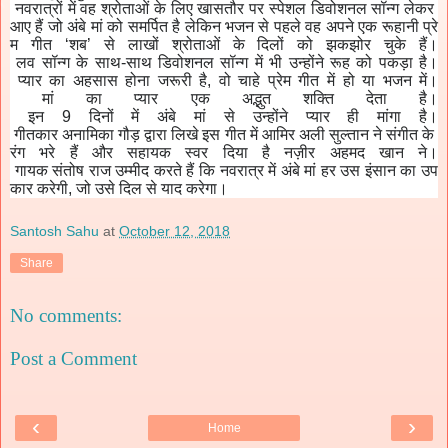
नवरात्रों
में
वह
श्रोताओं
के
लिए
खासतौर
पर
स्पेशल
डिवोशनल
सॉन्ग
लेकर
आए
हैं
जो
अंबे
मां
को
समर्पित
है
लेकिन
भजन
से
पहले
वह
अपने
एक
रूहानी
प्रे
म
गीत
‘
शब
’
से
लाखों
श्रोताओं
के
दिलों
को
झकझोर
चुके
हैं।
लव
सॉन्ग
के
साथ
-
साथ
डिवोशनल
सॉन्ग
में
भी
उन्होंने
रूह
को
पकड़ा
है।
प्यार
का
अहसास
होना
जरूरी
है
,
वो
चाहे
प्रेम
गीत
में
हो
या
भजन
में।
मां
का
प्यार
एक
अद्भुत
शक्ति
देता
है।
इन
9
दिनों
में
अंबे
मां
से
उन्होंने
प्यार
ही
मांगा
है।
गीतकार
अनामिका
गौड़
द्वारा
लिखे
इस
गीत
में
आमिर
अली
सुल्तान
ने
संगीत
के
रंग
भरे
हैं
और
सहायक
स्वर
दिया
है
नज़ीर
अहमद
खान
ने।
गायक
संतोष
राज
उम्मीद
करते
हैं
कि
नवरात्र
में
अंबे
मां
हर
उस
इंसान
का
उप
कार
करेगी
,
जो
उसे
दिल
से
याद
करेगा।
Santosh Sahu
at
October 12, 2018
Share
No comments:
Post a Comment
‹
›
Home