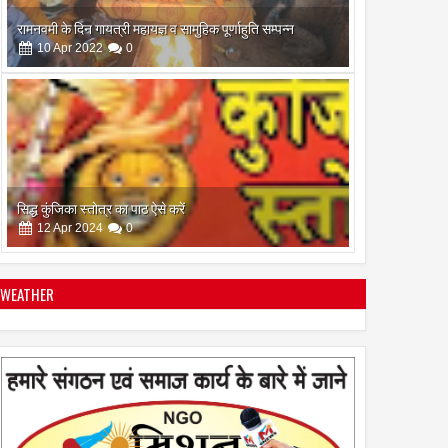
सिद्ध कुंजिका स्तोत्र का पाठ ऐसे करें
12
Apr
2024
0
स्त्रियां गुरु क्यों नही बन सकती
28
Apr
2022
0
WEATHER
इस अमावस के दिन किया गया दान और पुजा पाठ होगा और भी
फलदायी
28
Apr
2022
0