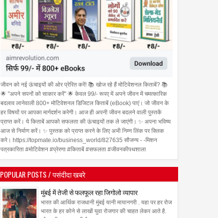
जीवन को नई ऊंचाइयों की ओर प्रेरित करें! 📚 खोज रहे हैं मोटिवेशनल किताबें? 📚
🌟 "अपने सपनों को साकार करें" 🌟 केवल 99/- रूपए में अपने जीवन में चमत्कारिक
बदलाव लानेवाली 800+ मोटिवेशनल डिजिटल किताबें (eBook) पाएं। जो जीवन के
हर विषयों पर आपका मार्गदर्शन करेगी। आज ही अपनी जीवन बदलने वाली पुस्तकें
प्राप्त करें। ये किताबें आपको सफलता की ऊंचाइयों तक ले जाएंगी। ✨ अपना भविष्य
आज से निर्माण करें। ✨ पुस्तक को प्राप्त करने के लिए अभी निम्न लिंक पर क्लिक
करे। https://topmate.io/business_world/827635 सौजन्य - -मिशन
पत्रकारिता #मोटिवेशन #प्रेरणा #किताबें #सफलता #जीवनकीपथशाला
POPULAR POSTS / पसंदीदा खबरे
मुंबई में तेजी से फलफूल रहा जिगोलो व्यापार
भारत की आर्थिक राजधानी मुंबई यानी मायानगरी . यहा पर हर रोज
भारत के हर कोने से लाखों युवा रोजगार की चाहत लेकर आते है.