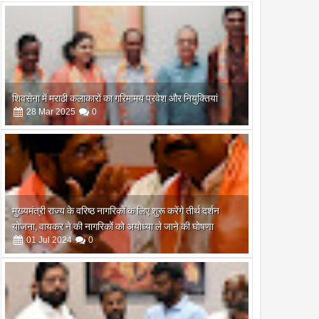
शिवसेना में मराठी कलाकारों का गरिमामय प्रवेश और नियुक्तियां
28
Mar
2025
0
मुख्यमंत्री राज्य के वरिष्ठ नागरिकों के लिए शुरू करेंगे तीर्थ दर्शन
योजना, वायकर ने की नागरिकों को अयोध्या ले जाने की घोषणा
01
Jul
2024
0