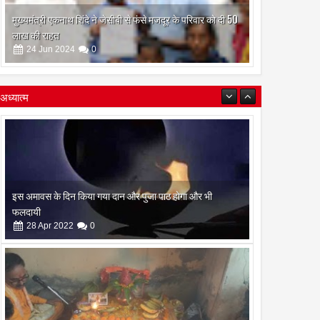
मुख्यमंत्री एकनाथ शिंदे ने जेसीबी से फंसे मजदूर के परिवार को दी 50
लाख की राहत
24
Jun
2024
0
अध्यात्म
रामनवमी के दिन गायत्री महायज्ञ व सामुहिक पूर्णाहुति सम्पन्न
10
Apr
2022
0