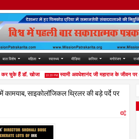
बाल विशेष
महिला
स्वास्थ्य
मीडिया
करियर
मनोरंजन
राज
के हैं डॉ. खोजा
स्वामी अवधेशानंद जी महाराज के जीवन पर आधारि
10:20 PM
 में कामयाब, साइकोलॉजिकल थ्रिलर की बड़े पर्दे पर