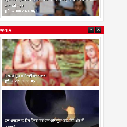
लाख की राहत
24
Jun
2024
0
अध्यात्म
इस अमावस के दिन किया गया दान और पुजा पाठ होगा और भी
फलदायी
28
Apr
2022
0
रामनवमी के दिन गायत्री महायज्ञ व सामुहिक पूर्णाहुति सम्पन्न