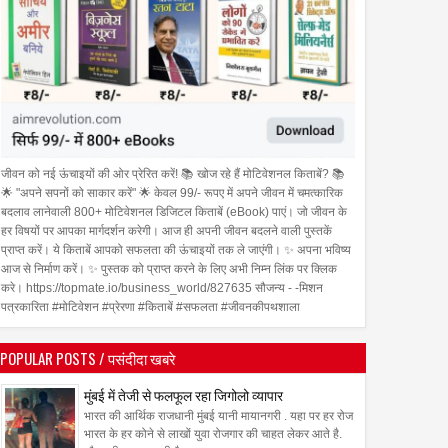
जीवन को नई ऊंचाइयों की ओर प्रेरित करें! 📚 खोज रहे हैं मोटिवेशनल किताबें? 📚
🌟 "अपने सपनों को साकार करें" 🌟 केवल 99/- रूपए में अपने जीवन में चमत्कारिक
बदलाव लानेवाली 800+ मोटिवेशनल डिजिटल किताबें (eBook) पाएं। जो जीवन के
हर विषयों पर आपका मार्गदर्शन करेगी। आज ही अपनी जीवन बदलने वाली पुस्तकें
प्राप्त करें। ये किताबें आपको सफलता की ऊंचाइयों तक ले जाएंगी। ✨ अपना भविष्य
आज से निर्माण करें। ✨ पुस्तक को प्राप्त करने के लिए अभी निम्न लिंक पर क्लिक
करे। https://topmate.io/business_world/827635 सौजन्य - -मिशन
पत्रकारिता #मोटिवेशन #प्रेरणा #किताबें #सफलता #जीवनकीपथशाला
POPULAR POSTS / पसंदीदा खबरे
मुंबई में तेजी से फलफूल रहा जिगोलो व्यापार
भारत की आर्थिक राजधानी मुंबई यानी मायानगरी . यहा पर हर रोज
भारत के हर कोने से लाखों युवा रोजगार की चाहत लेकर आते है.