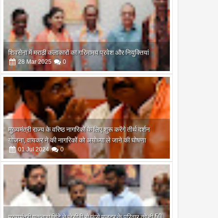
शिवसेना में मराठी कलाकारों का गरिमामय प्रवेश और नियुक्तियां
28
Mar
2025
0
मुख्यमंत्री राज्य के वरिष्ठ नागरिकों के लिए शुरू करेंगे तीर्थ दर्शन
योजना, वायकर ने की नागरिकों को अयोध्या ले जाने की घोषणा
01
Jul
2024
0
मुख्यमंत्री एकनाथ शिंदे ने जेसीबी से फंसे मजदूर के परिवार को दी 50