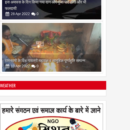
रामनवमी के दिन गायत्री महायज्ञ व सामुहिक पूर्णाहुति सम्पन्न
10
Apr
2022
0
सिद्ध कुंजिका स्तोत्र का पाठ ऐसे करें
12
Apr
2024
0
WEATHER
स्त्रियां गुरु क्यों नही बन सकती
28
Apr
2022
0