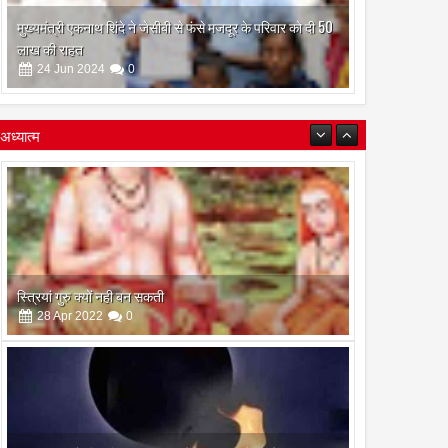
मुख्यमंत्री एकनाथ शिंदे ने जेसीबी से फंसे मजदूर के परिवार को दी 50
लाख की राहत
24
Jun
2024
0
अध्यात्म
इस अमावस के दिन किया गया दान और पुजा पाठ होगा और भी
फलदायी
28
Apr
2022
0