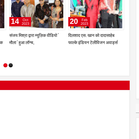
23
16
14
Nov
Oct
2023
2023
ज की
सेलेब्रिटी एंकर व ऎक्ट्रेस सिमरन
संजय मिश
ाया
आहूजा और प्रेम भारतीय का म्युज़िक
मौला ' ह
वीडियो “बजा बजा ढोल बजा” हुआ
लॉन्च