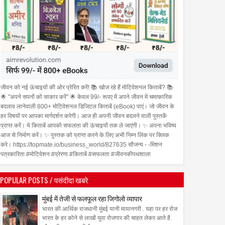
जीवन को नई ऊंचाइयों की ओर प्रेरित करें! 📚 खोज रहे हैं मोटिवेशनल किताबें? 📚
🌟 "अपने सपनों को साकार करें" 🌟 केवल 99/- रूपए में अपने जीवन में चमत्कारिक
बदलाव लानेवाली 800+ मोटिवेशनल डिजिटल किताबें (eBook) पाएं। जो जीवन के
हर विषयों पर आपका मार्गदर्शन करेगी। आज ही अपनी जीवन बदलने वाली पुस्तकें
प्राप्त करें। ये किताबें आपको सफलता की ऊंचाइयों तक ले जाएंगी। ✨ अपना भविष्य
आज से निर्माण करें। ✨ पुस्तक को प्राप्त करने के लिए अभी निम्न लिंक पर क्लिक
करे। https://topmate.io/business_world/827635 सौजन्य - -मिशन
पत्रकारिता #मोटिवेशन #प्रेरणा #किताबें #सफलता #जीवनकीपथशाला
POPULAR POSTS / पसंदीदा खबरे
मुंबई में तेजी से फलफूल रहा जिगोलो व्यापार
भारत की आर्थिक राजधानी मुंबई यानी मायानगरी . यहा पर हर रोज
भारत के हर कोने से लाखों युवा रोजगार की चाहत लेकर आते है.