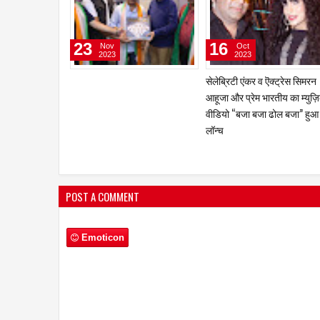
15
13
Feb
Feb
2023
2023
मुख्य भूमिका के साथ अभिनेता चंदन
गीतकार-संगीतकार प्रवीण भारद्बा
रॉय सान्‍याल ‘द प्‍लेबैक सिंगर’ का करेंगे
नई पेशकश 'मोहब्बत तुम्हारी' ने मच
निर्देशन
धूम
POST A COMMENT
Emoticon