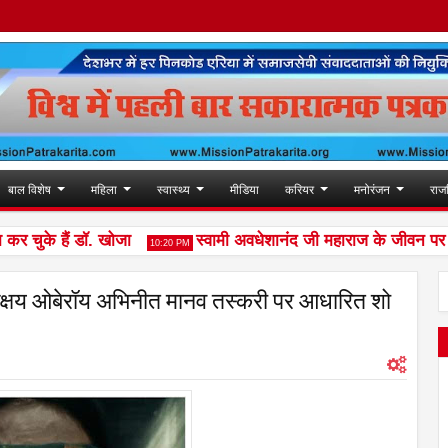
बाल विशेष
महिला
स्वास्थ्य
मीडिया
करियर
मनोरंजन
राज
ुके हैं डॉ. खोजा
स्वामी अवधेशानंद जी महाराज के जीवन पर आधार
10:20 PM
अक्षय ओबेरॉय अभिनीत मानव तस्करी पर आधारित शो