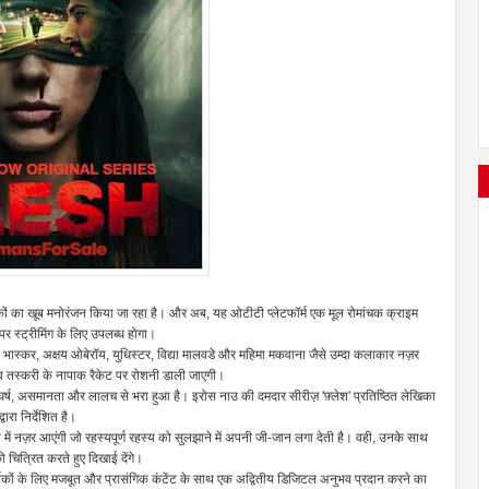
कों का खूब मनोरंजन किया जा रहा है। और अब, यह ओटीटी प्लेटफॉर्म एक मूल रोमांचक क्राइम
पर स्ट्रीमिंग के लिए उपलब्ध होगा।
 भास्कर, अक्षय ओबेरॉय, युधिस्टर, विद्या मालवडे और महिमा मकवाना जैसे उम्दा कलाकार नज़र
व तस्करी के नापाक रैकेट पर रोशनी डाली जाएगी।
संघर्ष, असमानता और लालच से भरा हुआ है। इरोस नाउ की दमदार सीरीज़ 'फ़्लेश' प्रतिष्ठित लेखिका
ारा निर्देशित है।
में नज़र आएंगी जो रहस्यपूर्ण रहस्य को सुलझाने में अपनी जी-जान लगा देती है। वही, उनके साथ
 चित्रित करते हुए दिखाई देंगे।
र्शकों के लिए मजबूत और प्रासंगिक कंटेंट के साथ एक अद्वितीय डिजिटल अनुभव प्रदान करने का