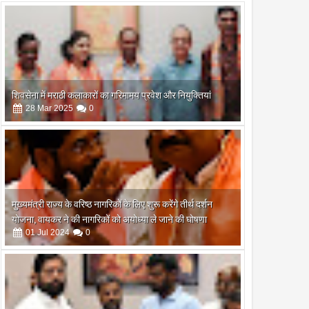
शिवसेना में मराठी कलाकारों का गरिमामय प्रवेश और नियुक्तियां
28
Mar
2025
0
मुख्यमंत्री राज्य के वरिष्ठ नागरिकों के लिए शुरू करेंगे तीर्थ दर्शन
योजना, वायकर ने की नागरिकों को अयोध्या ले जाने की घोषणा
01
Jul
2024
0