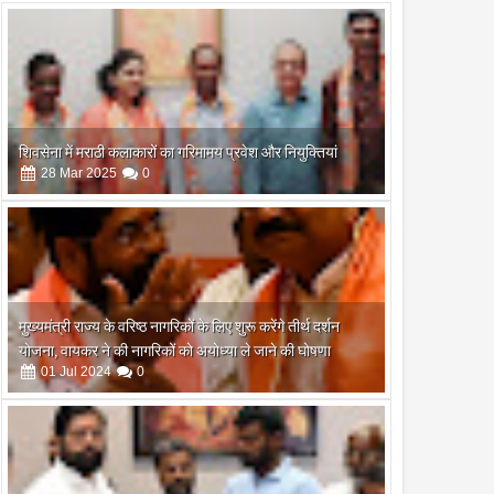
शिवसेना में मराठी कलाकारों का गरिमामय प्रवेश और नियुक्तियां
28
Mar
2025
0
मुख्यमंत्री राज्य के वरिष्ठ नागरिकों के लिए शुरू करेंगे तीर्थ दर्शन
योजना, वायकर ने की नागरिकों को अयोध्या ले जाने की घोषणा
01
Jul
2024
0