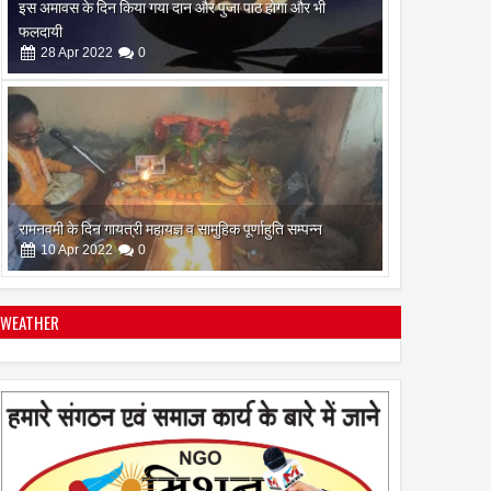
रामनवमी के दिन गायत्री महायज्ञ व सामुहिक पूर्णाहुति सम्पन्न
10
Apr
2022
0
सिद्ध कुंजिका स्तोत्र का पाठ ऐसे करें
12
Apr
2024
0
WEATHER
स्त्रियां गुरु क्यों नही बन सकती
28
Apr
2022
0