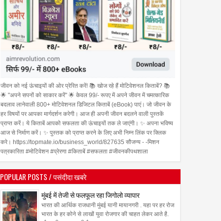
जीवन को नई ऊंचाइयों की ओर प्रेरित करें! 📚 खोज रहे हैं मोटिवेशनल किताबें? 📚
🌟 "अपने सपनों को साकार करें" 🌟 केवल 99/- रूपए में अपने जीवन में चमत्कारिक
बदलाव लानेवाली 800+ मोटिवेशनल डिजिटल किताबें (eBook) पाएं। जो जीवन के
हर विषयों पर आपका मार्गदर्शन करेगी। आज ही अपनी जीवन बदलने वाली पुस्तकें
प्राप्त करें। ये किताबें आपको सफलता की ऊंचाइयों तक ले जाएंगी। ✨ अपना भविष्य
आज से निर्माण करें। ✨ पुस्तक को प्राप्त करने के लिए अभी निम्न लिंक पर क्लिक
करे। https://topmate.io/business_world/827635 सौजन्य - -मिशन
पत्रकारिता #मोटिवेशन #प्रेरणा #किताबें #सफलता #जीवनकीपथशाला
POPULAR POSTS / पसंदीदा खबरे
मुंबई में तेजी से फलफूल रहा जिगोलो व्यापार
भारत की आर्थिक राजधानी मुंबई यानी मायानगरी . यहा पर हर रोज
भारत के हर कोने से लाखों युवा रोजगार की चाहत लेकर आते है.