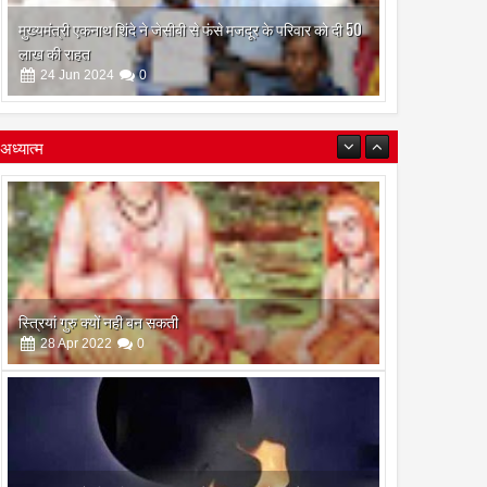
मुख्यमंत्री एकनाथ शिंदे ने जेसीबी से फंसे मजदूर के परिवार को दी 50
लाख की राहत
24
Jun
2024
0
अध्यात्म
इस अमावस के दिन किया गया दान और पुजा पाठ होगा और भी
फलदायी
28
Apr
2022
0