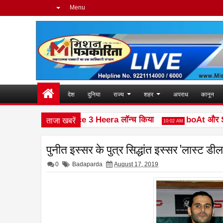
Menu
देश
दुनिया
राज्य
शहर
अपराध
कानून
ताजा खबरें
ने नया फीचर फोन Ace 3 Heera लॉन्च किया
boAt और Spotify 
10:02 AM
पुनीत इस्सर के पुत्र सिद्धांत इस्सर 'लास्ट डील'
0
Badaparda
August 17, 2019