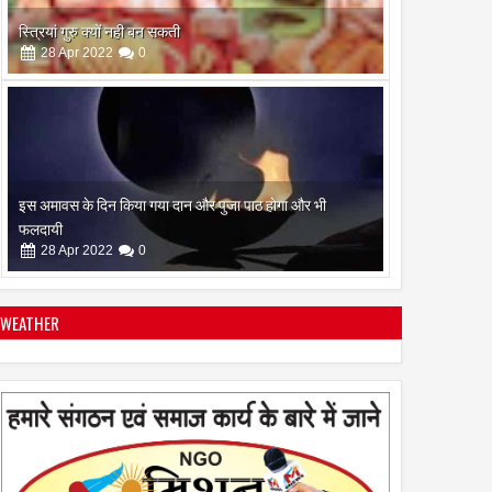
स्त्रियां गुरु क्यों नही बन सकती
28
Apr
2022
0
इस अमावस के दिन किया गया दान और पुजा पाठ होगा और भी
फलदायी
28
Apr
2022
0
WEATHER
रामनवमी के दिन गायत्री महायज्ञ व सामुहिक पूर्णाहुति सम्पन्न
10
Apr
2022
0