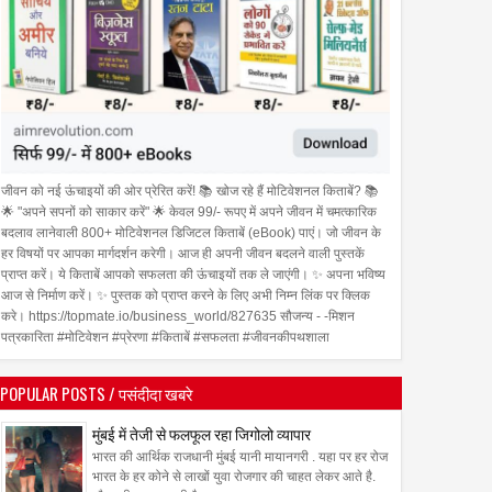
20
Oct
Feb
2023
2023
जीवन को नई ऊंचाइयों की ओर प्रेरित करें! 📚 खोज रहे हैं मोटिवेशनल किताबें? 📚
्रा द्वारा म्युज़िक वीडियो '
दिलशाद एस. खान को दादासाहेब
🌟 "अपने सपनों को साकार करें" 🌟 केवल 99/- रूपए में अपने जीवन में चमत्कारिक
ुआ लॉन्च,
फाल्के इंडियन टेलीविजन अवार्ड्स
बदलाव लानेवाली 800+ मोटिवेशनल डिजिटल किताबें (eBook) पाएं। जो जीवन के
हर विषयों पर आपका मार्गदर्शन करेगी। आज ही अपनी जीवन बदलने वाली पुस्तकें
प्राप्त करें। ये किताबें आपको सफलता की ऊंचाइयों तक ले जाएंगी। ✨ अपना भविष्य
आज से निर्माण करें। ✨ पुस्तक को प्राप्त करने के लिए अभी निम्न लिंक पर क्लिक
करे। https://topmate.io/business_world/827635 सौजन्य - -मिशन
पत्रकारिता #मोटिवेशन #प्रेरणा #किताबें #सफलता #जीवनकीपथशाला
POPULAR POSTS / पसंदीदा खबरे
मुंबई में तेजी से फलफूल रहा जिगोलो व्यापार
भारत की आर्थिक राजधानी मुंबई यानी मायानगरी . यहा पर हर रोज
भारत के हर कोने से लाखों युवा रोजगार की चाहत लेकर आते है.