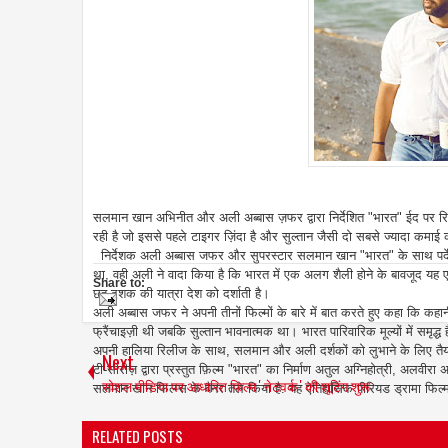
सलमान खान अभिनीत और अली अब्बास ज़फर द्वारा निर्देशित "भारत" ईद पर रि
रही है जो इससे पहले टाइगर ज़िंदा है और सुल्तान जैसी दो सबसे ज्यादा क
निर्देशक अली अब्बास जफर और सुपरस्टार सलमान खान "भारत" के साथ पर्दे प
था, वही अली ने वादा किया है कि भारत में एक अलग शैली होने के बावजूद 
Share to:
छह दशक की यात्रा देश को दर्शाती है।
अली अब्बास जफर ने अपनी तीनों फिल्मों के बारे में बात करते हुए कहा कि कहानी
फ्रैंचाइज़ी थी जबकि सुल्तान भावनात्मक था। भारत पारिवारिक मूल्यों में समृद्ध
अपनी हालिया रिलीज के साथ, सलमान और अली दर्शकों को लुभाने के लिए तैयार 
Next
टी-सीरीज़ द्वारा प्रस्तुत फ़िल्म "भारत" का निर्माण अतुल अग्निहोत्री, अलवीरा
सोशल मीडिया पर आधारित फिल्म ' नेटवर्क ' की शूटिंग शुरू
सलमान खान फिल्म्स के बैनर तले किया है. यह ऐतिहासिक पीरियड ड्रामा फिल्म
RELATED POSTS