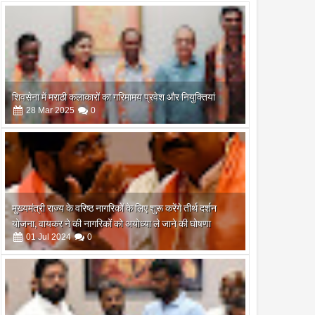
शिवसेना में मराठी कलाकारों का गरिमामय प्रवेश और नियुक्तियां
28
Mar
2025
0
मुख्यमंत्री राज्य के वरिष्ठ नागरिकों के लिए शुरू करेंगे तीर्थ दर्शन
योजना, वायकर ने की नागरिकों को अयोध्या ले जाने की घोषणा
01
Jul
2024
0