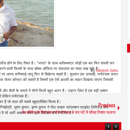
लीज़ होने के लिए तैयार है। "भारत" के साथ ब्लॉकबस्टर जोड़ी एक बार फिर वापसी कर
माई करने वाली फिल्मों के साथ बॉक्स ऑफिस पर सफलता का स्वाद चख चुके
हैं।
By
Santosh Sahu
र अपना करिश्माई जादू फिर से बिखेरना चाहते हैं। सुल्तान एक उत्साही, मनोरंजक सफर
यह एक रोलर कोस्टर की सवारी है जिसमें एक ऐसे आदमी का सफ़र दिखाया जाएगा जिसकी
 और शैली के मामले में तीनों फिल्में बहुत अलग हैं। टाइगर ज़िंदा है एक बड़ी एक्शन
 है लेकिन मनोरंजक हैं।
हैं जो साल की सबसे बहुप्रतीक्षित फिल्म है।
Previous
 अग्निहोत्री, भूषण कुमार, कृष्ण कुमार ने रील लाइफ प्रोडक्शन प्राइवेट लिमिटेड और
वेब सीरीज़ के लिए चंदन रॉय सान्याल ने चंद घंटे में सीखा रिक्शा चलाना
 है जो अली अब्बास जफर द्वारा लिखित और निर्देशित है।