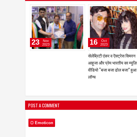
15
13
Feb
Feb
2023
2023
मुख्य भूमिका के साथ अभिनेता चंदन
गीतकार-संगीतकार प्रवीण भारद्बा
रॉय सान्‍याल ‘द प्‍लेबैक सिंगर’ का करेंगे
नई पेशकश 'मोहब्बत तुम्हारी' ने मच
निर्देशन
धूम
POST A COMMENT
Emoticon