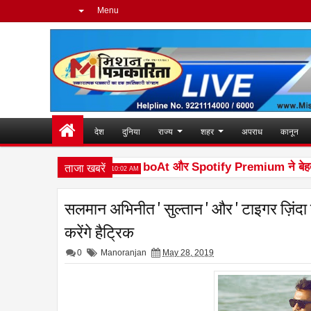
Menu
देश
दुनिया
राज्य
शहर
अपराध
कानून
ताजा खबरें
Heera लॉन्च किया
boAt और Spotify Premium ने बेहतर म्यूज
10:02 AM
सलमान अभिनीत ' सुल्तान ' और ' टाइगर ज़िंदा ह
करेंगे हैट्रिक
0
Manoranjan
May 28, 2019