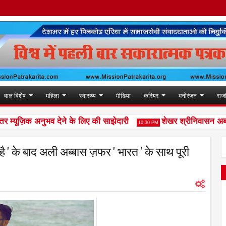
बाल विशेष
महिला
स्वास्थ्य
मीडिया
करियर
मनोरंजन
राज
़िक अनुभव देने के लिए की साझेदारी
शेखर श्रीनिवासन अब यूरो फ
10:30 PM
ै ' के बाद अली अब्बास ज़फर ' भारत ' के साथ पूरी