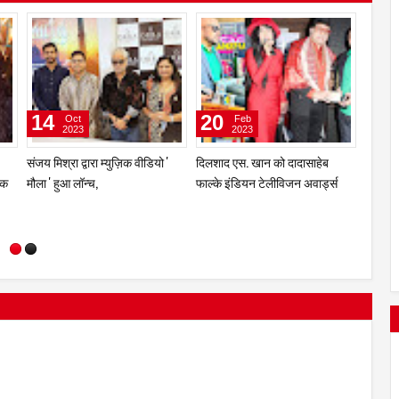
23
16
14
Nov
Oct
2023
2023
ज की
सेलेब्रिटी एंकर व ऎक्ट्रेस सिमरन
संजय मिश
ाया
आहूजा और प्रेम भारतीय का म्युज़िक
मौला ' ह
वीडियो “बजा बजा ढोल बजा” हुआ
लॉन्च