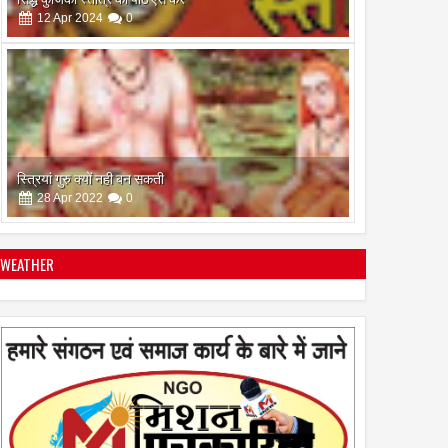
12
Apr
2024
0
स्त्रियां गुरु क्यों नही बन सकती
28
Apr
2022
0
WEATHER
इस अमावस के दिन किया गया दान और पुजा पाठ होगा और भी
फलदायी
28
Apr
2022
0