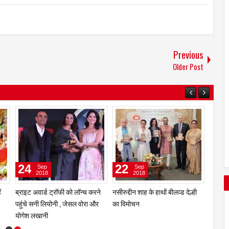
Previous
Older Post
16
12
24
Oct
Oct
2018
2018
पवन तिवारी हुए साहित्य भूषण से
नवरात्रि में संतोष राज लेकर आएं हैं
ब्राइट 
सम्मानित
भक्ति गीत ' अंबे माँ '
पहुंचे 
गम
योगेश 