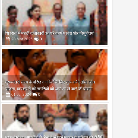
शिवसेना में मराठी कलाकारों का गरिमामय प्रवेश और नियुक्तियां
28
Mar
2025
0
मुख्यमंत्री राज्य के वरिष्ठ नागरिकों के लिए शुरू करेंगे तीर्थ दर्शन
योजना, वायकर ने की नागरिकों को अयोध्या ले जाने की घोषणा
01
Jul
2024
0
मुख्यमंत्री एकनाथ शिंदे ने जेसीबी से फंसे मजदूर के परिवार को दी 50