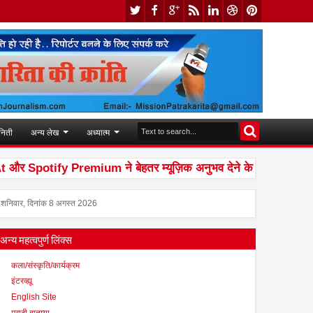
निती
अन्य लेख
अध्यात्म
Spotify Premium ने बेहतर म्यूज़िक अनुभव देने के लिए की साझेदारी
शनिवार, दिनांक 8 अगस्त 2026
अन्य महत्वपुर्ण लिंक्स
कला/संस्कृति/कार्यक्रम
इंटरव्ह्यू
English Site
मराठी बातम्या