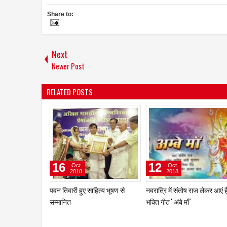
Share to:
Next
Newer Post
RELATED POSTS
21
03
May
Jun
2023
2019
प्रजापिता ब्रह्माकुमारी के सड़क सुरक्षा
टैसल फैशन और लाइफस्टाइल
सप्ताह वाकेथोन में भारत माता एवं
अवार्ड्स के 12वें एडिशन में दिखा
यमराज ने दी नियम पालन की सलाह
ग्लिट्ज़ और ग्लैमर का अनोखा सं