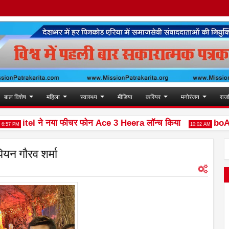
बाल विशेष
महिला
स्वास्थ्य
मीडिया
करियर
मनोरंजन
राज
itel ने नया फीचर फोन Ace 3 Heera लॉन्च किया
boAt और 
PM
10:02 AM
पियन गौरव शर्मा