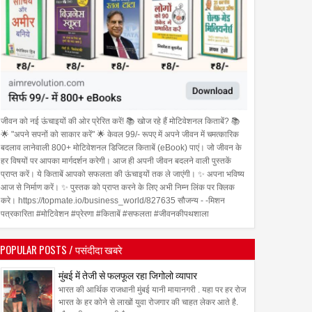
जीवन को नई ऊंचाइयों की ओर प्रेरित करें! 📚 खोज रहे हैं मोटिवेशनल किताबें? 📚
🌟 "अपने सपनों को साकार करें" 🌟 केवल 99/- रूपए में अपने जीवन में चमत्कारिक
बदलाव लानेवाली 800+ मोटिवेशनल डिजिटल किताबें (eBook) पाएं। जो जीवन के
हर विषयों पर आपका मार्गदर्शन करेगी। आज ही अपनी जीवन बदलने वाली पुस्तकें
प्राप्त करें। ये किताबें आपको सफलता की ऊंचाइयों तक ले जाएंगी। ✨ अपना भविष्य
आज से निर्माण करें। ✨ पुस्तक को प्राप्त करने के लिए अभी निम्न लिंक पर क्लिक
करे। https://topmate.io/business_world/827635 सौजन्य - -मिशन
पत्रकारिता #मोटिवेशन #प्रेरणा #किताबें #सफलता #जीवनकीपथशाला
22
Sep
Sep
2018
2018
POPULAR POSTS / पसंदीदा खबरे
अवार्ड ट्रॉफी को लॉन्च करने
नसीरुद्दीन शाह के हाथों बीलव्ड देल्ही
मुंबई में तेजी से फलफूल रहा जिगोलो व्यापार
सनी लियोनी , जेसल वोरा और
का विमोचन
भारत की आर्थिक राजधानी मुंबई यानी मायानगरी . यहा पर हर रोज
लखानी
भारत के हर कोने से लाखों युवा रोजगार की चाहत लेकर आते है.