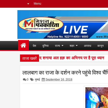
Menu
देश
दुनिया
राज्य
शहर
अपराध
कानून
ताजा खबरें
ें शानदार प्रदर्शन के बाद शनाया अल हक़ का अभिनय पर है पूरा ध्यान
6:57 
लालबाग का राजा के दर्शन करने पहुंचे विश्व चैं
0
मुम्बई
September 16, 2018