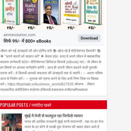
जीवन को नई ऊंचाइयों की ओर प्रेरित करें! 📚 खोज रहे हैं मोटिवेशनल किताबें? 📚
🌟 "अपने सपनों को साकार करें" 🌟 केवल 99/- रूपए में अपने जीवन में चमत्कारिक
बदलाव लानेवाली 800+ मोटिवेशनल डिजिटल किताबें (eBook) पाएं। जो जीवन के
हर विषयों पर आपका मार्गदर्शन करेगी। आज ही अपनी जीवन बदलने वाली पुस्तकें
प्राप्त करें। ये किताबें आपको सफलता की ऊंचाइयों तक ले जाएंगी। ✨ अपना भविष्य
आज से निर्माण करें। ✨ पुस्तक को प्राप्त करने के लिए अभी निम्न लिंक पर क्लिक
करे। https://topmate.io/business_world/827635 सौजन्य - -मिशन
पत्रकारिता #मोटिवेशन #प्रेरणा #किताबें #सफलता #जीवनकीपथशाला
POPULAR POSTS / पसंदीदा खबरे
मुंबई में तेजी से फलफूल रहा जिगोलो व्यापार
भारत की आर्थिक राजधानी मुंबई यानी मायानगरी . यहा पर हर रोज
भारत के हर कोने से लाखों युवा रोजगार की चाहत लेकर आते है.