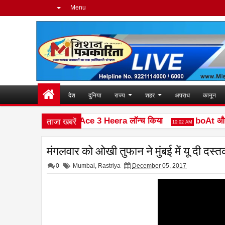
Menu
देश
दुनिया
राज्य
शहर
अपराध
कानून
ताजा खबरें
el ने नया फीचर फोन Ace 3 Heera लॉन्च किया
boAt और Spot
10:02 AM
मंगलवार को ओखी तुफान ने मुंबई में यू दी दस्
0
Mumbai
,
Rastriya
December 05, 2017