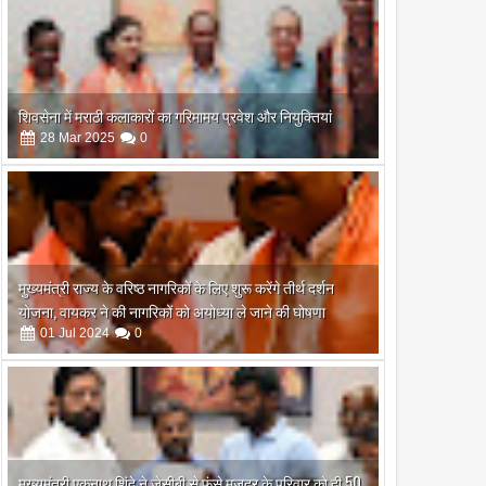
शिवसेना में मराठी कलाकारों का गरिमामय प्रवेश और नियुक्तियां
28
Mar
2025
0
मुख्यमंत्री राज्य के वरिष्ठ नागरिकों के लिए शुरू करेंगे तीर्थ दर्शन
योजना, वायकर ने की नागरिकों को अयोध्या ले जाने की घोषणा
01
Jul
2024
0
मुख्यमंत्री एकनाथ शिंदे ने जेसीबी से फंसे मजदूर के परिवार को दी 50