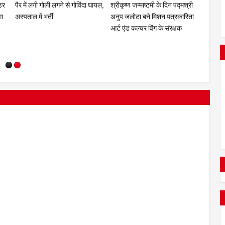
ीढ़ी
"महिला शक्ति अभियान" का आयोजन
मिशन पत्रकारिता के "सक्षम भविष्य
"गरीबों 
अभियान" को मिला जनसमर्थन
खान सर व
ात
का सवा
लोकप्र
गई?" अन