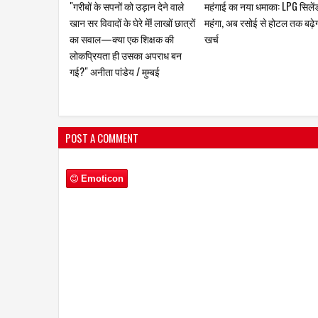
"मुंबई में रोजगार क्रांति की दस्तक!
ड्रग्स के माध्यम से भारत की युवा प
अब महिलाएं चलाएंगी बाइक टैक्सी, फूड
को कमजोर करने की दुश्मनों की
कार्ट और 'स्वदेशी आर मार्ट' से खुलेंगे
साजिश - कैबिनेट मंत्री मंगल प्रभ
आत्मनिर्भरता के नए द्वार"
लोढ़ा
POST A COMMENT
Emoticon