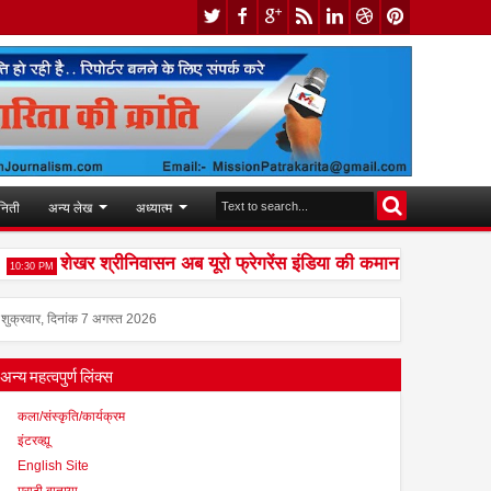
निती
अन्य लेख
अध्यात्म
शेखर श्रीनिवासन अब यूरो फ्रेगरेंस इंडिया की कमान संभालेंगे
0 PM
2:03 PM
शुक्रवार, दिनांक 7 अगस्त 2026
अन्य महत्वपुर्ण लिंक्स
कला/संस्कृति/कार्यक्रम
इंटरव्ह्यू
English Site
मराठी बातम्या