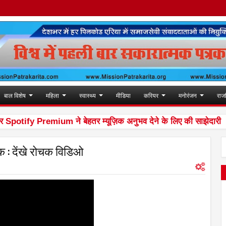
बाल विशेष
महिला
स्वास्थ्य
मीडिया
करियर
मनोरंजन
राज
ify Premium ने बेहतर म्यूज़िक अनुभव देने के लिए की साझेदारी
10:3
तक : देंखे रोचक विडिओ