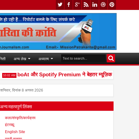
निती
अन्य लेख
अध्यात्म
boAt और Spotify Premium ने बेहतर म्यूज़िक अनुभव देने के लिए क
AM
शनिवार, दिनांक 8 अगस्त 2026
अन्य महत्वपुर्ण लिंक्स
कला/संस्कृति/कार्यक्रम
इंटरव्ह्यू
English Site
मराठी बातम्या