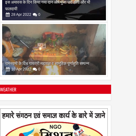
रामनवमी के दिन गायत्री महायज्ञ व सामुहिक पूर्णाहुति सम्पन्न
10
Apr
2022
0
सिद्ध कुंजिका स्तोत्र का पाठ ऐसे करें
12
Apr
2024
0
WEATHER
स्त्रियां गुरु क्यों नही बन सकती
28
Apr
2022
0