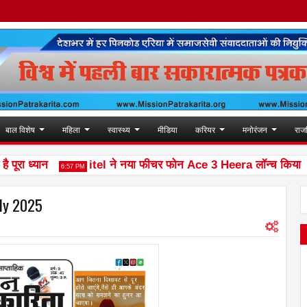
बाल विशेष
महिला
स्वास्थ्य
मीडिया
करियर
मनोरंजन
राज
ध्यान
itel ने नया फीचर फोन Ace 3 Heera लॉन्च किया
6:57 PM
10:02 
uly 2025