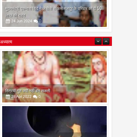
मुख्यमंत्री एकनाथ शिंदे ने जेसीबी से फंसे मजदूर के परिवार को दी 50
लाख की राहत
24
Jun
2024
0
अध्यात्म
इस अमावस के दिन किया गया दान और पुजा पाठ होगा और भी
फलदायी
28
Apr
2022
0