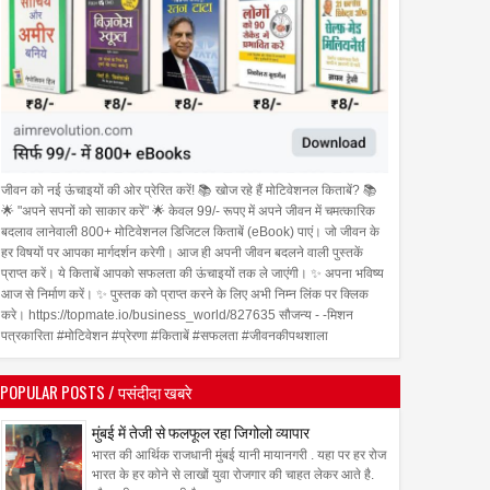
जीवन को नई ऊंचाइयों की ओर प्रेरित करें! 📚 खोज रहे हैं मोटिवेशनल किताबें? 📚
🌟 "अपने सपनों को साकार करें" 🌟 केवल 99/- रूपए में अपने जीवन में चमत्कारिक
बदलाव लानेवाली 800+ मोटिवेशनल डिजिटल किताबें (eBook) पाएं। जो जीवन के
हर विषयों पर आपका मार्गदर्शन करेगी। आज ही अपनी जीवन बदलने वाली पुस्तकें
प्राप्त करें। ये किताबें आपको सफलता की ऊंचाइयों तक ले जाएंगी। ✨ अपना भविष्य
आज से निर्माण करें। ✨ पुस्तक को प्राप्त करने के लिए अभी निम्न लिंक पर क्लिक
करे। https://topmate.io/business_world/827635 सौजन्य - -मिशन
पत्रकारिता #मोटिवेशन #प्रेरणा #किताबें #सफलता #जीवनकीपथशाला
POPULAR POSTS / पसंदीदा खबरे
मुंबई में तेजी से फलफूल रहा जिगोलो व्यापार
भारत की आर्थिक राजधानी मुंबई यानी मायानगरी . यहा पर हर रोज
भारत के हर कोने से लाखों युवा रोजगार की चाहत लेकर आते है.