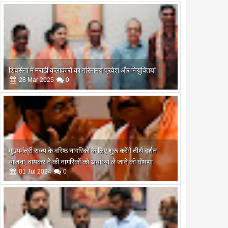
शिवसेना में मराठी कलाकारों का गरिमामय प्रवेश और नियुक्तियां
28
Mar
2025
0
मुख्यमंत्री राज्य के वरिष्ठ नागरिकों के लिए शुरू करेंगे तीर्थ दर्शन
योजना, वायकर ने की नागरिकों को अयोध्या ले जाने की घोषणा
01
Jul
2024
0