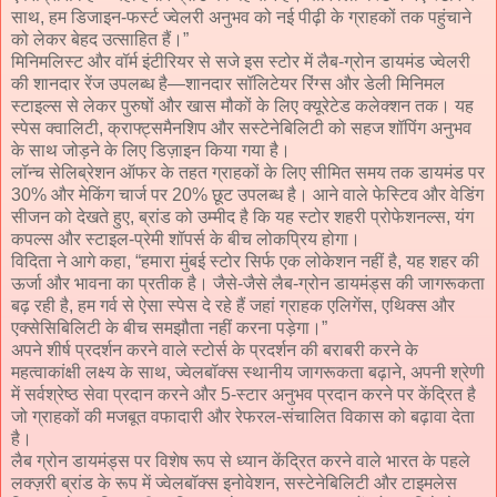
साथ, हम डिजाइन-फर्स्ट ज्वेलरी अनुभव को नई पीढ़ी के ग्राहकों तक पहुंचाने
को लेकर बेहद उत्साहित हैं।”
मिनिमलिस्ट और वॉर्म इंटीरियर से सजे इस स्टोर में लैब-ग्रोन डायमंड ज्वेलरी
की शानदार रेंज उपलब्ध है—शानदार सॉलिटेयर रिंग्स और डेली मिनिमल
स्टाइल्स से लेकर पुरुषों और खास मौकों के लिए क्यूरेटेड कलेक्शन तक। यह
स्पेस क्वालिटी, क्राफ्ट्समैनशिप और सस्टेनेबिलिटी को सहज शॉपिंग अनुभव
के साथ जोड़ने के लिए डिज़ाइन किया गया है।
लॉन्च सेलिब्रेशन ऑफर के तहत ग्राहकों के लिए सीमित समय तक डायमंड पर
30% और मेकिंग चार्ज पर 20% छूट उपलब्ध है। आने वाले फेस्टिव और वेडिंग
सीजन को देखते हुए, ब्रांड को उम्मीद है कि यह स्टोर शहरी प्रोफेशनल्स, यंग
कपल्स और स्टाइल-प्रेमी शॉपर्स के बीच लोकप्रिय होगा।
विदिता ने आगे कहा, “हमारा मुंबई स्टोर सिर्फ एक लोकेशन नहीं है, यह शहर की
ऊर्जा और भावना का प्रतीक है। जैसे-जैसे लैब-ग्रोन डायमंड्स की जागरूकता
बढ़ रही है, हम गर्व से ऐसा स्पेस दे रहे हैं जहां ग्राहक एलिगेंस, एथिक्स और
एक्सेसिबिलिटी के बीच समझौता नहीं करना पड़ेगा।”
अपने शीर्ष प्रदर्शन करने वाले स्टोर्स के प्रदर्शन की बराबरी करने के
महत्वाकांक्षी लक्ष्य के साथ, ज्वेलबॉक्स स्थानीय जागरूकता बढ़ाने, अपनी श्रेणी
में सर्वश्रेष्ठ सेवा प्रदान करने और 5-स्टार अनुभव प्रदान करने पर केंद्रित है
जो ग्राहकों की मजबूत वफादारी और रेफरल-संचालित विकास को बढ़ावा देता
है।
लैब ग्रोन डायमंड्स पर विशेष रूप से ध्यान केंद्रित करने वाले भारत के पहले
लक्ज़री ब्रांड के रूप में ज्वेलबॉक्स इनोवेशन, सस्टेनेबिलिटी और टाइमलेस