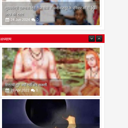
मुख्यमंत्री एकनाथ शिंदे ने जेसीबी से फंसे मजदूर के परिवार को दी 50
लाख की राहत
24
Jun
2024
0
अध्यात्म
इस अमावस के दिन किया गया दान और पुजा पाठ होगा और भी
फलदायी
28
Apr
2022
0