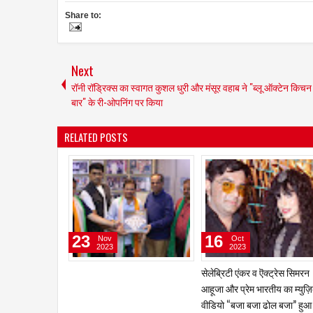
Share to:
Next
रॉनी रॉड्रिक्स का स्वागत कुशल धुरी और मंसूर वहाब ने "ब्लू ऑक्टेन किचन
बार" के री-ओपनिंग पर किया
RELATED POSTS
15
13
Feb
Feb
2023
2023
मुख्य भूमिका के साथ अभिनेता चंदन
गीतकार-संगीतकार प्रवीण भारद्बा
रॉय सान्‍याल ‘द प्‍लेबैक सिंगर’ का करेंगे
नई पेशकश 'मोहब्बत तुम्हारी' ने मच
निर्देशन
धूम