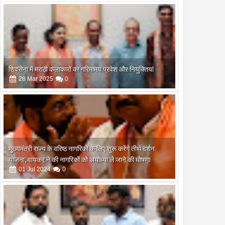
शिवसेना में मराठी कलाकारों का गरिमामय प्रवेश और नियुक्तियां
28
Mar
2025
0
मुख्यमंत्री राज्य के वरिष्ठ नागरिकों के लिए शुरू करेंगे तीर्थ दर्शन
योजना, वायकर ने की नागरिकों को अयोध्या ले जाने की घोषणा
01
Jul
2024
0