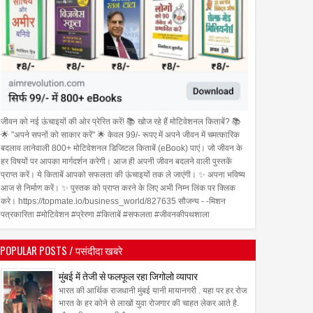
जीवन को नई ऊंचाइयों की ओर प्रेरित करें! 📚 खोज रहे हैं मोटिवेशनल किताबें? 📚
🌟 "अपने सपनों को साकार करें" 🌟 केवल 99/- रूपए में अपने जीवन में चमत्कारिक
बदलाव लानेवाली 800+ मोटिवेशनल डिजिटल किताबें (eBook) पाएं। जो जीवन के
हर विषयों पर आपका मार्गदर्शन करेगी। आज ही अपनी जीवन बदलने वाली पुस्तकें
प्राप्त करें। ये किताबें आपको सफलता की ऊंचाइयों तक ले जाएंगी। ✨ अपना भविष्य
आज से निर्माण करें। ✨ पुस्तक को प्राप्त करने के लिए अभी निम्न लिंक पर क्लिक
करे। https://topmate.io/business_world/827635 सौजन्य - -मिशन
पत्रकारिता #मोटिवेशन #प्रेरणा #किताबें #सफलता #जीवनकीपथशाला
POPULAR POSTS / पसंदीदा खबरे
मुंबई में तेजी से फलफूल रहा जिगोलो व्यापार
भारत की आर्थिक राजधानी मुंबई यानी मायानगरी . यहा पर हर रोज
भारत के हर कोने से लाखों युवा रोजगार की चाहत लेकर आते है.