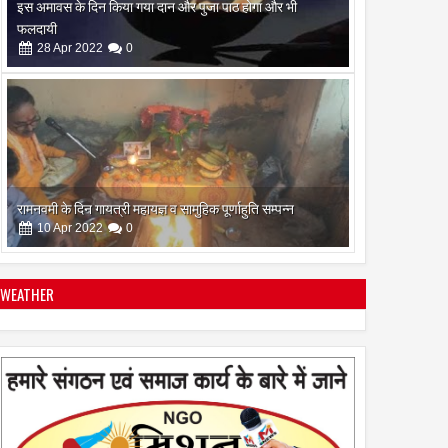
रामनवमी के दिन गायत्री महायज्ञ व सामुहिक पूर्णाहुति सम्पन्न
10
Apr
2022
0
सिद्ध कुंजिका स्तोत्र का पाठ ऐसे करें
12
Apr
2024
0
WEATHER
स्त्रियां गुरु क्यों नही बन सकती
28
Apr
2022
0