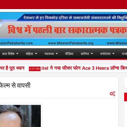
बाल विशेष
महिला
स्वास्थ्य
मीडिया
करियर
मनोरंजन
राज
ूरा ध्यान
itel ने नया फीचर फोन Ace 3 Heera लॉन्च किया
6:57 PM
िल्म से वापसी