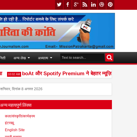
निती
अन्य लेख
अध्यात्म
boAt और Spotify Premium ने बेहतर म्यूज़िक अनुभव देने के लि
10:02 AM
शनिवार, दिनांक 8 अगस्त 2026
अन्य महत्वपुर्ण लिंक्स
कला/संस्कृति/कार्यक्रम
इंटरव्ह्यू
English Site
मराठी बातम्या