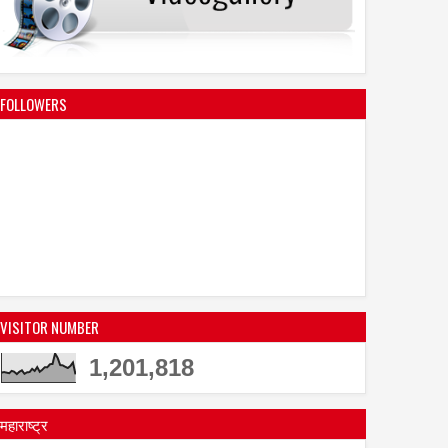
FOLLOWERS
VISITOR NUMBER
20
Oct
Feb
2023
2023
1,201,818
्रा द्वारा म्युज़िक वीडियो '
दिलशाद एस. खान को दादासाहेब
ुआ लॉन्च,
फाल्के इंडियन टेलीविजन अवार्ड्स
महाराष्ट्र