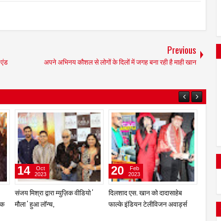
Previous
 एंड
अपने अभिनय कौशल से लोगों के दिलों में जगह बना रही है माही खान
23
16
14
Nov
Oct
2023
2023
ज की
सेलेब्रिटी एंकर व ऎक्ट्रेस सिमरन
संजय मिश
ाया
आहूजा और प्रेम भारतीय का म्युज़िक
मौला ' ह
वीडियो “बजा बजा ढोल बजा” हुआ