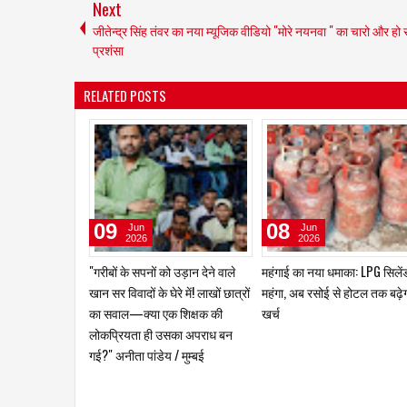
Next
जीतेन्द्र सिंह तंवर का नया म्यूजिक वीडियो "मोरे नयनवा " का चारो और हो 
प्रशंसा
RELATED POSTS
16
16
Jul
Jun
2026
2026
"महिला शक्ति अभियान" का आयोजन
मिशन पत्रकारिता के "सक्षम भविष्
अभियान" को मिला जनसमर्थन