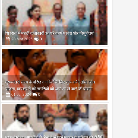
शिवसेना में मराठी कलाकारों का गरिमामय प्रवेश और नियुक्तियां
28
Mar
2025
0
मुख्यमंत्री राज्य के वरिष्ठ नागरिकों के लिए शुरू करेंगे तीर्थ दर्शन
योजना, वायकर ने की नागरिकों को अयोध्या ले जाने की घोषणा
01
Jul
2024
0
मुख्यमंत्री एकनाथ शिंदे ने जेसीबी से फंसे मजदूर के परिवार को दी 50