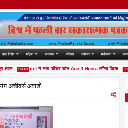
बाल विशेष
महिला
स्वास्थ्य
मीडिया
करियर
मनोरंजन
राज
यान
itel ने नया फीचर फोन Ace 3 Heera लॉन्च किया
6:57 PM
10:02 AM
यंग अचीवर्स अवार्ड'