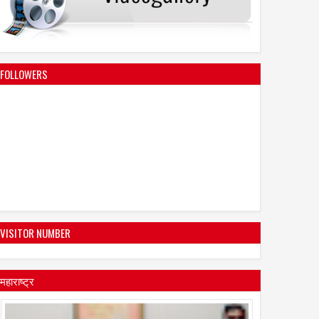
FOLLOWERS
31
Aug
Jul
2026
2026
ें रोजगार क्रांति की दस्तक!
ड्रग्स के माध्यम से भारत की युवा पीढ़ी
ाएं चलाएंगी बाइक टैक्सी, फूड
को कमजोर करने की दुश्मनों की
VISITOR NUMBER
 'स्वदेशी आर मार्ट' से खुलेंगे
साजिश - कैबिनेट मंत्री मंगल प्रभात
भरता के नए द्वार"
लोढ़ा
महाराष्ट्र