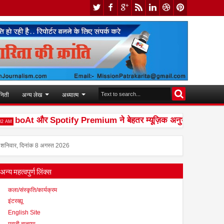
निती
अन्य लेख
अध्यात्म
boAt और Spotify Premium ने बेहतर म्यूज़िक अनुभव देने के लिए की स
शनिवार, दिनांक 8 अगस्त 2026
अन्य महत्वपुर्ण लिंक्स
कला/संस्कृति/कार्यक्रम
इंटरव्ह्यू
English Site
मराठी बातम्या