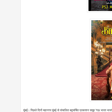
मुंबई। पिछले दिनों महानगर मुंबई से संचालित बहुचर्चित प्रकाशन समुह 'गऊ भारत भारत