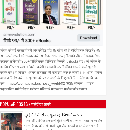
जीवन को नई ऊंचाइयों की ओर प्रेरित करें! 📚 खोज रहे हैं मोटिवेशनल किताबें? 📚
🌟 "अपने सपनों को साकार करें" 🌟 केवल 99/- रूपए में अपने जीवन में चमत्कारिक
बदलाव लानेवाली 800+ मोटिवेशनल डिजिटल किताबें (eBook) पाएं। जो जीवन के
हर विषयों पर आपका मार्गदर्शन करेगी। आज ही अपनी जीवन बदलने वाली पुस्तकें
प्राप्त करें। ये किताबें आपको सफलता की ऊंचाइयों तक ले जाएंगी। ✨ अपना भविष्य
आज से निर्माण करें। ✨ पुस्तक को प्राप्त करने के लिए अभी निम्न लिंक पर क्लिक
करे। https://topmate.io/business_world/827635 सौजन्य - -मिशन
पत्रकारिता #मोटिवेशन #प्रेरणा #किताबें #सफलता #जीवनकीपथशाला
POPULAR POSTS / पसंदीदा खबरे
मुंबई में तेजी से फलफूल रहा जिगोलो व्यापार
भारत की आर्थिक राजधानी मुंबई यानी मायानगरी . यहा पर हर रोज
भारत के हर कोने से लाखों युवा रोजगार की चाहत लेकर आते है.