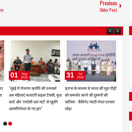
Previous
रहा
Older Post
09
08
01
Jun
Jun
2026
2026
य
"गरीबों के सपनों को उड़ान देने वाले
महंगाई का नया धमाका: LPG सिलेंडर
"मुंबई म
खान सर विवादों के घेरे में! लाखों छात्रों
महंगा, अब रसोई से होटल तक बढ़ेगा
अब महिल
का सवाल—क्या एक शिक्षक की
खर्च
कार्ट और
लोकप्रियता ही उसका अपराध बन
आत्मनिर्
गई?" अनीता पांडेय / मुम्बई