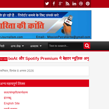
निती
अन्य लेख
अध्यात्म
boAt और Spotify Premium ने बेहतर म्यूज़िक अनुभव देने के लिए की 
शनिवार, दिनांक 8 अगस्त 2026
अन्य महत्वपुर्ण लिंक्स
कला/संस्कृति/कार्यक्रम
इंटरव्ह्यू
English Site
मराठी बातम्या