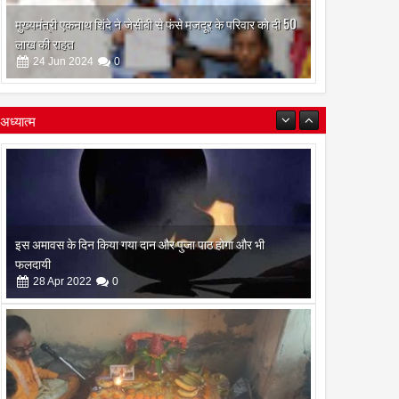
मुख्यमंत्री एकनाथ शिंदे ने जेसीबी से फंसे मजदूर के परिवार को दी 50
लाख की राहत
24
Jun
2024
0
अध्यात्म
इस अमावस के दिन किया गया दान और पुजा पाठ होगा और भी
फलदायी
28
Apr
2022
0