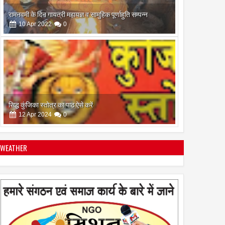
रामनवमी के दिन गायत्री महायज्ञ व सामुहिक पूर्णाहुति सम्पन्न
10
Apr
2022
0
सिद्ध कुंजिका स्तोत्र का पाठ ऐसे करें
12
Apr
2024
0
WEATHER
स्त्रियां गुरु क्यों नही बन सकती
28
Apr
2022
0