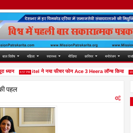
बाल विशेष
महिला
स्वास्थ्य
मीडिया
करियर
मनोरंजन
राज
्यान
itel ने नया फीचर फोन Ace 3 Heera लॉन्च किया
6:57 PM
10:02 AM
 की पहल