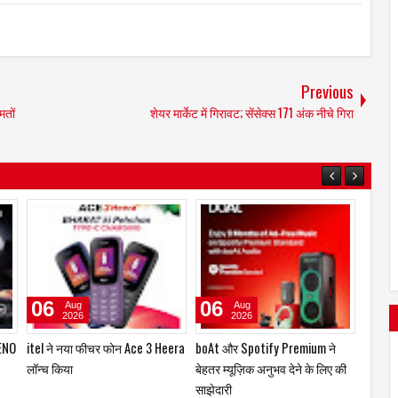
Previous
मतों
शेयर मार्केट में गिरावट; सेंसेक्स 171 अंक नीचे गिरा
29
23
06
Jul
Jul
2026
2026
्सपो
कंट्री क्लब हॉस्पिटैलिटी एंड हॉलिडेज़
ZENO 100 Pro स्मार्टफोन और ZENO
itel न
िष्य
प्राइवेट लिमिटेड ने लॉन्च किया 'कंट्री
पावरबैंक हुए लॉन्च
लॉन्च क
क्लब मास्टरकार्ड – तुर्की'