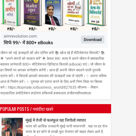
जीवन को नई ऊंचाइयों की ओर प्रेरित करें! 📚 खोज रहे हैं मोटिवेशनल किताबें? 📚
🌟 "अपने सपनों को साकार करें" 🌟 केवल 99/- रूपए में अपने जीवन में चमत्कारिक
बदलाव लानेवाली 800+ मोटिवेशनल डिजिटल किताबें (eBook) पाएं। जो जीवन के
हर विषयों पर आपका मार्गदर्शन करेगी। आज ही अपनी जीवन बदलने वाली पुस्तकें
प्राप्त करें। ये किताबें आपको सफलता की ऊंचाइयों तक ले जाएंगी। ✨ अपना भविष्य
आज से निर्माण करें। ✨ पुस्तक को प्राप्त करने के लिए अभी निम्न लिंक पर क्लिक
करे। https://topmate.io/business_world/827635 सौजन्य - -मिशन
पत्रकारिता #मोटिवेशन #प्रेरणा #किताबें #सफलता #जीवनकीपथशाला
06
Aug
Aug
POPULAR POSTS / पसंदीदा खबरे
2026
2026
े नया फीचर फोन Ace 3 Heera
boAt और Spotify Premium ने
मुंबई में तेजी से फलफूल रहा जिगोलो व्यापार
िया
बेहतर म्यूज़िक अनुभव देने के लिए की
भारत की आर्थिक राजधानी मुंबई यानी मायानगरी . यहा पर हर रोज
भारत के हर कोने से लाखों युवा रोजगार की चाहत लेकर आते है.
साझेदारी