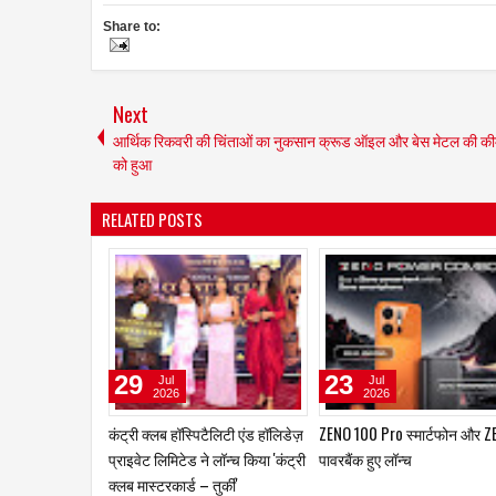
Share to:
Next
आर्थिक रिकवरी की चिंताओं का नुकसान क्रूड ऑइल और बेस मेटल की की
को हुआ
RELATED POSTS
04
04
Aug
Aug
2026
2026
शेखर श्रीनिवासन अब यूरो फ्रेगरेंस
ताइवान एक्सीलेंस ने ऑटोमेशन एक
इंडिया की कमान संभालेंगे
2026 में स्मार्ट मैन्युफैक्चरिंग के भव
के लिए एआई-आधारित एडैप्टिव