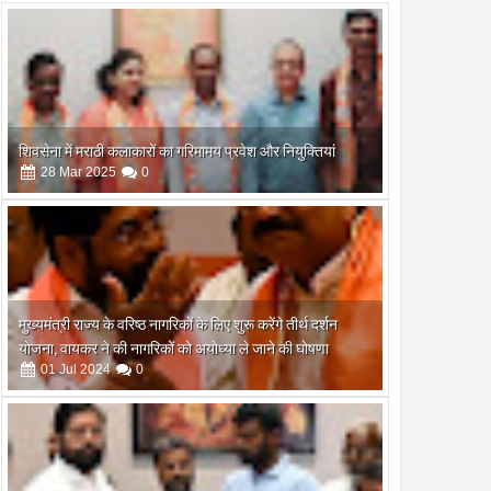
शिवसेना में मराठी कलाकारों का गरिमामय प्रवेश और नियुक्तियां
28
Mar
2025
0
मुख्यमंत्री राज्य के वरिष्ठ नागरिकों के लिए शुरू करेंगे तीर्थ दर्शन
योजना, वायकर ने की नागरिकों को अयोध्या ले जाने की घोषणा
01
Jul
2024
0