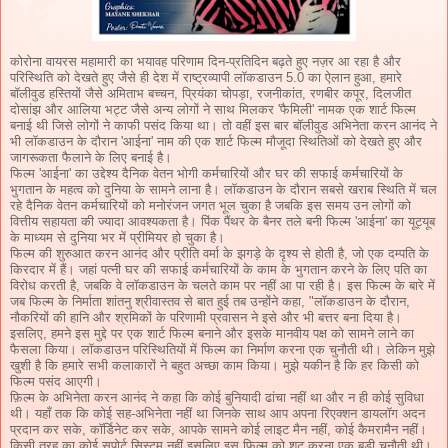
कोरोना वायरस महामारी का भयावह परिणाम दिन-प्रतिदिन बढ़ते हुए नज़र आ रहा है और
परिस्थिति को देखते हुए जैसे ही देश में राष्ट्रव्यापी लॉकडाउन 5.0 का ऐलान हुआ, हमारे
बॉलीवुड हस्तियों जैसे अमिताभ बच्चन, प्रियंका चोपड़ा, रजनीकांत, रणबीर कपूर, दिलजीत
दोसांझ और आलिया भट्ट जैसे अन्य लोगों ने साथ मिलकर 'फैमिली' नामक एक शार्ट फिल्म
बनाई थी जिसे लोगों ने काफी पसंद किया था। तो वहीं इस बार बॉलीवुड अभिनेता करन आनंद ने
भी लॉकडाउन के दौरान 'आईना' नाम की एक शार्ट फिल्म मौजूदा स्थितिओं को देखते हुए और
जागरूकता फैलाने के लिए बनाई है।
फिल्म 'आईना' का उद्देश्य दैनिक वेतन भोगी कर्मचारियों और घर की सफाई कर्मचारियों के
भुगतान के महत्व को दुनिया के सामने लाना है। लॉकडाउन के दौरान सबसे खराब स्थिति में चल
रहे दैनिक वेतन कर्मचारियों को मनोरंजन जगत भूल चुका है जबकि इस समय उन लोगों को
वित्तीय सहायता की ज्यादा आवश्यकता है। पिंक पैंथर के बैनर तले बनी फिल्म 'आईना' का यूट्यूब
के माध्यम से दुनिया भर में प्रीमियर हो चुका है।
फिल्म की शुरुआत करन आनंद और प्रीति वर्मा के झगड़े के दृश्य से होती है, जो एक दम्पति के
किरदार में हैं। जहां पत्नी घर की सफाई कर्मचारियों के काम के भुगतान करने के लिए पति का
विरोध करती है, जबकि वे लॉकडाउन के चलते काम पर नहीं आ पा रही है। इस फिल्म के बारे में
जब फिल्म के निर्माता शांतनु श्रीवास्तव से बात हुई तब उन्होंने कहा, "लॉकडाउन के दौरान,
नौकरियों की हानि और श्रमिकों के परिणामी प्रवासन ने इसे और भी बत्तर बना दिया है।
इसलिए, हमने इस मुद्दे पर एक शार्ट फिल्म बनाने और इसके मानवीय पक्ष को सामने लाने का
फैसला किया। लॉकडाउन परिस्थितियों में फिल्म का निर्माण करना एक चुनौती थी। लेकिन मुझे
खुशी है कि हमारे सभी कलाकारों ने बहुत अच्छा काम किया। मुझे यकीन है कि हर किसी को
फिल्म पसंद आएगी।
फ़िल्म के अभिनेता करन आनंद ने कहा कि कोई बुनियादी ढांचा नहीं था और न ही कोई सुविधा
थी। यहाँ तक कि कोई सह-अभिनेता नहीं था जिनके साथ आप अपना रिएक्शन डायलॉग अदन
प्रदान कर सके, कॉर्डिनेट कर सके, आपके सामने कोई लाइट मैन नहीं, कोई कैमरामैन नहीं।
किसी तरह का कोई सपोर्ट सिस्टम नहीं इसलिए इस फिल्म को शूट करना एक बड़ी चुनौती थी।