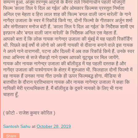
सम्पन्न हुआ. अंजुम तरन्नुम आर्ट्स के बैनर तले निर्माणाधीन पहली भोजपुरी
फिल्म 'काला तिल पे दिल आ गईल' और ओमकार फ़िल्मस प्रस्तुत निर्माता
अनिल एस मेहता व हिरा लाल शाह की फिल्म 'बगल वाली जान मारेली' के गाने
नागेंद्र उजाला के स्वर में रिकॉर्ड किये गए. दोनों फिल्मो के गीतकार अर्जुन शर्मा
और संगीतकार मनोज बंटी हैं. 'काला तिल पे दिल आ गईल' के निर्देशक शामी एम
इरफ़ान और 'बगल वाली जान मारेली' के निर्देशक अनिल एस मेहता हैं.
आपको बता दें कि लोक गायक नागेन्द्र उजाला की मुंबई में यह पहली रिकॉर्डिंग
थी. पिछले कई वर्षो से लोगो को अपनी गायकी से दीवाना बनाने वाले इस गायक
ने अपने गाने वाराणसी, पटना और दिल्ली में अब तक रिकॉर्ड किये हैं. उनके स्वर
तथा अभिनय से सजे सैकड़ो गाने एल्बम आपको यूट्यूब पर मिल जायेंगे.
गायक और नायक नागेन्द्र उजाला की बॉलीवुड में यह पहली दस्तक है और
नागेंद्र उजाला की पार्श्वगायन के क्षेत्र में शुरुआत भी. फिलहाल दोनों फिल्मो में
वह नायक हैं उनका गाया गीत उनके ही ऊपर फिल्मबद्ध होगा. मीडिया से
बातचीत के दौरान प्रतिभावान गायक और नायक नागेन्द्र उजाला ने कहा कि
गायिकी मेरी प्राथमिकता है. मैं बॉलीवुड के दूसरे नायको के लिए भी गाना
चाहता हूँ.
( फ़ोटो - राजेश कुमार कोरिल )
Santosh Sahu
at
October 28, 2019
Share