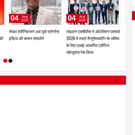
06
06
04
Aug
Aug
2026
2026
ZENO
itel ने नया फीचर फोन Ace 3 Heera
boAt और Spotify Premium ने
शेखर श्
लॉन्च किया
बेहतर म्यूज़िक अनुभव देने के लिए की
इंडिया 
साझेदारी