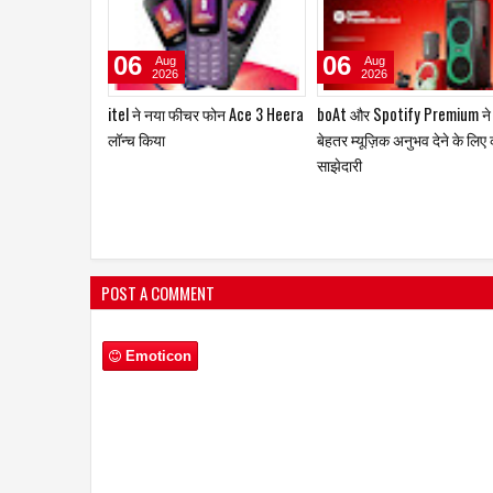
29
23
Jul
Jul
2026
2026
कंट्री क्लब हॉस्पिटैलिटी एंड हॉलिडेज़
ZENO 100 Pro स्मार्टफोन और 
प्राइवेट लिमिटेड ने लॉन्च किया 'कंट्री
पावरबैंक हुए लॉन्च
क्लब मास्टरकार्ड – तुर्की'
POST A COMMENT
Emoticon