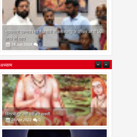
मुख्यमंत्री एकनाथ शिंदे ने जेसीबी से फंसे मजदूर के परिवार को दी 50
लाख की राहत
24
Jun
2024
0
अध्यात्म
इस अमावस के दिन किया गया दान और पुजा पाठ होगा और भी
फलदायी
28
Apr
2022
0