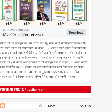
जीवन को नई ऊंचाइयों की ओर प्रेरित करें! 📚 खोज रहे हैं मोटिवेशनल किताबें? 📚
🌟 "अपने सपनों को साकार करें" 🌟 केवल 99/- रूपए में अपने जीवन में चमत्कारिक
बदलाव लानेवाली 800+ मोटिवेशनल डिजिटल किताबें (eBook) पाएं। जो जीवन के
हर विषयों पर आपका मार्गदर्शन करेगी। आज ही अपनी जीवन बदलने वाली पुस्तकें
प्राप्त करें। ये किताबें आपको सफलता की ऊंचाइयों तक ले जाएंगी। ✨ अपना भविष्य
आज से निर्माण करें। ✨ पुस्तक को प्राप्त करने के लिए अभी निम्न लिंक पर क्लिक
करे। https://topmate.io/business_world/827635 सौजन्य - -मिशन
पत्रकारिता #मोटिवेशन #प्रेरणा #किताबें #सफलता #जीवनकीपथशाला
POPULAR POSTS / पसंदीदा खबरे