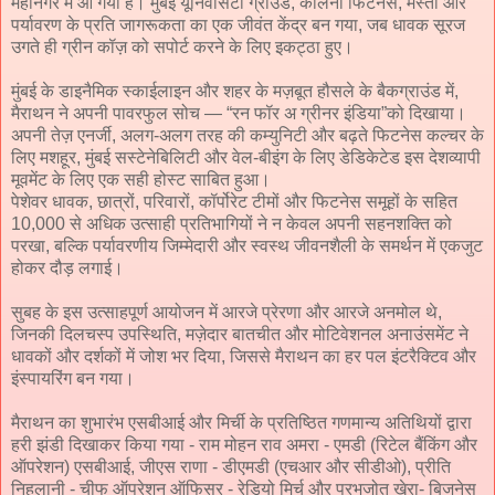
महानगर में आ गया है। मुंबई यूनिवर्सिटी ग्राउंड, कलिना फिटनेस, मस्ती और
पर्यावरण के प्रति जागरूकता का एक जीवंत केंद्र बन गया, जब धावक सूरज
उगते ही ग्रीन कॉज़ को सपोर्ट करने के लिए इकट्ठा हुए।
मुंबई के डाइनैमिक स्काईलाइन और शहर के मज़बूत हौसले के बैकग्राउंड में,
मैराथन ने अपनी पावरफुल सोच — “रन फॉर अ ग्रीनर इंडिया”को दिखाया।
अपनी तेज़ एनर्जी, अलग-अलग तरह की कम्युनिटी और बढ़ते फिटनेस कल्चर के
लिए मशहूर, मुंबई सस्टेनेबिलिटी और वेल-बीइंग के लिए डेडिकेटेड इस देशव्यापी
मूवमेंट के लिए एक सही होस्ट साबित हुआ।
पेशेवर धावक, छात्रों, परिवारों, कॉर्पोरेट टीमों और फिटनेस समूहों के सहित
10,000 से अधिक उत्साही प्रतिभागियों ने न केवल अपनी सहनशक्ति को
परखा, बल्कि पर्यावरणीय जिम्मेदारी और स्वस्थ जीवनशैली के समर्थन में एकजुट
होकर दौड़ लगाई।
सुबह के इस उत्साहपूर्ण आयोजन में आरजे प्रेरणा और आरजे अनमोल थे,
जिनकी दिलचस्प उपस्थिति, मज़ेदार बातचीत और मोटिवेशनल अनाउंसमेंट ने
धावकों और दर्शकों में जोश भर दिया, जिससे मैराथन का हर पल इंटरैक्टिव और
इंस्पायरिंग बन गया।
मैराथन का शुभारंभ एसबीआई और मिर्ची के प्रतिष्ठित गणमान्य अतिथियों द्वारा
हरी झंडी दिखाकर किया गया - राम मोहन राव अमरा - एमडी (रिटेल बैंकिंग और
ऑपरेशन) एसबीआई, जीएस राणा - डीएमडी (एचआर और सीडीओ), प्रीति
निहलानी - चीफ ऑपरेशन ऑफिसर - रेडियो मिर्च और प्रभजोत खेरा- बिजनेस