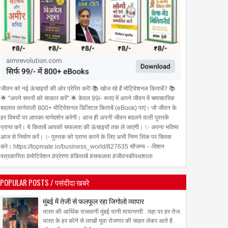
जीवन को नई ऊंचाइयों की ओर प्रेरित करें! 📚 खोज रहे हैं मोटिवेशनल किताबें? 📚
🌟 "अपने सपनों को साकार करें" 🌟 केवल 99/- रूपए में अपने जीवन में चमत्कारिक
बदलाव लानेवाली 800+ मोटिवेशनल डिजिटल किताबें (eBook) पाएं। जो जीवन के
हर विषयों पर आपका मार्गदर्शन करेगी। आज ही अपनी जीवन बदलने वाली पुस्तकें
प्राप्त करें। ये किताबें आपको सफलता की ऊंचाइयों तक ले जाएंगी। ✨ अपना भविष्य
आज से निर्माण करें। ✨ पुस्तक को प्राप्त करने के लिए अभी निम्न लिंक पर क्लिक
करे। https://topmate.io/business_world/827635 सौजन्य - -मिशन
पत्रकारिता #मोटिवेशन #प्रेरणा #किताबें #सफलता #जीवनकीपथशाला
POPULAR POSTS / पसंदीदा खबरे
मुंबई में तेजी से फलफूल रहा जिगोलो व्यापार
भारत की आर्थिक राजधानी मुंबई यानी मायानगरी . यहा पर हर रोज
भारत के हर कोने से लाखों युवा रोजगार की चाहत लेकर आते है.