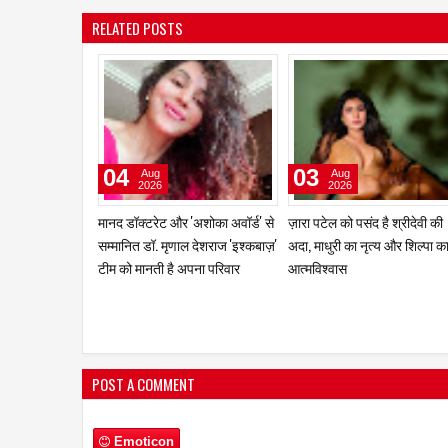
RELATED POSTS
27
18
Jul
Jul
2026
2026
मुंबई में 2026 हिमालयन रिम फिल्म
श्रीकांत को राष्ट्रीय पुरस्कार मिल
एग्ज़िबिशन टूर से चीन, भारत और
पर तुषार हीरानंदानी और निधि परमा
नेपाल में कल्चरल और एजुकेशनल
कहा, "यह जीत हर उस इंसान की ह
संबंध हुआ प्रगाढ़
जिसने अपनी सीमाओं के आगे हार न
मानी"
POST A COMMENT