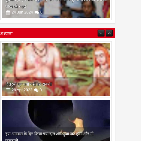
लाख की राहत
24
Jun
2024
0
अध्यात्म
इस अमावस के दिन किया गया दान और पुजा पाठ होगा और भी
फलदायी
28
Apr
2022
0
रामनवमी के दिन गायत्री महायज्ञ व सामुहिक पूर्णाहुति सम्पन्न