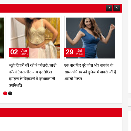
04
03
02
Aug
Aug
2026
2026
ने
मानद डॉक्टरेट और 'अशोका अवॉर्ड' से
ज़ारा पटेल को पसंद है श्रीदेवी की
जूही तिव
र ने
सम्मानित डॉ. मृणाल देशराज 'इश्कबाज़'
अदा, माधुरी का नृत्य और शिल्पा का
कॉस्मेट
ै
टीम को मानती है अपना परिवार
आत्मविश्वास
ब्रांड्स
हीं
उपस्थि