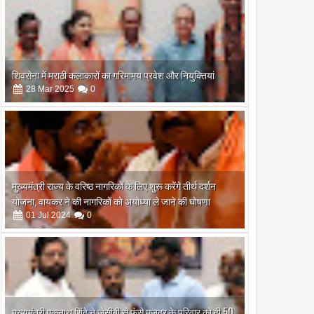
शिवसेना में मराठी कलाकारों का गरिमामय प्रवेश और नियुक्तियां
28
Mar
2025
0
मुख्यमंत्री राज्य के वरिष्ठ नागरिकों के लिए शुरू करेंगे तीर्थ दर्शन
योजना, वायकर ने की नागरिकों को अयोध्या ले जाने की घोषणा
01
Jul
2024
0
मुख्यमंत्री एकनाथ शिंदे ने जेसीबी से फंसे मजदूर के परिवार को दी 50