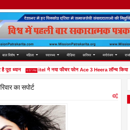
बाल विशेष
महिला
स्वास्थ्य
मीडिया
करियर
मनोरंजन
राज
ा ध्यान
itel ने नया फीचर फोन Ace 3 Heera लॉन्च किया
6:57 PM
10:0
रिवार का सपोर्ट