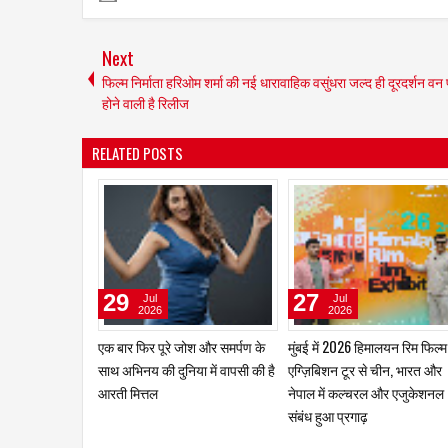
Next
फिल्म निर्माता हरिओम शर्मा की नई धारावाहिक वसुंधरा जल्द ही दूरदर्शन वन
होने वाली है रिलीज
RELATED POSTS
03
02
Aug
Aug
2026
2026
ज़ारा पटेल को पसंद है श्रीदेवी की
जूही तिवारी की रही है ज्वेलरी, साड़
अदा, माधुरी का नृत्य और शिल्पा का
कॉस्मेटिक्स और अन्य प्रतिष्ठित
आत्मविश्वास
ब्रांड्स के विज्ञापनों में प्रभावशाली
उपस्थिति