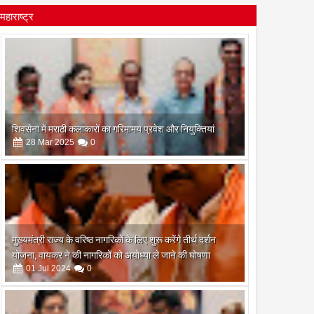
महाराष्ट्र
शिवसेना में मराठी कलाकारों का गरिमामय प्रवेश और नियुक्तियां
28
Mar
2025
0
मुख्यमंत्री राज्य के वरिष्ठ नागरिकों के लिए शुरू करेंगे तीर्थ दर्शन
योजना, वायकर ने की नागरिकों को अयोध्या ले जाने की घोषणा
01
Jul
2024
0