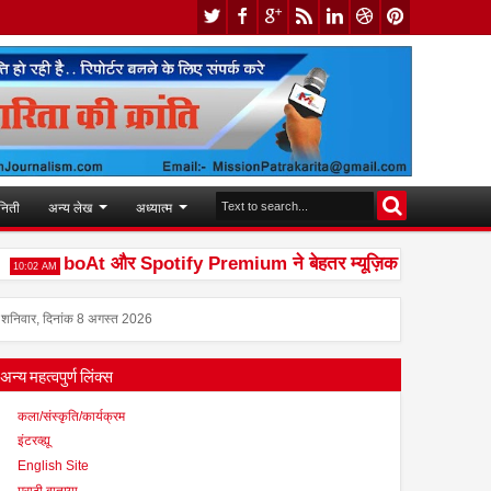
निती
अन्य लेख
अध्यात्म
boAt और Spotify Premium ने बेहतर म्यूज़िक अनुभव देने के लिए 
2 AM
शनिवार, दिनांक 8 अगस्त 2026
अन्य महत्वपुर्ण लिंक्स
कला/संस्कृति/कार्यक्रम
इंटरव्ह्यू
English Site
मराठी बातम्या