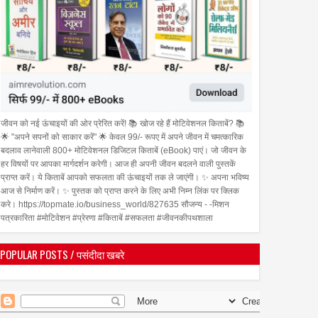
जीवन को नई ऊंचाइयों की ओर प्रेरित करें! 📚 खोज रहे हैं मोटिवेशनल किताबें? 📚
🌟 "अपने सपनों को साकार करें" 🌟 केवल 99/- रूपए में अपने जीवन में चमत्कारिक
बदलाव लानेवाली 800+ मोटिवेशनल डिजिटल किताबें (eBook) पाएं। जो जीवन के
हर विषयों पर आपका मार्गदर्शन करेगी। आज ही अपनी जीवन बदलने वाली पुस्तकें
प्राप्त करें। ये किताबें आपको सफलता की ऊंचाइयों तक ले जाएंगी। ✨ अपना भविष्य
आज से निर्माण करें। ✨ पुस्तक को प्राप्त करने के लिए अभी निम्न लिंक पर क्लिक
करे। https://topmate.io/business_world/827635 सौजन्य - -मिशन
पत्रकारिता #मोटिवेशन #प्रेरणा #किताबें #सफलता #जीवनकीपथशाला
POPULAR POSTS / पसंदीदा खबरे