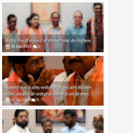
शिवसेना में मराठी कलाकारों का गरिमामय प्रवेश और नियुक्तियां
28
Mar
2025
0
मुख्यमंत्री राज्य के वरिष्ठ नागरिकों के लिए शुरू करेंगे तीर्थ दर्शन
योजना, वायकर ने की नागरिकों को अयोध्या ले जाने की घोषणा
01
Jul
2024
0