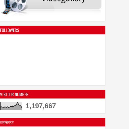
15
May
May
2026
2026
FOLLOWERS
ड में महिला के घर पर जबरन
CoinDCX द्वारा मीरा-भायंदर, वसई-
ा आरोप, पुलिस स्टेशन में
विरार पुलिस के लिए क्रिप्टो जांच
 दर्ज
प्रशिक्षण
VISITOR NUMBER
1,197,667
महाराष्ट्र