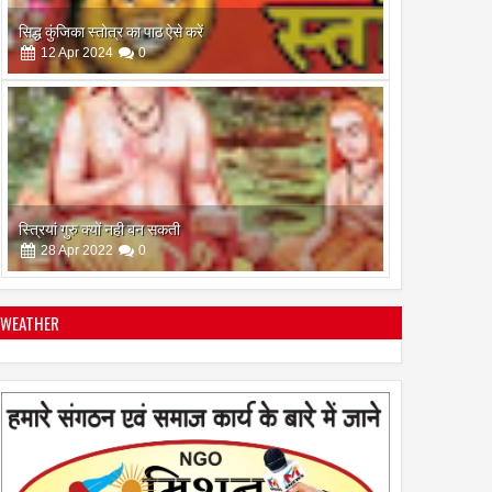
सिद्ध कुंजिका स्तोत्र का पाठ ऐसे करें
12
Apr
2024
0
स्त्रियां गुरु क्यों नही बन सकती
28
Apr
2022
0
WEATHER
इस अमावस के दिन किया गया दान और पुजा पाठ होगा और भी
फलदायी
28
Apr
2022
0