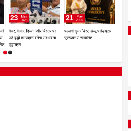
23
21
20
May
May
2026
2026
़ को
बेघर, बीमार, दिव्यांग और बिस्तर पर
पल्लवी गुर्जर ‘बेस्ट डेब्यू प्रोड्यूसर’
मीरा रो
डर
पड़े वृद्धों का सहारा बनेगा सदभावना
पुरस्कार से सम्मानित
कब्जे क
मिल
वृद्धाश्रम
शिकायत