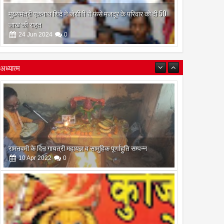
मुख्यमंत्री एकनाथ शिंदे ने जेसीबी से फंसे मजदूर के परिवार को दी 50
लाख की राहत
24
Jun
2024
0
अध्यात्म
रामनवमी के दिन गायत्री महायज्ञ व सामुहिक पूर्णाहुति सम्पन्न
10
Apr
2022
0