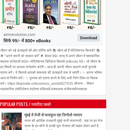
जीवन को नई ऊंचाइयों की ओर प्रेरित करें! 📚 खोज रहे हैं मोटिवेशनल किताबें? 📚
🌟 "अपने सपनों को साकार करें" 🌟 केवल 99/- रूपए में अपने जीवन में चमत्कारिक
बदलाव लानेवाली 800+ मोटिवेशनल डिजिटल किताबें (eBook) पाएं। जो जीवन के
हर विषयों पर आपका मार्गदर्शन करेगी। आज ही अपनी जीवन बदलने वाली पुस्तकें
प्राप्त करें। ये किताबें आपको सफलता की ऊंचाइयों तक ले जाएंगी। ✨ अपना भविष्य
आज से निर्माण करें। ✨ पुस्तक को प्राप्त करने के लिए अभी निम्न लिंक पर क्लिक
करे। https://topmate.io/business_world/827635 सौजन्य - -मिशन
पत्रकारिता #मोटिवेशन #प्रेरणा #किताबें #सफलता #जीवनकीपथशाला
POPULAR POSTS / पसंदीदा खबरे
मुंबई में तेजी से फलफूल रहा जिगोलो व्यापार
भारत की आर्थिक राजधानी मुंबई यानी मायानगरी . यहा पर हर रोज
भारत के हर कोने से लाखों युवा रोजगार की चाहत लेकर आते है.