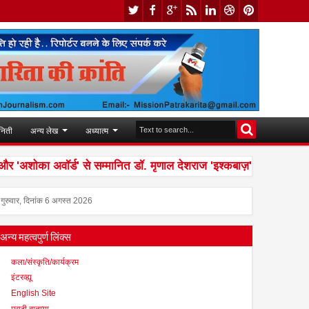
निती
अन्य लेख
अध्यात्म
शोका अवॉर्ड' से सम्मानित डॉ. मृणाल देशराज 'इश्कबाज़' टीम को मानती है
गुरुवार, दिनांक 6 अगस्त 2026
अन्य महत्वपुर्ण लिंक्स
कला/संस्कृति/कार्यक्रम
इंटरव्ह्यू
English Site
मराठी बातम्या