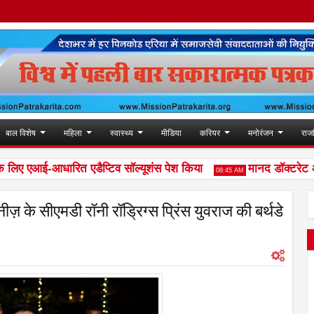
बाल विशेष
महिला
स्वास्थ्य
मीडिया
करियर
मनोरंजन
राज
 लिए एआई-आधारित एडैप्टिव सॉल्यूशंस पेश किया
मानद डॉक्टरेट और 'अ
08:45 AM
ीज़ के सीएमडी रॉनी रॉड्रिग्स प्रिंस युवराज की बर्थडे