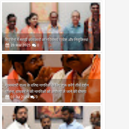
शिवसेना में मराठी कलाकारों का गरिमामय प्रवेश और नियुक्तियां
28
Mar
2025
0
मुख्यमंत्री राज्य के वरिष्ठ नागरिकों के लिए शुरू करेंगे तीर्थ दर्शन
योजना, वायकर ने की नागरिकों को अयोध्या ले जाने की घोषणा
01
Jul
2024
0