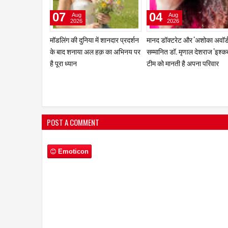
29
27
Jul
Jul
2026
2026
एक बार फिर पूरे जोश और समर्पण के
मुंबई में 2026 हिमालयन रिम फिल्म
साथ अभिनय की दुनिया में वापसी की है
एग्ज़िबिशन टूर से चीन, भारत और
आरती मित्तल
नेपाल में कल्चरल और एजुकेशनल
संबंध हुआ प्रगाढ़
POST A COMMENT
Emoticon