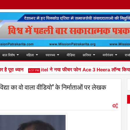
बाल विशेष
महिला
स्वास्थ्य
मीडिया
करियर
मनोरंजन
राज
रा ध्यान
itel ने नया फीचर फोन Ace 3 Heera लॉन्च किया
6:57 PM
10
विद्या का वो वाला वीडियो" के निर्माताओं पर लेखक