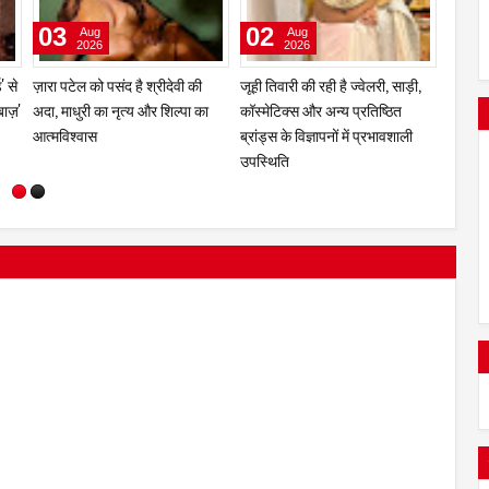
07
04
03
Aug
Aug
2026
2026
मॉडलिंग की दुनिया में शानदार प्रदर्शन
मानद डॉक्टरेट और 'अशोका अवॉर्ड' से
ज़ारा पट
के बाद शनाया अल हक़ का अभिनय पर
सम्मानित डॉ. मृणाल देशराज 'इश्कबाज़'
अदा, मा
है पूरा ध्यान
टीम को मानती है अपना परिवार
आत्मविश