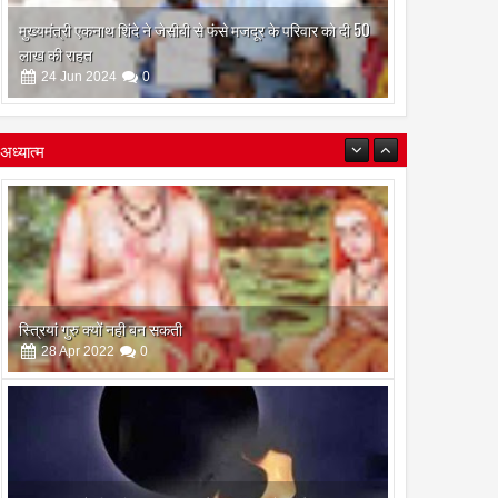
मुख्यमंत्री एकनाथ शिंदे ने जेसीबी से फंसे मजदूर के परिवार को दी 50
लाख की राहत
24
Jun
2024
0
अध्यात्म
इस अमावस के दिन किया गया दान और पुजा पाठ होगा और भी
फलदायी
28
Apr
2022
0