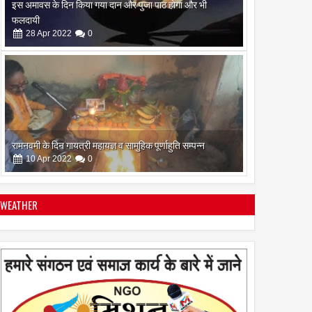
रामनवमी के दिन गायत्री महायज्ञ व सामुहिक पूर्णाहुति सम्पन्न
10
Apr
2022
0
सिद्ध कुंजिका स्तोत्र का पाठ ऐसे करें
12
Apr
2024
0
WEATHER
स्त्रियां गुरु क्यों नही बन सकती
28
Apr
2022
0