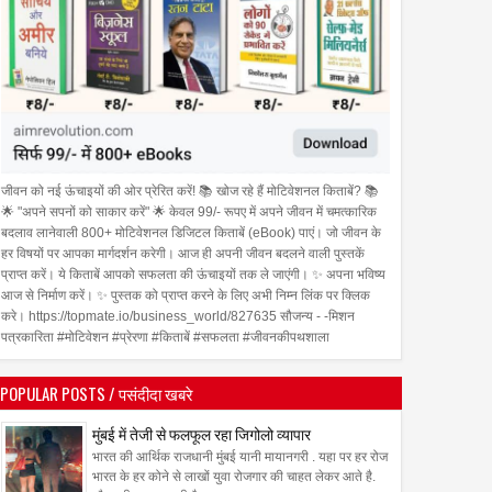
जीवन को नई ऊंचाइयों की ओर प्रेरित करें! 📚 खोज रहे हैं मोटिवेशनल किताबें? 📚
🌟 "अपने सपनों को साकार करें" 🌟 केवल 99/- रूपए में अपने जीवन में चमत्कारिक
बदलाव लानेवाली 800+ मोटिवेशनल डिजिटल किताबें (eBook) पाएं। जो जीवन के
हर विषयों पर आपका मार्गदर्शन करेगी। आज ही अपनी जीवन बदलने वाली पुस्तकें
प्राप्त करें। ये किताबें आपको सफलता की ऊंचाइयों तक ले जाएंगी। ✨ अपना भविष्य
आज से निर्माण करें। ✨ पुस्तक को प्राप्त करने के लिए अभी निम्न लिंक पर क्लिक
करे। https://topmate.io/business_world/827635 सौजन्य - -मिशन
पत्रकारिता #मोटिवेशन #प्रेरणा #किताबें #सफलता #जीवनकीपथशाला
POPULAR POSTS / पसंदीदा खबरे
मुंबई में तेजी से फलफूल रहा जिगोलो व्यापार
भारत की आर्थिक राजधानी मुंबई यानी मायानगरी . यहा पर हर रोज
भारत के हर कोने से लाखों युवा रोजगार की चाहत लेकर आते है.