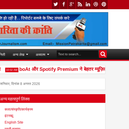
निती
अन्य लेख
अध्यात्म
boAt और Spotify Premium ने बेहतर म्यूज़िक अनुभव देने के लिए
:02 AM
शनिवार, दिनांक 8 अगस्त 2026
अन्य महत्वपुर्ण लिंक्स
कला/संस्कृति/कार्यक्रम
इंटरव्ह्यू
English Site
मराठी बातम्या