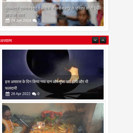
मुख्यमंत्री एकनाथ शिंदे ने जेसीबी से फंसे मजदूर के परिवार को दी 50
लाख की राहत
24
Jun
2024
0
अध्यात्म
इस अमावस के दिन किया गया दान और पुजा पाठ होगा और भी
फलदायी
28
Apr
2022
0