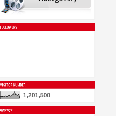
FOLLOWERS
04
Aug
Aug
2026
2026
की दुनिया में शानदार प्रदर्शन
मानद डॉक्टरेट और 'अशोका अवॉर्ड' से
 शनाया अल हक़ का अभिनय पर
सम्मानित डॉ. मृणाल देशराज 'इश्कबाज़'
्यान
टीम को मानती है अपना परिवार
VISITOR NUMBER
1,201,500
महाराष्ट्र