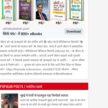
जीवन को नई ऊंचाइयों की ओर प्रेरित करें! 📚 खोज रहे हैं मोटिवेशनल किताबें? 📚
🌟 "अपने सपनों को साकार करें" 🌟 केवल 99/- रूपए में अपने जीवन में चमत्कारिक
बदलाव लानेवाली 800+ मोटिवेशनल डिजिटल किताबें (eBook) पाएं। जो जीवन के
हर विषयों पर आपका मार्गदर्शन करेगी। आज ही अपनी जीवन बदलने वाली पुस्तकें
प्राप्त करें। ये किताबें आपको सफलता की ऊंचाइयों तक ले जाएंगी। ✨ अपना भविष्य
आज से निर्माण करें। ✨ पुस्तक को प्राप्त करने के लिए अभी निम्न लिंक पर क्लिक
करे। https://topmate.io/business_world/827635 सौजन्य - -मिशन
पत्रकारिता #मोटिवेशन #प्रेरणा #किताबें #सफलता #जीवनकीपथशाला
POPULAR POSTS / पसंदीदा खबरे
मुंबई में तेजी से फलफूल रहा जिगोलो व्यापार
भारत की आर्थिक राजधानी मुंबई यानी मायानगरी . यहा पर हर रोज
भारत के हर कोने से लाखों युवा रोजगार की चाहत लेकर आते है.