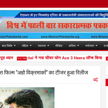
बाल विशेष
महिला
स्वास्थ्य
मीडिया
करियर
मनोरंजन
राज
्यान
itel ने नया फीचर फोन Ace 3 Heera लॉन्च किया
6:57 PM
10:02 A
ीत फिल्म "अहो विक्रमार्का" का टीजर हुआ रिलीज