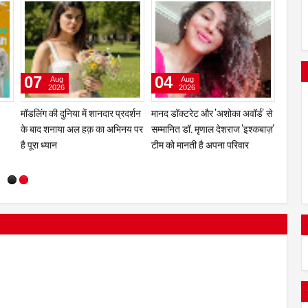
29
27
07
Jul
Jul
2026
2026
ी,
एक बार फिर पूरे जोश और समर्पण के
मुंबई में 2026 हिमालयन रिम फिल्म
मॉडलिंग 
साथ अभिनय की दुनिया में वापसी की है
एग्ज़िबिशन टूर से चीन, भारत और
के बाद
आरती मित्तल
नेपाल में कल्चरल और एजुकेशनल
है पूरा ध
संबंध हुआ प्रगाढ़