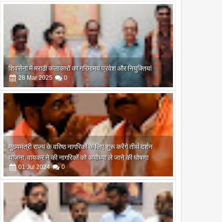
शिवसेना में मराठी कलाकारों का गरिमामय प्रवेश और नियुक्तियां
28
Mar
2025
0
मुख्यमंत्री राज्य के वरिष्ठ नागरिकों के लिए शुरू करेंगे तीर्थ दर्शन
योजना, वायकर ने की नागरिकों को अयोध्या ले जाने की घोषणा
01
Jul
2024
0