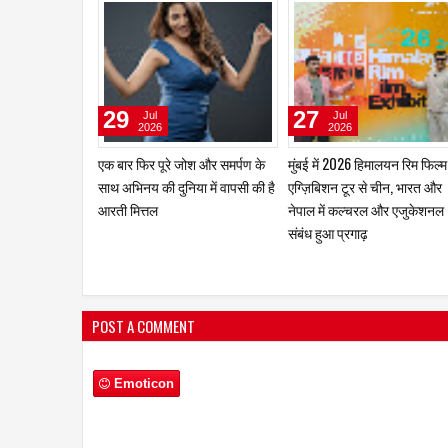
03
02
Aug
Aug
2026
2026
ज़ारा पटेल को पसंद है श्रीदेवी की
जूही तिवारी की रही है ज्वेलरी, साड़
अदा, माधुरी का नृत्य और शिल्पा का
कॉस्मेटिक्स और अन्य प्रतिष्ठित
आत्मविश्वास
ब्रांड्स के विज्ञापनों में प्रभावशाली
उपस्थिति
POST A COMMENT
Emoticon