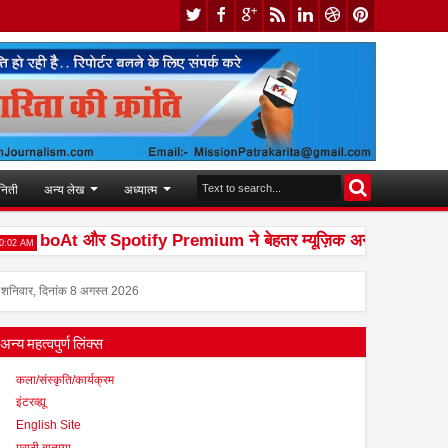
निती
अन्य लेख
अध्यात्म
boAt और Spotify Premium ने बेहतर म्यूज़िक अनुभव देने के लिए की
M
शनिवार, दिनांक 8 अगस्त 2026
अन्य महत्वपुर्ण लिंक्स
कला/संस्कृति/कार्यक्रम
इंटरव्ह्यू
English Site
मराठी बातम्या