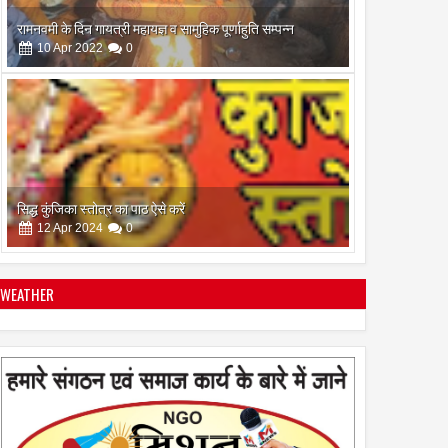
रामनवमी के दिन गायत्री महायज्ञ व सामुहिक पूर्णाहुति सम्पन्न
10
Apr
2022
0
सिद्ध कुंजिका स्तोत्र का पाठ ऐसे करें
12
Apr
2024
0
WEATHER
स्त्रियां गुरु क्यों नही बन सकती
28
Apr
2022
0