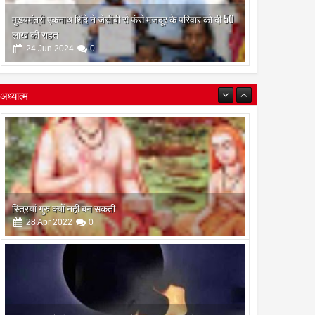
मुख्यमंत्री एकनाथ शिंदे ने जेसीबी से फंसे मजदूर के परिवार को दी 50
लाख की राहत
24
Jun
2024
0
अध्यात्म
इस अमावस के दिन किया गया दान और पुजा पाठ होगा और भी
फलदायी
28
Apr
2022
0