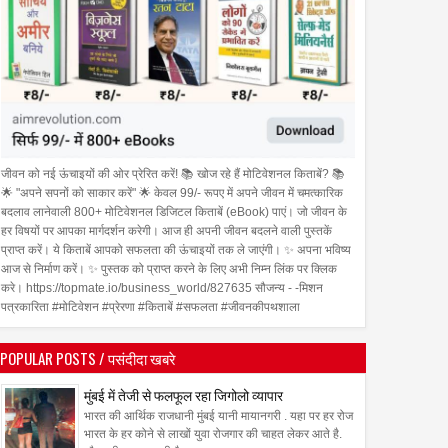
जीवन को नई ऊंचाइयों की ओर प्रेरित करें! 📚 खोज रहे हैं मोटिवेशनल किताबें? 📚
🌟 "अपने सपनों को साकार करें" 🌟 केवल 99/- रूपए में अपने जीवन में चमत्कारिक
बदलाव लानेवाली 800+ मोटिवेशनल डिजिटल किताबें (eBook) पाएं। जो जीवन के
हर विषयों पर आपका मार्गदर्शन करेगी। आज ही अपनी जीवन बदलने वाली पुस्तकें
प्राप्त करें। ये किताबें आपको सफलता की ऊंचाइयों तक ले जाएंगी। ✨ अपना भविष्य
आज से निर्माण करें। ✨ पुस्तक को प्राप्त करने के लिए अभी निम्न लिंक पर क्लिक
करे। https://topmate.io/business_world/827635 सौजन्य - -मिशन
पत्रकारिता #मोटिवेशन #प्रेरणा #किताबें #सफलता #जीवनकीपथशाला
POPULAR POSTS / पसंदीदा खबरे
मुंबई में तेजी से फलफूल रहा जिगोलो व्यापार
भारत की आर्थिक राजधानी मुंबई यानी मायानगरी . यहा पर हर रोज
भारत के हर कोने से लाखों युवा रोजगार की चाहत लेकर आते है.