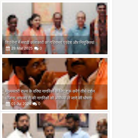
शिवसेना में मराठी कलाकारों का गरिमामय प्रवेश और नियुक्तियां
28
Mar
2025
0
मुख्यमंत्री राज्य के वरिष्ठ नागरिकों के लिए शुरू करेंगे तीर्थ दर्शन
योजना, वायकर ने की नागरिकों को अयोध्या ले जाने की घोषणा
01
Jul
2024
0