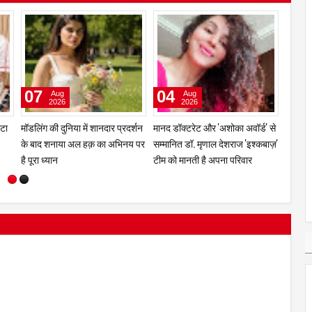
08
08
07
Aug
Aug
2026
2026
ी,
स्वामी अवधेशानंद जी महाराज के
रामायणी सम्मान के लिए अनूप जलोटा
मॉडलिंग 
जीवन पर आधारित भजन की रिकॉर्डिंग
के साथ प्रेम प्रकाश दुबे सहित 28
के बाद
सम्पन्न
विभूतियों का चयन
है पूरा ध