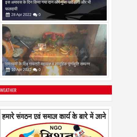
रामनवमी के दिन गायत्री महायज्ञ व सामुहिक पूर्णाहुति सम्पन्न
10
Apr
2022
0
सिद्ध कुंजिका स्तोत्र का पाठ ऐसे करें
12
Apr
2024
0
WEATHER
स्त्रियां गुरु क्यों नही बन सकती
28
Apr
2022
0