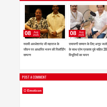
03
02
Aug
Aug
2026
2026
ज़ारा पटेल को पसंद है श्रीदेवी की
जूही तिवारी की रही है ज्वेलरी, साड़
अदा, माधुरी का नृत्य और शिल्पा का
कॉस्मेटिक्स और अन्य प्रतिष्ठित
आत्मविश्वास
ब्रांड्स के विज्ञापनों में प्रभावशाली
उपस्थिति
POST A COMMENT
Emoticon