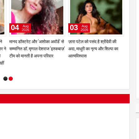
27
18
04
Jul
Jul
2026
2026
के
मुंबई में 2026 हिमालयन रिम फिल्म
श्रीकांत को राष्ट्रीय पुरस्कार मिलने
मानद डॉ
ी है
एग्ज़िबिशन टूर से चीन, भारत और
पर तुषार हीरानंदानी और निधि परमार ने
सम्मानि
नेपाल में कल्चरल और एजुकेशनल
कहा, "यह जीत हर उस इंसान की है
टीम को 
संबंध हुआ प्रगाढ़
जिसने अपनी सीमाओं के आगे हार नहीं
मानी"