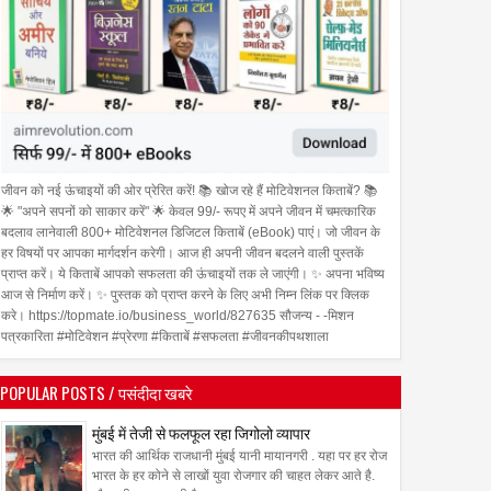
जीवन को नई ऊंचाइयों की ओर प्रेरित करें! 📚 खोज रहे हैं मोटिवेशनल किताबें? 📚
🌟 "अपने सपनों को साकार करें" 🌟 केवल 99/- रूपए में अपने जीवन में चमत्कारिक
बदलाव लानेवाली 800+ मोटिवेशनल डिजिटल किताबें (eBook) पाएं। जो जीवन के
हर विषयों पर आपका मार्गदर्शन करेगी। आज ही अपनी जीवन बदलने वाली पुस्तकें
प्राप्त करें। ये किताबें आपको सफलता की ऊंचाइयों तक ले जाएंगी। ✨ अपना भविष्य
आज से निर्माण करें। ✨ पुस्तक को प्राप्त करने के लिए अभी निम्न लिंक पर क्लिक
करे। https://topmate.io/business_world/827635 सौजन्य - -मिशन
पत्रकारिता #मोटिवेशन #प्रेरणा #किताबें #सफलता #जीवनकीपथशाला
POPULAR POSTS / पसंदीदा खबरे
मुंबई में तेजी से फलफूल रहा जिगोलो व्यापार
भारत की आर्थिक राजधानी मुंबई यानी मायानगरी . यहा पर हर रोज
भारत के हर कोने से लाखों युवा रोजगार की चाहत लेकर आते है.