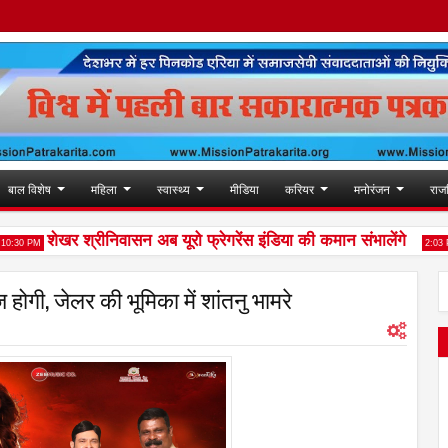
बाल विशेष
महिला
स्वास्थ्य
मीडिया
करियर
मनोरंजन
राज
शेखर श्रीनिवासन अब यूरो फ्रेगरेंस इंडिया की कमान संभालेंगे
त
 PM
2:03 PM
गी, जेलर की भूमिका में शांतनु भामरे