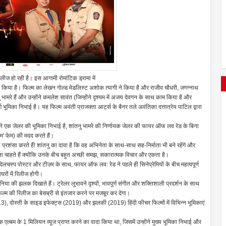
लीज हो रही है। इस आगामी रोमांटिक ड्रामा में
नय किया है। फिल्म का लेखन गोल्ड मेडलिस्ट अशोक त्यागी ने किया है और राजीव चौधरी, जगन्नाथ
नु भामरे हैं और उन्होंने कमलेश सावंत (जिन्होंने दृश्यम में अजय देवगन के साथ काम किया है और
 भूमिका निभाई है। यह फिल्म अवंती प्राजक्ता आर्ट्स के बैनर तले अवंतिका दत्तात्रेय पाटिल द्वारा
रे ने एक जेलर की भूमिका निभाई है, शांतनु भामरे की निर्णायक जेलर की फायर ऑफ लव रेड के बिना
यम' फेम) की मदद करते हैं।
्रशंसा करते हैं! शांतनु का दावा है कि वह अभिनेता के साथ-साथ सह-निर्माता भी बने रहेंगे और
ना चाहते हैं क्योंकि उनके बीच बहुत अच्छी समझ, सकारात्मक विचार और एकता है।
दिलचस्प पोस्टर और टीज़र के साथ, फायर ऑफ लव: रेड ने पहले ही सिनेप्रेमियों के बीच महत्वपूर्ण
घरों में रिलीज होगी।
ुनिया की झलक दिखाते हैं। ट्रेलर लुभावने दृश्यों, भावपूर्ण संगीत और शक्तिशाली प्रदर्शन के साथ
फिल्म की रिलीज का बेसब्री से इंतजार करने पर मजबूर कर देगा।
, दोस्ती के साइड इफेक्ट्स (2019) और झलकी (2019) हिंदी फीचर फिल्मों में विभिन्न भूमिकाएं
िक एल्बम के 1 मिलियन व्यूज प्राप्त करने का वादा किया था, जिसमें उन्होंने मुख्य भूमिका निभाई और