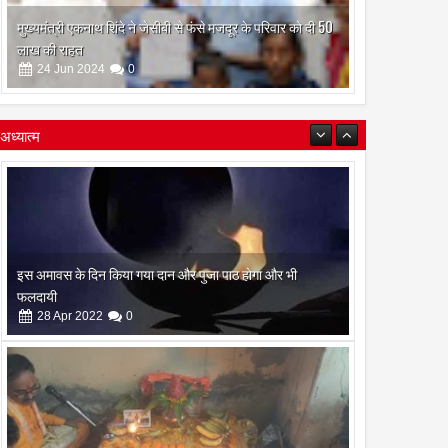
मुख्यमंत्री एकनाथ शिंदे ने जेसीबी से फंसे मजदूर के परिवार को दी 50
लाख की राहत
24
Jun
2024
0
अध्यात्म
रामनवमी के दिन गायत्री महायज्ञ व सामुहिक पूर्णाहुति सम्पन्न
10
Apr
2022
0