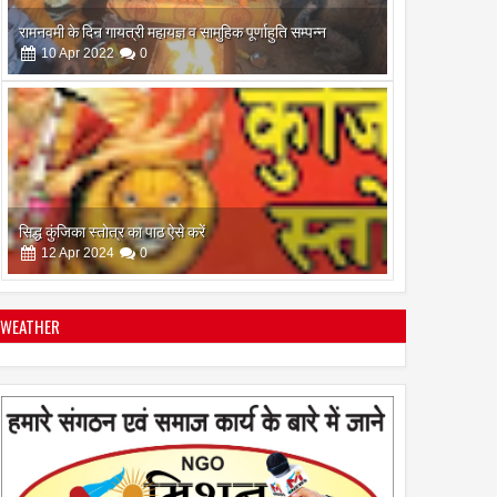
सिद्ध कुंजिका स्तोत्र का पाठ ऐसे करें
12
Apr
2024
0
स्त्रियां गुरु क्यों नही बन सकती
28
Apr
2022
0
WEATHER
इस अमावस के दिन किया गया दान और पुजा पाठ होगा और भी
फलदायी
28
Apr
2022
0