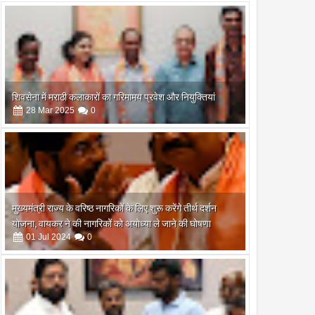
शिवसेना में मराठी कलाकारों का गरिमामय प्रवेश और नियुक्तियां
28
Mar
2025
0
मुख्यमंत्री राज्य के वरिष्ठ नागरिकों के लिए शुरू करेंगे तीर्थ दर्शन
योजना, वायकर ने की नागरिकों को अयोध्या ले जाने की घोषणा
01
Jul
2024
0