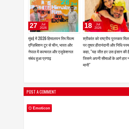
02
29
Aug
Jul
2026
2026
जूही तिवारी की रही है ज्वेलरी, साड़ी,
एक बार फिर पूरे जोश और समर्पण 
कॉस्मेटिक्स और अन्य प्रतिष्ठित
साथ अभिनय की दुनिया में वापसी क
ब्रांड्स के विज्ञापनों में प्रभावशाली
आरती मित्तल
उपस्थिति
POST A COMMENT
Emoticon