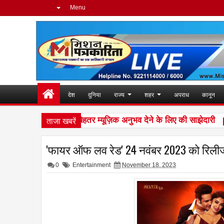
Menu
देश
दुनिया
राज्य
शहर
अपराध
कानून
ताजा खबरें
fy Premium ने बेहतर म्यूज़िक अनुभव देने के लिए की साझेदारी
10:30
'फायर ऑफ लव रेड' 24 नवंबर 2023 को रिलीज हो
0
Entertainment
November 18, 2023