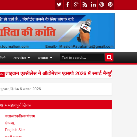
निती
अन्य लेख
अध्यात्म
ाइवान एक्सीलेंस ने ऑटोमेशन एक्सपो 2026 में स्मार्ट मैन्युफैक्चरिंग के भविष
गुरुवार, दिनांक 6 अगस्त 2026
अन्य महत्वपुर्ण लिंक्स
कला/संस्कृति/कार्यक्रम
इंटरव्ह्यू
English Site
मराठी बातम्या