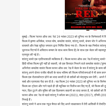
मुम्बई। फिल्म 'फायर ऑफ लव: रेड' 24 नवंबर 2023 को दुनिया भर के सिनेमाघरों में रि
फिल्म में कृष्णा अभिषेक, पायल घोष, कमलेश सावंत, शांतनु भामरे, कंचन भोर ने अभि
वाघमारे और रेखा सुरेंद्र जगताप द्वारा निर्मित किया गया है। फिल्म के सह-निर्माता शांत
भूतनाथ रिटर्न्स में अमिताभ बच्चन के साथ काम किया है) के साथ एक जेलर की महत्वपूर्ण
प्रस्तुत की गई है।
शांतनु भामरे एक प्रतिभाशाली व्यक्तित्व हैं। फिल्म फायर ऑफ लव: रेड में शांतनु भाम
हिंदी फीचर फिल्म पूरी नहीं हो सकती, जो एक किरदार निभाने वाले कमलेश सावंत ('दृश्
अभिनेता कमलेश सावंत फिल्म फायर ऑफ लव: रेड में जेलर के रूप में शांतनु के काम की प
शांतनु अपने दोस्त राजीव चौधरी के साथ भविष्य की फिल्म परियोजनाओं में भी काम कर
फिल्म एक रोलरकोस्टर होने का वादा करती है जो दर्शकों को मंत्रमुग्ध कर देगी। अपने 
चर्चा और प्रत्याशा पैदा कर दी है। यह फिल्म 24 नवंबर 2023 को दुनिया भर के सिनेमा
फिल्म का ट्रेलर और गाने पहले ही ज़ी म्यूजिक पर रिलीज कर दिए गए हैं, जो फिल्म की द
प्यार, दिल टूटने और मुक्ति की एक दिलचस्प कहानी का वादा करता है, जो दर्शकों को 
फायर ऑफ लव: रेड से पहले शांतनु ने कॉलर बम (2021), मंत्र (2017), एनिमी (2013)
निभाई हैं।
शांतनु भामरे ने आज तक न्यूज़ चैनल को दिए अपने साक्षात्कार में तेरी आशिकी में रोमांट