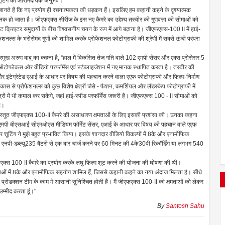
ै शूटिंग का आरामदायक अनुभव।
म जानते हैं कि नए प्रयोग ही रचनात्मकता की धड़कन हैं। इसलिए हम कहानी कहने के दृश्यात्मक
क हो जाता है। जीएफएक्स सीरीज के इस नए कैमरे का उद्देश्य तस्वीर की गुणवत्ता की सीमाओं को
 क्रिएटर समुदायों के बीच विश्वसनीय चयन के रूप में आगे बढ़ाना है। जीएफएक्स-100 II में हाई-
ेशनल्स के भरोसेमंद गुणों को शामिल करके प्रोफेशनल फोटोग्राफी की श्रेणी में सबसे ऊंची परंपरा
रमुख अरुण बाबू का कहना है, “हाल में विकसित तेज गति वाले 102 एमपी सेंसर और एक्स प्रोसेसर 5
 ऑटोफोकस और वीडियो परफॉर्मेंस एवं स्टैब्लाइजेशन में नए मानक स्थापित करता है। तस्वीर की
र और इंटेग्रेटेड एआई के आधार पर विषय की पहचान करने वाला एएफ फोटोग्राफी और फिल्म-निर्माण
कास से प्रोफेशनल्स को कुछ विशेष क्षेत्रों जैसे - फैशन, कमर्शियल और लैंडस्केप फोटोग्राफी में
रों में भी कमाल कर सकेंगे, जहां हाई-स्पीड परफॉर्मेंस जरूरी है। जीएफएक्स 100 - II सीमाओं को
है।
ं प्रस्तुत जीएफएक्स 100-II कैमरे की असाधारण क्षमताओं के लिए इसकी प्रशंसा की। उनका कहना
2एमपी बीएसआई सीएमओएस मीडियम फॉर्मेट सेंसर, एआई के आधार पर विषय की पहचान वाले एएफ
शूटिंग ने मुझे बहुत प्रभावित किया। इसके शानदार वीडियो विकल्पों में 8के और एनार्मोफिक
ी एनपी-डब्ल्यू235 बैटरी से एक बार चार्ज करने पर 60 मिनट की 4के30पी रिकॉर्डिंग या लगभग 540
ीएफएक्स 100-II कैमरे का प्रयोग करके लघु फिल्म शूट करने की योजना की घोषणा की थी।
ओं में 8के और एनार्मोफिक सहयोग शामिल हैं, जिससे कहानी कहने का नया अंदाज मिलता है। सीधे
े प्रोडक्शन टीम के काम में आसानी सुनिश्चित होती है। मैं जीएफएक्स 100-II की क्षमताओं को लेकर
म्मीद करता हूं।"
By
Santosh Sahu