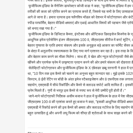
नजर आते हैं। इसके अलावा, सुविधापूर्ण बॉडी डिजाइन के साथ इस कैमरे से मिलता ह
फुजीफिल्म इंडिया के मैनेजिंग डायरेक्टर कोजी वाडा ने कहा, “फुजीफिल्म इंडिया में ह
तरीकों की कला को प्रेरित करने का प्रयास करते हैं, जिससे यह सभी के लिए उत्साहजन
आगे ले जाना है। हमारा प्रयास इस फ्लैगशिप मॉडल को देशभर में फोटोग्राफर और कंटेंट
स्पीड परफॉर्मेंस, बेहतर वीडियो क्षमताएं और एआई आधारित विषयों की पहचान जैसे प्रोफ
को बनाए रखा गया है।"
फुजीफिल्म इंडिया के डिजिटल कैमरा, इंस्टैक्स और ऑप्टिकल डिवाइसेज बिजनेस के प्
आधुनिक इमेज प्रोसेसिंग इंजन जीएफएक्स-100 II, जीएफएक्स सीरीज में बर्स्ट शूटिंग,
बेहतर गुणवत्ता के प्रति हमारा संकल्प और इसके अनुकूल बड़े आकार का फॉर्मेट सेंस
के क्षेत्र में अतुलनीय रचनात्मकता के लिए नया मार्ग प्रशस्त कर रहा है। इस तरह के वि
और बेहतर काम करने का मौका मिलेगा। साथ ही, वे खेल और न्यूज फोटोग्राफी जैसे क्षेत्
खींचने और प्रत्येक फ्रेम में उत्कृष्टता प्रदान करने की ओर हमारे संकल्प को दोहराता 
सेलेब्रिटी फोटोग्राफर और फुजीफिल्म इंडिया के X एंबेसडर डब्बू रतनानी ने हाल मे
था, "10 दिन तक इस कैमरे को चलाने का अनुभव बहुत शानदार रहा। मुझे इसके 10
सिस्टम, 8 ईवी रेटिंग पर बॉडी के अंदर इमेज स्टैब्लाइजेशन और 8 एफपीएस तक लगातार 
सहयोग, एसएसडी में सीधे रिकॉर्डिंग और कैमरे से क्लाउड सपोर्ट आदि शामिल हैं। इसक
फ्रेम मिलते हैं। गुणों से भरपूर इस कैमरे से स्पष्ट रूप से मेरी उम्मीदें पूरी होती हैं।"
जाने-माने फोटोग्राफी निर्देशक असीम बजाज ने हाल में फुजीफिल्म के हाल में पेश ज
जीएफएक्स 100-II की प्रशंसा करते हुए बजाज ने कहा, "इसकी आधुनिक वीडियो क्षमता
एसएसडी में रिकॉर्ड करने की इस कैमरे की क्षमता और क्लाउड स्टोरेज के लिए सहयोग स
बहुत उत्साहित हूं और अपनी लघु फिल्म को शीघ्र ही श्रोताओं के साथ साझा करने की उ