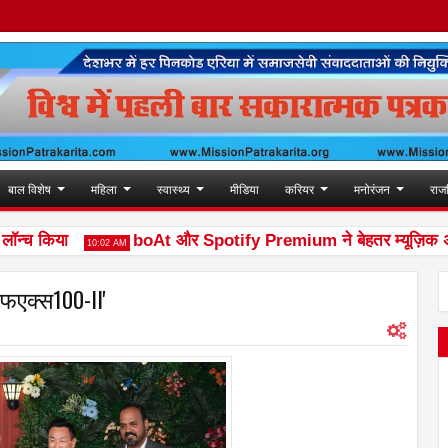
बाल विशेष
महिला
स्वास्थ्य
मीडिया
करियर
मनोरंजन
राज
च किया
boAt और Spotify Premium ने बेहतर म्यूज़िक अनुभव द
10:02 AM
एफएक्स100-II'