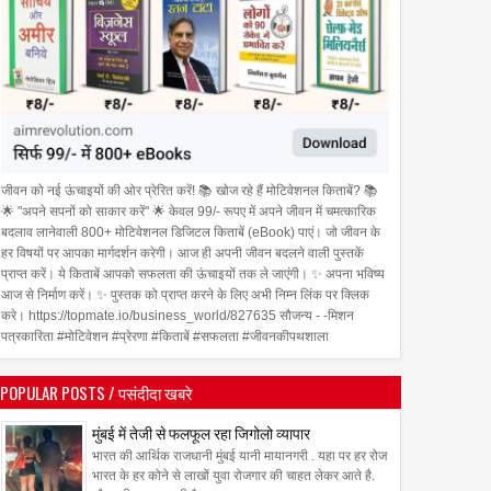
जीवन को नई ऊंचाइयों की ओर प्रेरित करें! 📚 खोज रहे हैं मोटिवेशनल किताबें? 📚
🌟 "अपने सपनों को साकार करें" 🌟 केवल 99/- रूपए में अपने जीवन में चमत्कारिक
बदलाव लानेवाली 800+ मोटिवेशनल डिजिटल किताबें (eBook) पाएं। जो जीवन के
हर विषयों पर आपका मार्गदर्शन करेगी। आज ही अपनी जीवन बदलने वाली पुस्तकें
प्राप्त करें। ये किताबें आपको सफलता की ऊंचाइयों तक ले जाएंगी। ✨ अपना भविष्य
आज से निर्माण करें। ✨ पुस्तक को प्राप्त करने के लिए अभी निम्न लिंक पर क्लिक
करे। https://topmate.io/business_world/827635 सौजन्य - -मिशन
पत्रकारिता #मोटिवेशन #प्रेरणा #किताबें #सफलता #जीवनकीपथशाला
POPULAR POSTS / पसंदीदा खबरे
मुंबई में तेजी से फलफूल रहा जिगोलो व्यापार
भारत की आर्थिक राजधानी मुंबई यानी मायानगरी . यहा पर हर रोज
भारत के हर कोने से लाखों युवा रोजगार की चाहत लेकर आते है.