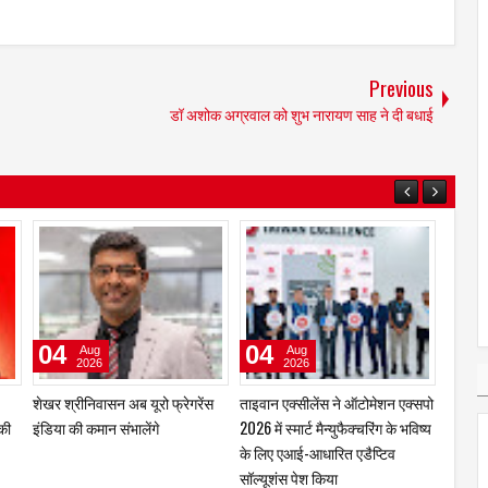
Previous
डॉ अशोक अग्रवाल को शुभ नारायण साह ने दी बधाई
04
04
29
Aug
Aug
2026
2026
शेखर श्रीनिवासन अब यूरो फ्रेगरेंस
ताइवान एक्सीलेंस ने ऑटोमेशन एक्सपो
कंट्री 
 की
इंडिया की कमान संभालेंगे
2026 में स्मार्ट मैन्युफैक्चरिंग के भविष्य
प्राइवेट
के लिए एआई-आधारित एडैप्टिव
क्लब मास
सॉल्यूशंस पेश किया