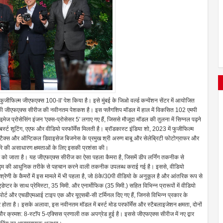
 'फुजीफिल्म जीएफएक्स 100-II' पेश किया है। इसे मुंबई के जिओ वर्ल्ड कन्वेंशन सेंटर में आयोजित
ं की जीएफएक्स सीरीज की नवीनतम पेशकश है। इस फ्लैगशिप मॉडल में हाल में विकसित 102 एमपी
प्रोसेसिंग इंजन 'एक्स-प्रोसेसर 5' लगाए गए हैं, जिससे मौजूदा मॉडल की तुलना में सिग्नल पढ़ने
्स्ट शूटिंग, एएफ और वीडियो परफॉर्मेंस मिलती है। ब्रॉडकास्ट इंडिया शो, 2023 में फुजीफिल्म
 इंस्टैक्स और ऑप्टिकल डिवाइसेज बिजनेस के प्रमुख श्री अरुण बाबू और सेलेब्रिटी फोटोग्राफर और
कैमरे की असाधारण क्षमताओं के लिए इसकी प्रशंसा की।
सर को जाता है। यह जीएफएक्स सीरीज का ऐसा पहला कैमरा है, जिसमें डीप लर्निंग तकनीक से
 की आधुनिक तरीके से पहचान करने वाली तकनीक उपलब्ध कराई गई है। इससे, वीडियो
श्रेणी के कैमरों में इस मामले में भी पहला है, जो 8के/30पी वीडियो के अनुकूल है और आंतरिक रूप से
र के साथ प्रेमिस्टा, 35 मिमी. और एनार्मोफिक (35 मिमी.) सहित विभिन्न प्रारूपों में वीडियो
्नेट पोर्ट और एचडीएमआई टाइप एक और यूएसबी-सी टर्मिनल दिए गए हैं, जिनसे विभिन्न प्रकार के
होता है। इसके अलावा, इस नवीनतम मॉडल में बर्स्ट मोड परफॉर्मेंस और स्टैबलाइजेशन क्षमता, दोनों
 और क्रमश: 8-स्टॉप 5-एक्सिस प्रणाली तक अपग्रेड हुई है। इससे जीएफएक्स सीरीज में नए द्वार