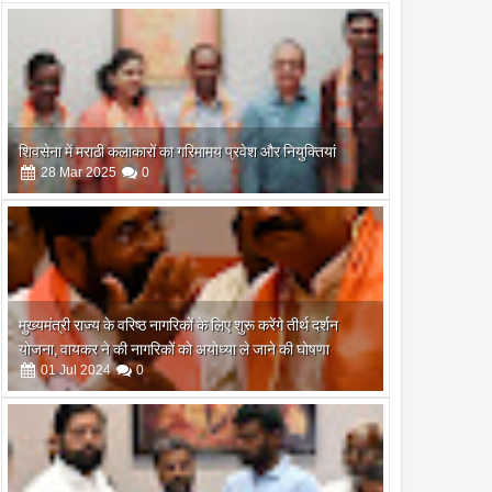
शिवसेना में मराठी कलाकारों का गरिमामय प्रवेश और नियुक्तियां
28
Mar
2025
0
मुख्यमंत्री राज्य के वरिष्ठ नागरिकों के लिए शुरू करेंगे तीर्थ दर्शन
योजना, वायकर ने की नागरिकों को अयोध्या ले जाने की घोषणा
01
Jul
2024
0