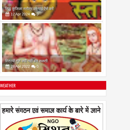
सिद्ध कुंजिका स्तोत्र का पाठ ऐसे करें
12
Apr
2024
0
स्त्रियां गुरु क्यों नही बन सकती
28
Apr
2022
0
WEATHER
इस अमावस के दिन किया गया दान और पुजा पाठ होगा और भी
फलदायी
28
Apr
2022
0