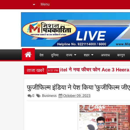
Menu
देश
दुनिया
राज्य
शहर
अपराध
कानून
ताजा खबरें
नय पर है पूरा ध्यान
itel ने नया फीचर फोन Ace 3 Heera लॉन्
6:57 PM
फुजीफिल्म इंडिया ने पेश किया 'फुजीफिल्म जी
0
Business
October 09, 2023