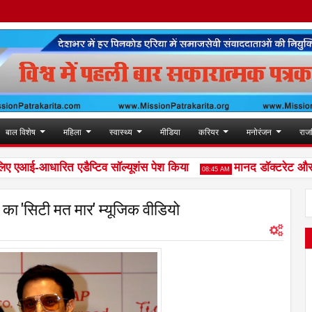
बाल विशेष
महिला
स्वास्थ्य
मीडिया
करियर
मनोरंजन
राज
 एआई-आधारित एडैप्टिव सॉल्यूशंस पेश किया
मानद डॉक्टरेट और 'अशोक
08:45 AM
 का 'सिटी मत मार' म्यूजिक वीडियो