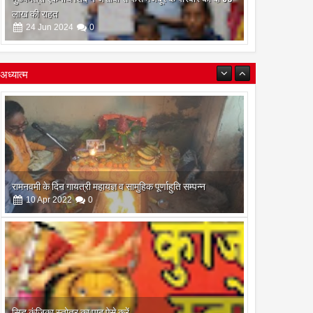
लाख की राहत
24
Jun
2024
0
अध्यात्म
रामनवमी के दिन गायत्री महायज्ञ व सामुहिक पूर्णाहुति सम्पन्न
10
Apr
2022
0
सिद्ध कुंजिका स्तोत्र का पाठ ऐसे करें
12
Apr
2024
0