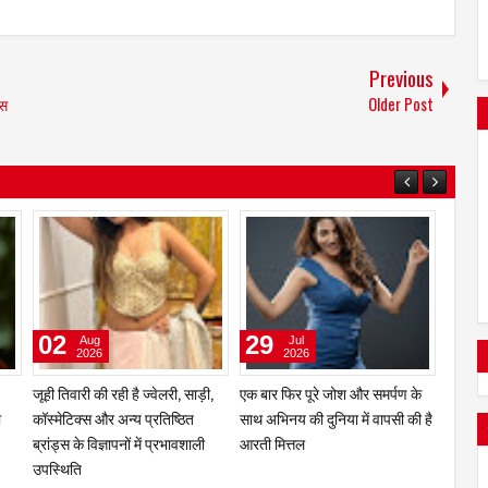
Previous
िस
Older Post
02
29
27
Aug
Jul
2026
2026
जूही तिवारी की रही है ज्वेलरी, साड़ी,
एक बार फिर पूरे जोश और समर्पण के
मुंबई म
ा
कॉस्मेटिक्स और अन्य प्रतिष्ठित
साथ अभिनय की दुनिया में वापसी की है
एग्ज़िब
ब्रांड्स के विज्ञापनों में प्रभावशाली
आरती मित्तल
नेपाल 
उपस्थिति
संबंध हु