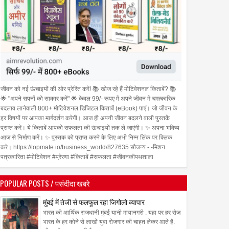
जीवन को नई ऊंचाइयों की ओर प्रेरित करें! 📚 खोज रहे हैं मोटिवेशनल किताबें? 📚
🌟 "अपने सपनों को साकार करें" 🌟 केवल 99/- रूपए में अपने जीवन में चमत्कारिक
बदलाव लानेवाली 800+ मोटिवेशनल डिजिटल किताबें (eBook) पाएं। जो जीवन के
हर विषयों पर आपका मार्गदर्शन करेगी। आज ही अपनी जीवन बदलने वाली पुस्तकें
प्राप्त करें। ये किताबें आपको सफलता की ऊंचाइयों तक ले जाएंगी। ✨ अपना भविष्य
आज से निर्माण करें। ✨ पुस्तक को प्राप्त करने के लिए अभी निम्न लिंक पर क्लिक
करे। https://topmate.io/business_world/827635 सौजन्य - -मिशन
पत्रकारिता #मोटिवेशन #प्रेरणा #किताबें #सफलता #जीवनकीपथशाला
POPULAR POSTS / पसंदीदा खबरे
मुंबई में तेजी से फलफूल रहा जिगोलो व्यापार
भारत की आर्थिक राजधानी मुंबई यानी मायानगरी . यहा पर हर रोज
भारत के हर कोने से लाखों युवा रोजगार की चाहत लेकर आते है.