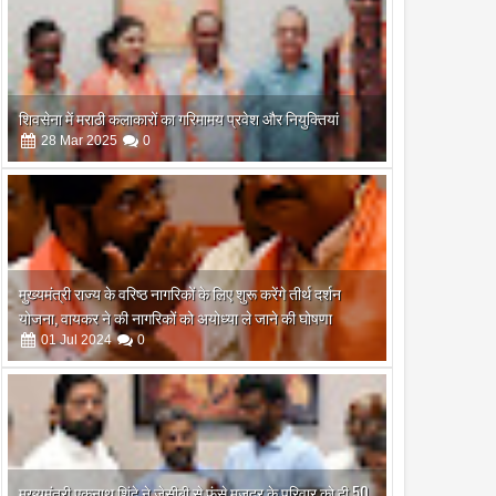
मानी"
शिवसेना में मराठी कलाकारों का गरिमामय प्रवेश और नियुक्तियां
28
Mar
2025
0
मुख्यमंत्री राज्य के वरिष्ठ नागरिकों के लिए शुरू करेंगे तीर्थ दर्शन
योजना, वायकर ने की नागरिकों को अयोध्या ले जाने की घोषणा
01
Jul
2024
0
मुख्यमंत्री एकनाथ शिंदे ने जेसीबी से फंसे मजदूर के परिवार को दी 50