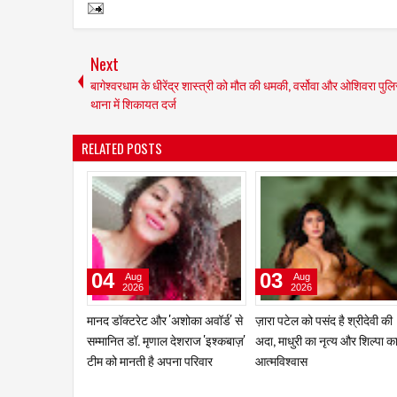
Next
बागेश्वरधाम के धीरेंद्र शास्त्री को मौत की धमकी, वर्सोवा और ओशिवरा पुल
थाना में शिकायत दर्ज
RELATED POSTS
04
03
Aug
Aug
2026
2026
मानद डॉक्टरेट और 'अशोका अवॉर्ड' से
ज़ारा पटेल को पसंद है श्रीदेवी की
सम्मानित डॉ. मृणाल देशराज 'इश्कबाज़'
अदा, माधुरी का नृत्य और शिल्पा क
टीम को मानती है अपना परिवार
आत्मविश्वास