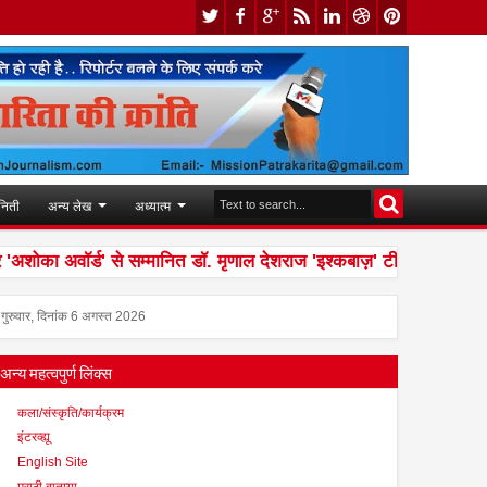
निती
अन्य लेख
अध्यात्म
ा अवॉर्ड' से सम्मानित डॉ. मृणाल देशराज 'इश्कबाज़' टीम को मानती है अपन
गुरुवार, दिनांक 6 अगस्त 2026
अन्य महत्वपुर्ण लिंक्स
कला/संस्कृति/कार्यक्रम
इंटरव्ह्यू
English Site
मराठी बातम्या