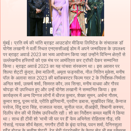
मुंबई। प्रति वर्ष की भांति ब्राइट आउटडोर मीडिया लिमिटेड के संचालक डॉ
योगेश लखानी ने वर्ली स्थित एनएससीआई डोम में अपने जन्मदिवस के उपलक्ष्य
पर ब्राइट अवार्ड 2023 का भव्य आयोजन किया जहां उन्होंने विभिन्न क्षेत्रों से
उल्लेखनीय हस्तियों को एक मंच पर आमंत्रित कर ट्रॉफी देकर सम्मानित
किया। ब्राइट अवार्ड 2023 का यह पांचवा संस्करण था। इस अवसर पर
शिल्पा शेट्टी कुंद्रा, हेमा मालिनी, अमृता फड़नवीस, नील नितिन मुकेश, मनीष
पॉल के अलावा साल 2023 की ब्लॉकबस्टर फिल्म गदर 2 के निर्देशक-निर्माता
अनिल शर्मा, उत्कर्ष शर्मा, सिमरत कौर, लव सिन्हा, मनीष वाधवा और गौरव
चोपड़ा भी उपस्थित हुए और उन्हें योगेश लखानी ने सम्मानित किया। इस
कार्यक्रम में अन्य दिग्गज लोगों में धीरज कुमार, शेखर सुमन, अर्चना गौतम,
कुमार शानू, पूनम पांडे, प्रीति झंगियानी, प्रवीण डबास, सुखविंदर सिंह, कैनाज
परवेज, विंदू दारा सिंह, राजपाल यादव, सुनील पाल, वीआईपी, शिबानी कश्यप,
दिलीप सेन की भी विशेष उपस्थिति रही। शो का निर्देशन कमल महर्षि ने किया
था। साथ ही टीवी शो 'भाभी जी घर पर हैं' फेम अभिनेता रोहिताश गौड़, रवि
गोसाई, गायक शौर्य मेहता, गणगौर टीवी के बृंदा पारेख, पवन शर्मा, पेनिनसुला
ग्रैंड होटल के सतीश शेट्टी, रेड चेरी एंटरटेनमेंट के केयूर सेठ भी इस ग्लैमरस