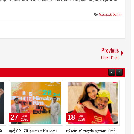
ी प्रकार गणपति उत्सव में भी 21 गणेश जी के गीत रिलीज करेंगे। उसके बाद सावन महीने में एक
By
Santosh Sahu
Previous
Older Post
02
29
27
Aug
Jul
2026
2026
जूही तिवारी की रही है ज्वेलरी, साड़ी,
एक बार फिर पूरे जोश और समर्पण के
मुंबई म