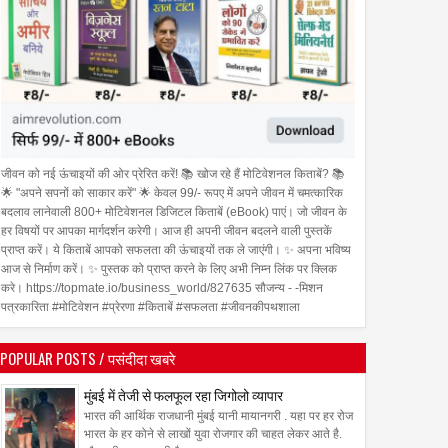
जीवन को नई ऊंचाइयों की ओर प्रेरित करें! 📚 खोज रहे हैं मोटिवेशनल किताबें? 📚
🌟 "अपने सपनों को साकार करें" 🌟 केवल 99/- रूपए में अपने जीवन में चमत्कारिक
बदलाव लानेवाली 800+ मोटिवेशनल डिजिटल किताबें (eBook) पाएं। जो जीवन के
हर विषयों पर आपका मार्गदर्शन करेगी। आज ही अपनी जीवन बदलने वाली पुस्तकें
प्राप्त करें। ये किताबें आपको सफलता की ऊंचाइयों तक ले जाएंगी। ✨ अपना भविष्य
आज से निर्माण करें। ✨ पुस्तक को प्राप्त करने के लिए अभी निम्न लिंक पर क्लिक
करे। https://topmate.io/business_world/827635 सौजन्य - -मिशन
पत्रकारिता #मोटिवेशन #प्रेरणा #किताबें #सफलता #जीवनकीपथशाला
POPULAR POSTS / पसंदीदा खबरे
मुंबई में तेजी से फलफूल रहा जिगोलो व्यापार
भारत की आर्थिक राजधानी मुंबई यानी मायानगरी . यहा पर हर रोज
भारत के हर कोने से लाखों युवा रोजगार की चाहत लेकर आते है.