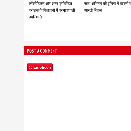
सम्मानित डॉ. मृणाल देशराज 'इश्कबाज़'
अदा, माधुरी का नृत्य और शिल्पा क
टीम को मानती है अपना परिवार
आत्मविश्वास
POST A COMMENT
Emoticon