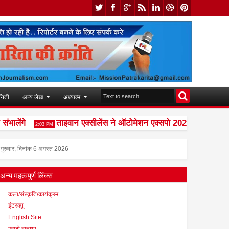
निती
अन्य लेख
अध्यात्म
ंगे
ताइवान एक्सीलेंस ने ऑटोमेशन एक्सपो 2026 में स्मार्ट मैन्युफैक
2:03 PM
गुरुवार, दिनांक 6 अगस्त 2026
अन्य महत्वपुर्ण लिंक्स
कला/संस्कृति/कार्यक्रम
इंटरव्ह्यू
English Site
मराठी बातम्या