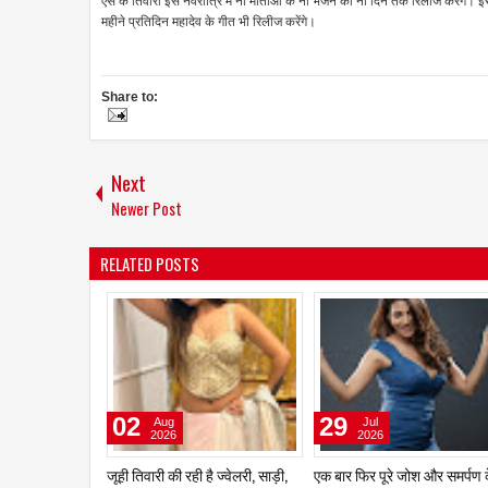
एस के तिवारी इस नवरात्रि में नौ माताओं के नौ भजन को नौ दिन तक रिलीज करेंगे। इस
महीने प्रतिदिन महादेव के गीत भी रिलीज करेंगे।
Share to:
Next
Newer Post
RELATED POSTS
04
03
Aug
Aug
2026
2026
मानद डॉक्टरेट और 'अशोका अवॉर्ड' से
ज़ारा पटेल को पसंद है श्रीदेवी की