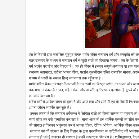
एस के तिवारी द्वारा संचालित यूट्यूब चैनल भार्गव भक्ति सनातन धर्म और संस्कृति को 
मंत्र उच्चरण के माध्यम से सनातन धर्म से जुड़ी बातों को दिखाया जाएगा। एस के तिवारी
धर्म अत्यंत प्राचीन और विस्तृत है। एक ही जीवन में इसका सम्पूर्ण अध्ययन या ज्ञान पान
रामायण, महाभारत, श्रीमद भगवत गीता, षद्दर्शन तुलसीदास रचित रामचरित मानस, अरण्य
माध्यम से धरती के समस्त हिन्दू जनमानस तक पहुँचाना है।
भार्गव भक्ति चैनल नवरात्र में माताओं के नव रूपों का विस्तृत वर्णन, नव भजन और आर
तक भगवान शंकर के भजन, महिमा मंडन और आरती, इसीप्रकार प्रत्येक हिन्दू पर्व और उ
का कार्य कर रहा है।
बाईस वर्षों से अधिक समय हो चुका है और आज तक और आगे भी एस के तिवारी निःस्वार्थ भा
अपना जीवन समर्पित कर चुके हैं।
उनका कहना है कि सनातन धर्मग्रन्थ में लिखित बातों को किसी सत्यता या प्रमाण की
स्वयं खोज कर उसे प्रमाणित कर रहा है। नासा आज भी इन धार्मिक ग्रन्थों का शोध कर न
की सौगात है जिनका अनुसरण कर वे अपना दैहिक, दैविक, भौतिक, आर्थिक जीवन सर
सनातन धर्म की सत्यता के लिए विज्ञान के द्वारा प्रमाणिकता या सर्टिफिकेट की आवश्
सनातन ही धर्म है सनातन ही शाश्वत है,बाकी सम्प्रदाय और पंथ है। श्रीमद्भागवत, व