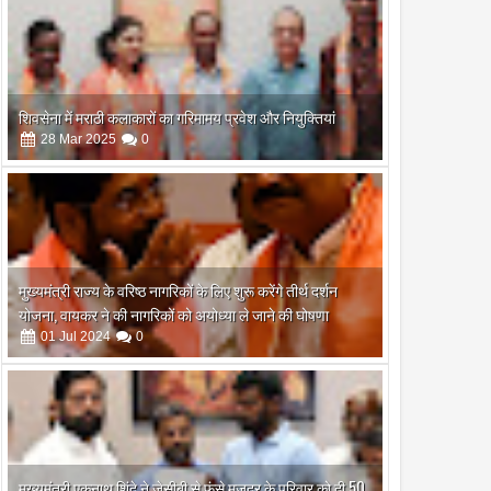
शिवसेना में मराठी कलाकारों का गरिमामय प्रवेश और नियुक्तियां
28
Mar
2025
0
मुख्यमंत्री राज्य के वरिष्ठ नागरिकों के लिए शुरू करेंगे तीर्थ दर्शन
योजना, वायकर ने की नागरिकों को अयोध्या ले जाने की घोषणा
01
Jul
2024
0
18
Jul
Jul
2026
2026
ें 2026 हिमालयन रिम फिल्म
श्रीकांत को राष्ट्रीय पुरस्कार मिलने
मुख्यमंत्री एकनाथ शिंदे ने जेसीबी से फंसे मजदूर के परिवार को दी 50