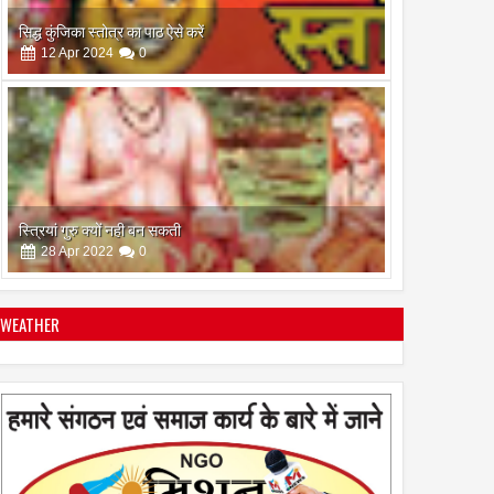
सिद्ध कुंजिका स्तोत्र का पाठ ऐसे करें
12
Apr
2024
0
स्त्रियां गुरु क्यों नही बन सकती
28
Apr
2022
0
WEATHER
इस अमावस के दिन किया गया दान और पुजा पाठ होगा और भी
फलदायी
28
Apr
2022
0