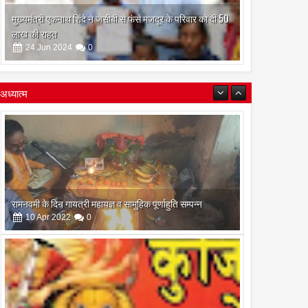
मुख्यमंत्री एकनाथ शिंदे ने जेसीबी से फंसे मजदूर के परिवार को दी 50
लाख की राहत
24
Jun
2024
0
अध्यात्म
रामनवमी के दिन गायत्री महायज्ञ व सामुहिक पूर्णाहुति सम्पन्न
10
Apr
2022
0