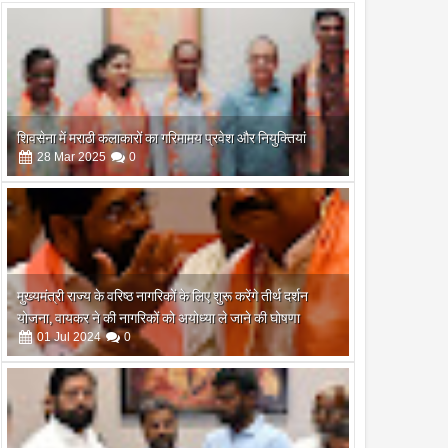
शिवसेना में मराठी कलाकारों का गरिमामय प्रवेश और नियुक्तियां
28
Mar
2025
0
मुख्यमंत्री राज्य के वरिष्ठ नागरिकों के लिए शुरू करेंगे तीर्थ दर्शन
योजना, वायकर ने की नागरिकों को अयोध्या ले जाने की घोषणा
01
Jul
2024
0