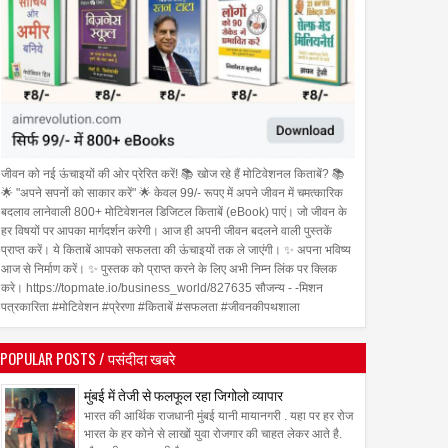
जीवन को नई ऊंचाइयों की ओर प्रेरित करें! 📚 खोज रहे हैं मोटिवेशनल किताबें? 📚
🌟 "अपने सपनों को साकार करें" 🌟 केवल 99/- रूपए में अपने जीवन में चमत्कारिक
बदलाव लानेवाली 800+ मोटिवेशनल डिजिटल किताबें (eBook) पाएं। जो जीवन के
हर विषयों पर आपका मार्गदर्शन करेगी। आज ही अपनी जीवन बदलने वाली पुस्तकें
प्राप्त करें। ये किताबें आपको सफलता की ऊंचाइयों तक ले जाएंगी। ✨ अपना भविष्य
आज से निर्माण करें। ✨ पुस्तक को प्राप्त करने के लिए अभी निम्न लिंक पर क्लिक
करे। https://topmate.io/business_world/827635 सौजन्य - -मिशन
पत्रकारिता #मोटिवेशन #प्रेरणा #किताबें #सफलता #जीवनकीपथशाला
POPULAR POSTS / पसंदीदा खबरे
मुंबई में तेजी से फलफूल रहा जिगोलो व्यापार
भारत की आर्थिक राजधानी मुंबई यानी मायानगरी . यहा पर हर रोज
23
भारत के हर कोने से लाखों युवा रोजगार की चाहत लेकर आते है.
Jul
Jul
2026
2026