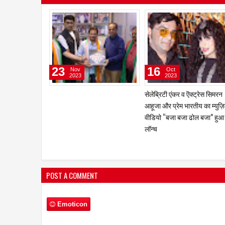
15
13
Feb
Feb
2023
2023
मुख्य भूमिका के साथ अभिनेता चंदन
गीतकार-संगीतकार प्रवीण भारद्बा
रॉय सान्‍याल ‘द प्‍लेबैक सिंगर’ का करेंगे
नई पेशकश 'मोहब्बत तुम्हारी' ने मच
निर्देशन
धूम
POST A COMMENT
Emoticon