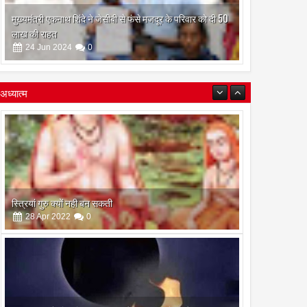
मुख्यमंत्री एकनाथ शिंदे ने जेसीबी से फंसे मजदूर के परिवार को दी 50
लाख की राहत
24
Jun
2024
0
अध्यात्म
इस अमावस के दिन किया गया दान और पुजा पाठ होगा और भी
फलदायी
28
Apr
2022
0