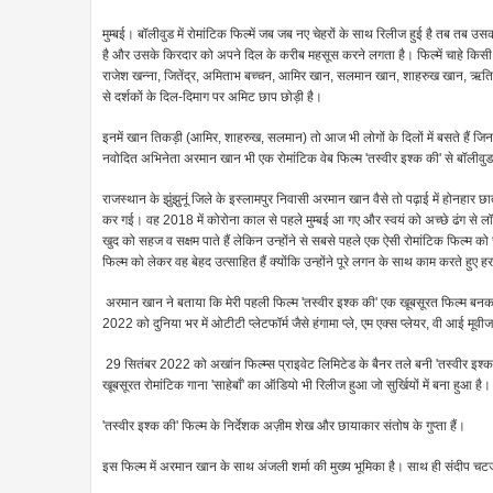
मुम्बई। बॉलीवुड में रोमांटिक फिल्में जब जब नए चेहरों के साथ रिलीज हुई है तब तब उसका
है और उसके किरदार को अपने दिल के करीब महसूस करने लगता है। फिल्में चाहे किसी भी
राजेश खन्ना, जितेंद्र, अमिताभ बच्चन, आमिर खान, सलमान खान, शाहरुख खान, ऋतिक रो
से दर्शकों के दिल-दिमाग पर अमिट छाप छोड़ी है।
इनमें खान तिकड़ी (आमिर, शाहरुख, सलमान) तो आज भी लोगों के दिलों में बसते हैं जिनक
नवोदित अभिनेता अरमान खान भी एक रोमांटिक वेब फिल्म 'तस्वीर इश्क की' से बॉलीवुड में
राजस्थान के झुंझुनूं जिले के इस्लामपुर निवासी अरमान खान वैसे तो पढ़ाई में होनहार छात्र
कर गई। वह 2018 में कोरोना काल से पहले मुम्बई आ गए और स्वयं को अच्छे ढंग से लॉन्च
खुद को सहज व सक्षम पाते हैं लेकिन उन्होंने से सबसे पहले एक ऐसी रोमांटिक फिल्म क
फिल्म को लेकर वह बेहद उत्साहित हैं क्योंकि उन्होंने पूरे लगन के साथ काम करते हुए ह
अरमान खान ने बताया कि मेरी पहली फिल्म 'तस्वीर इश्क की' एक खूबसूरत फिल्म बनकर 
2022 को दुनिया भर में ओटीटी प्लेटफॉर्म जैसे हंगामा प्ले, एम एक्स प्लेयर, वी आई मू
29 सितंबर 2022 को अखांन फिल्म्स प्राइवेट लिमिटेड के बैनर तले बनी 'तस्वीर इश्क
खूबसूरत रोमांटिक गाना 'साहेबाँ' का ऑडियो भी रिलीज हुआ जो सुर्खियों में बना हुआ है।
'तस्वीर इश्क की' फिल्म के निर्देशक अज़ीम शेख और छायाकार संतोष के गुप्ता हैं।
इस फिल्म में अरमान खान के साथ अंजली शर्मा की मुख्य भूमिका है। साथ ही संदीप चटर्जी