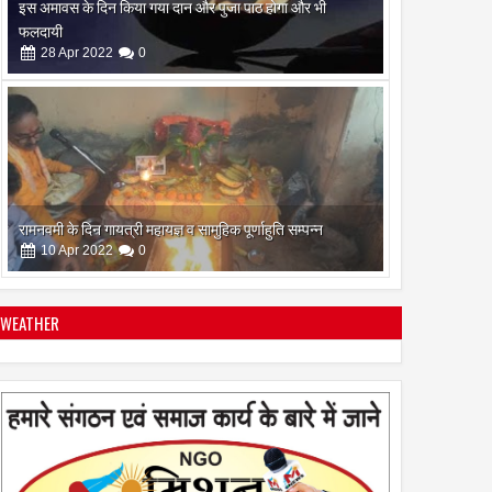
रामनवमी के दिन गायत्री महायज्ञ व सामुहिक पूर्णाहुति सम्पन्न
10
Apr
2022
0
सिद्ध कुंजिका स्तोत्र का पाठ ऐसे करें
12
Apr
2024
0
WEATHER
स्त्रियां गुरु क्यों नही बन सकती
28
Apr
2022
0