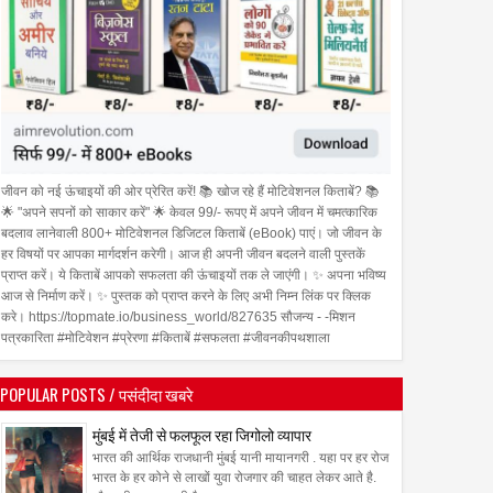
जीवन को नई ऊंचाइयों की ओर प्रेरित करें! 📚 खोज रहे हैं मोटिवेशनल किताबें? 📚
🌟 "अपने सपनों को साकार करें" 🌟 केवल 99/- रूपए में अपने जीवन में चमत्कारिक
बदलाव लानेवाली 800+ मोटिवेशनल डिजिटल किताबें (eBook) पाएं। जो जीवन के
हर विषयों पर आपका मार्गदर्शन करेगी। आज ही अपनी जीवन बदलने वाली पुस्तकें
प्राप्त करें। ये किताबें आपको सफलता की ऊंचाइयों तक ले जाएंगी। ✨ अपना भविष्य
आज से निर्माण करें। ✨ पुस्तक को प्राप्त करने के लिए अभी निम्न लिंक पर क्लिक
करे। https://topmate.io/business_world/827635 सौजन्य - -मिशन
पत्रकारिता #मोटिवेशन #प्रेरणा #किताबें #सफलता #जीवनकीपथशाला
POPULAR POSTS / पसंदीदा खबरे
मुंबई में तेजी से फलफूल रहा जिगोलो व्यापार
भारत की आर्थिक राजधानी मुंबई यानी मायानगरी . यहा पर हर रोज
भारत के हर कोने से लाखों युवा रोजगार की चाहत लेकर आते है.