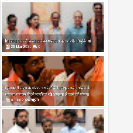
शिवसेना में मराठी कलाकारों का गरिमामय प्रवेश और नियुक्तियां
28
Mar
2025
0
मुख्यमंत्री राज्य के वरिष्ठ नागरिकों के लिए शुरू करेंगे तीर्थ दर्शन
योजना, वायकर ने की नागरिकों को अयोध्या ले जाने की घोषणा
01
Jul
2024
0