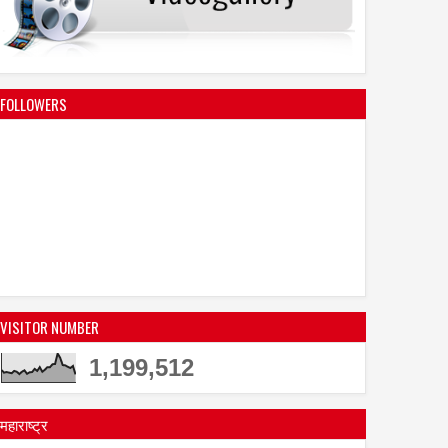
FOLLOWERS
20
Oct
Feb
2023
2023
्रा द्वारा म्युज़िक वीडियो '
दिलशाद एस. खान को दादासाहेब
ुआ लॉन्च,
फाल्के इंडियन टेलीविजन अवार्ड्स
VISITOR NUMBER
1,199,512
महाराष्ट्र