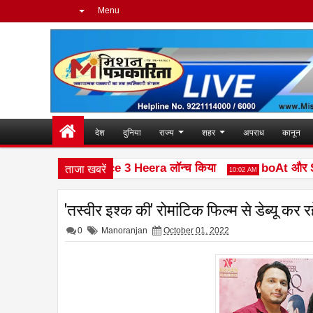
Menu
देश
दुनिया
राज्य
शहर
अपराध
कानून
ताजा खबरें
l ने नया फीचर फोन Ace 3 Heera लॉन्च किया
boAt और Spoti
10:02 AM
'तस्वीर इश्क की' रोमांटिक फिल्म से डेब्यू कर 
0
Manoranjan
October 01, 2022