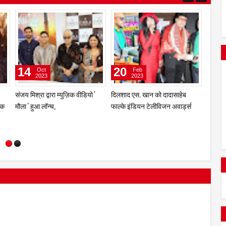
23
16
14
Nov
Oct
2023
2023
ज की
सेलेब्रिटी एंकर व ऎक्ट्रेस सिमरन
संजय मिश
ाया
आहूजा और प्रेम भारतीय का म्युज़िक
मौला ' ह
वीडियो “बजा बजा ढोल बजा” हुआ
लॉन्च