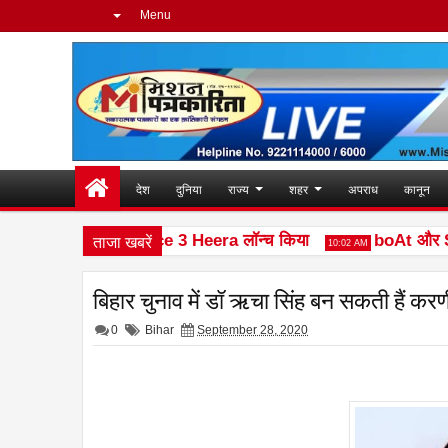
Menu
देश
दुनिया
राज्य
शहर
अपराध
कानून
ताजा खबरें
 ने नया फीचर फोन Ace 3 Heera लॉन्च किया
boAt और Spotif
10:02 AM
बिहार चुनाव में डॉ ऋचा सिंह बन सकती हैं करण
0
Bihar
September 28, 2020