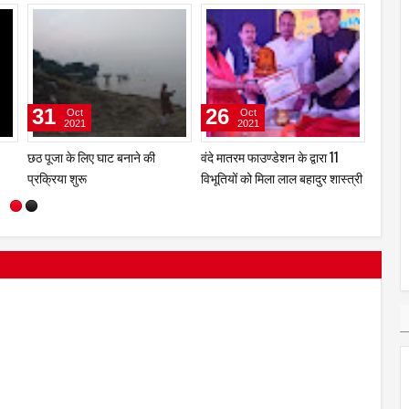
11
14
31
May
Nov
2024
2021
र्ड
अखिल भारतीय रौनियार वैश्य के पूर्व
बीइएफए शो का आयोजन पटना में,
छठ पूजा
अध्यक्ष राम प्रसाद गुप्ता का निधन
शामिल होंगे बॉलीवुड स्टार
प्रक्रिय