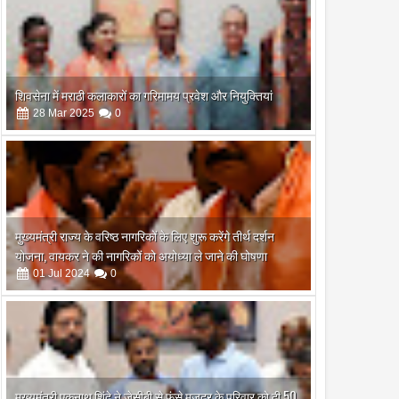
शिवसेना में मराठी कलाकारों का गरिमामय प्रवेश और नियुक्तियां
28
Mar
2025
0
मुख्यमंत्री राज्य के वरिष्ठ नागरिकों के लिए शुरू करेंगे तीर्थ दर्शन
योजना, वायकर ने की नागरिकों को अयोध्या ले जाने की घोषणा
01
Jul
2024
0
मुख्यमंत्री एकनाथ शिंदे ने जेसीबी से फंसे मजदूर के परिवार को दी 50