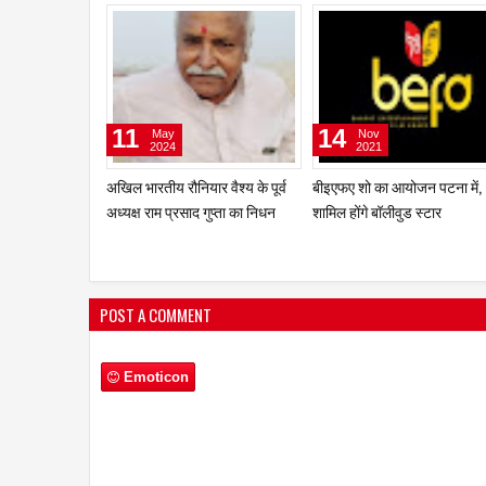
08
07
Oct
Oct
2021
2021
शिक्षा, महिला सक्तीकरण और पर्यावरण
बिहार में होगा सबसे बड़ा फिल्मी अवा
संरक्षण में महत्वपूर्ण भूमिका निभा रही हैं
''BEFA'' , पटना में लगेगा बॉलीवुड
डॉ. नम्रता आनंद
सितारों का मेला
POST A COMMENT
Emoticon