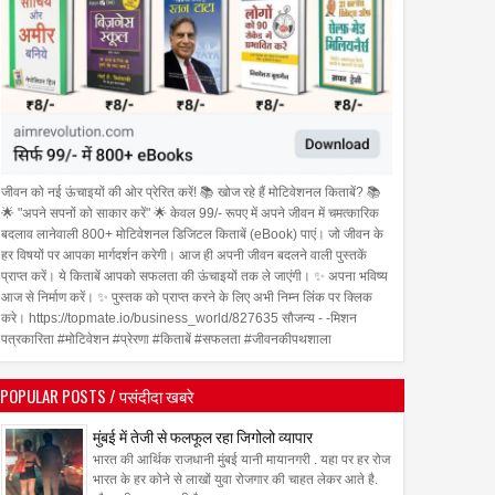
जीवन को नई ऊंचाइयों की ओर प्रेरित करें! 📚 खोज रहे हैं मोटिवेशनल किताबें? 📚
🌟 "अपने सपनों को साकार करें" 🌟 केवल 99/- रूपए में अपने जीवन में चमत्कारिक
बदलाव लानेवाली 800+ मोटिवेशनल डिजिटल किताबें (eBook) पाएं। जो जीवन के
हर विषयों पर आपका मार्गदर्शन करेगी। आज ही अपनी जीवन बदलने वाली पुस्तकें
प्राप्त करें। ये किताबें आपको सफलता की ऊंचाइयों तक ले जाएंगी। ✨ अपना भविष्य
आज से निर्माण करें। ✨ पुस्तक को प्राप्त करने के लिए अभी निम्न लिंक पर क्लिक
करे। https://topmate.io/business_world/827635 सौजन्य - -मिशन
पत्रकारिता #मोटिवेशन #प्रेरणा #किताबें #सफलता #जीवनकीपथशाला
POPULAR POSTS / पसंदीदा खबरे
मुंबई में तेजी से फलफूल रहा जिगोलो व्यापार
भारत की आर्थिक राजधानी मुंबई यानी मायानगरी . यहा पर हर रोज
भारत के हर कोने से लाखों युवा रोजगार की चाहत लेकर आते है.