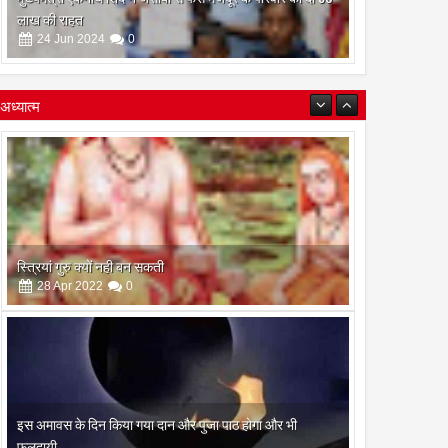
लाख की राहत
24
Jun
2024
0
अध्यात्म
इस अमावस के दिन किया गया दान और पुजा पाठ होगा और भी
फलदायी
28
Apr
2022
0
रामनवमी के दिन गायत्री महायज्ञ व सामुहिक पूर्णाहुति सम्पन्न