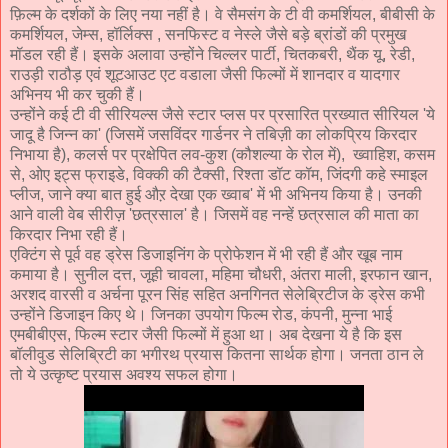
फ़िल्म के दर्शकों के लिए नया नहीं है। वे सैमसंग के टी वी कमर्शियल, बीबीसी के
कमर्शियल, जेम्स, हॉर्लिक्स , सनफिस्ट व नेस्ले जैसे बड़े ब्रांडों की प्रमुख
मॉडल रही हैं। इसके अलावा उन्होंने चिल्लर पार्टी, चितकबरी, थैंक यू, रेडी,
राउड़ी राठौड़ एवं शूटआउट एट वडाला जैसी फिल्मों में शानदार व यादगार
अभिनय भी कर चुकी हैं।
उन्होंने कई टी वी सीरियल्स जैसे स्टार प्लस पर प्रसारित प्रख्यात सीरियल 'ये
जादू है जिन्न का' (जिसमें जसविंदर गार्डनर ने तबिज़ी का लोकप्रिय किरदार
निभाया है), कलर्स पर प्रक्षेपित लव-कुश (कौशल्या के रोल में), ख्वाहिश, कसम
से, ओए इट्स फ्राइडे, विक्की की टैक्सी, रिश्ता डॉट कॉम, जिंदगी कहे स्माइल
प्लीज, जाने क्या बात हुई औऱ देखा एक ख्वाब' में भी अभिनय किया है। उनकी
आने वाली वेब सीरीज़ 'छत्रसाल' है। जिसमें वह नन्हें छत्रसाल की माता का
किरदार निभा रही हैं।
एक्टिंग से पूर्व वह ड्रेस डिजाइनिंग के प्रोफेशन में भी रही हैं और खूब नाम
कमाया है। सुनील दत्त, जूही चावला, महिमा चौधरी, अंतरा माली, इरफान खान,
अरशद वारसी व अर्चना पूरन सिंह सहित अनगिनत सेलेब्रिटीज के ड्रेस कभी
उन्होंने डिजाइन किए थे। जिनका उपयोग फिल्म रोड, कंपनी, मुन्ना भाई
एमबीबीएस, फिल्म स्टार जैसी फिल्मों में हुआ था। अब देखना ये है कि इस
बॉलीवुड सेलिब्रिटी का भगीरथ प्रयास कितना सार्थक होगा। जनता ठान ले
तो ये उत्कृष्ट प्रयास अवश्य सफल होगा।