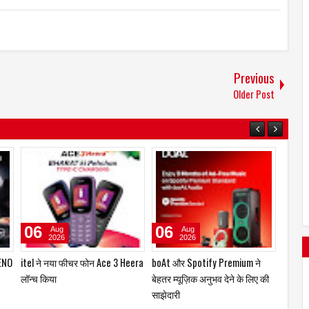
Previous
Older Post
29
23
06
Jul
Jul
2026
2026
्सपो
कंट्री क्लब हॉस्पिटैलिटी एंड हॉलिडेज़
ZENO 100 Pro स्मार्टफोन और ZENO
itel न
िष्य
प्राइवेट लिमिटेड ने लॉन्च किया 'कंट्री
पावरबैंक हुए लॉन्च
लॉन्च क
क्लब मास्टरकार्ड – तुर्की'