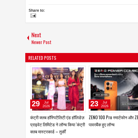
Share to:
Next
Newer Post
RELATED POSTS
04
04
Aug
Aug
2026
2026
शेखर श्रीनिवासन अब यूरो फ्रेगरेंस
ताइवान एक्सीलेंस ने ऑटोमेशन एक
इंडिया की कमान संभालेंगे
2026 में स्मार्ट मैन्युफैक्चरिंग के भव
के लिए एआई-आधारित एडैप्टिव