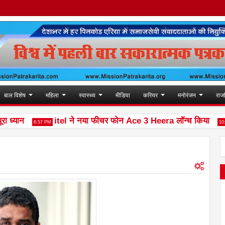
बाल विशेष
महिला
स्वास्थ्य
मीडिया
करियर
मनोरंजन
राज
यान
itel ने नया फीचर फोन Ace 3 Heera लॉन्च किया
6:57 PM
10:02 AM