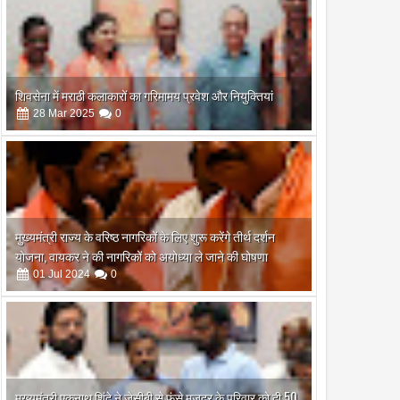
शिवसेना में मराठी कलाकारों का गरिमामय प्रवेश और नियुक्तियां
28
Mar
2025
0
मुख्यमंत्री राज्य के वरिष्ठ नागरिकों के लिए शुरू करेंगे तीर्थ दर्शन
योजना, वायकर ने की नागरिकों को अयोध्या ले जाने की घोषणा
01
Jul
2024
0
मुख्यमंत्री एकनाथ शिंदे ने जेसीबी से फंसे मजदूर के परिवार को दी 50