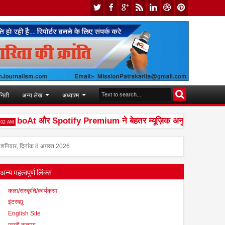
निती
अन्य लेख
अध्यात्म
boAt और Spotify Premium ने बेहतर म्यूज़िक अनुभव देने के लिए की 
शनिवार, दिनांक 8 अगस्त 2026
अन्य महत्वपुर्ण लिंक्स
कला/संस्कृति/कार्यक्रम
इंटरव्ह्यू
English Site
मराठी बातम्या