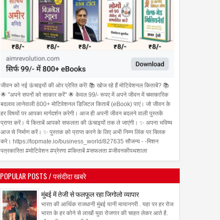
जीवन को नई ऊंचाइयों की ओर प्रेरित करें! 📚 खोज रहे हैं मोटिवेशनल किताबें? 📚
🌟 "अपने सपनों को साकार करें" 🌟 केवल 99/- रूपए में अपने जीवन में चमत्कारिक
बदलाव लानेवाली 800+ मोटिवेशनल डिजिटल किताबें (eBook) पाएं। जो जीवन के
हर विषयों पर आपका मार्गदर्शन करेगी। आज ही अपनी जीवन बदलने वाली पुस्तकें
प्राप्त करें। ये किताबें आपको सफलता की ऊंचाइयों तक ले जाएंगी। ✨ अपना भविष्य
आज से निर्माण करें। ✨ पुस्तक को प्राप्त करने के लिए अभी निम्न लिंक पर क्लिक
करे। https://topmate.io/business_world/827635 सौजन्य - -मिशन
पत्रकारिता #मोटिवेशन #प्रेरणा #किताबें #सफलता #जीवनकीपथशाला
06
Aug
Aug
2026
2026
POPULAR POSTS / पसंदीदा खबरे
े नया फीचर फोन Ace 3 Heera
boAt और Spotify Premium ने
मुंबई में तेजी से फलफूल रहा जिगोलो व्यापार
िया
बेहतर म्यूज़िक अनुभव देने के लिए की
भारत की आर्थिक राजधानी मुंबई यानी मायानगरी . यहा पर हर रोज
साझेदारी
भारत के हर कोने से लाखों युवा रोजगार की चाहत लेकर आते है.