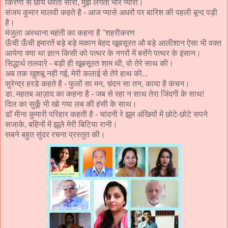
किरणों से छाये धरती सारी, मुझे लगती भोर प्यारी।
संजय कुमार मालवी कहते है - आज प्यासे अधरों पर बारिश की पहली बून्द पड़ी
है।
मंजुला अस्थाना महंती का कहना है "शहरीकरण
ऊँची ऊँची इमारतें बड़े बड़े मकान बेहद खूबसूरत औ बड़े आलीशान ऐसा भी वक्त
आयेगा क्या था ज्ञान किसी को पत्थर के नगरों में बसेंगे पत्थर के इंसान।
सिद्धार्थ तलवारे - बड़ी ही खूबसूरत शाम थी, वो तेरे साथ की।
अब तक खुशबू नही गई, मेरी कलाई से तेरे हाथ की...
सुरेन्द्र हरडे कहते है - फुलों सा मन, च़ंदन सा तन, काया है कंचन।
डा. महतब आज़ाद का कहना है - जब से रहा न साथ तेरा जिंदगी के साथ!
दिल का सुकूँ भी खो गया लब की हंसी के साथ।
डॉ मीना कुमारी परिहार कहती है - चांदनी रे झूम अंखियों में छोटे-छोटे सपने
सजाके, बहिनों में झूले मेरी बिटिया रानी।
सबने बहुत सुंदर रचना प्रस्तुत की।