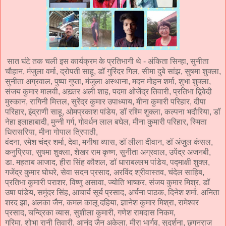
सात घंटे तक चली इस कार्यक्रम के प्रतिभागी थे - अंकिता सिन्हा, सुनीता
चौहान, मंजुला वर्मा, द्रोपती साहू, डॉ गुरिंदर गिल, सीमा दुबे सांझ, सुषमा शुक्ला,
सुनीता अग्रवाल, पुष्पा गुप्ता, मंजुला अस्थाना, मदन मोहन शर्मा, शुभा शुक्ला,
संजय कुमार मालवी, अख़्तर अली शाह, पदमा ओजेंद्र तिवारी, प्रतिभा द्विवेदी
मुस्कान, रागिनी मित्तल, सुरेंद्र कुमार उपाध्याय, मीना कुमारी परिहार, दीपा
परिहार, इंद्राणी साहू, ओमप्रकाश पांडेय, डॉ रश्मि शुक्ला, कल्पना भदौरिया, डॉ
नेहा इलाहाबादी, मुन्नी गर्ग, गोवर्धन लाल बघेल, मीना कुमारी परिहार, स्मिता
धिरासरिया, मीना गोपाल त्रिपाठी,
वंदना, रमेश चंद्र शर्मा, देवा, मनीषा व्यास, डॉ लीला दीवान, डॉ अंजुल कंसल,
कनुप्रिया, सुषमा शुक्ला, शेखर राम कृष्ण, सुनीता अग्रवाल, उपेंद्र अजनबी,
डा. महताब आजाद, हीरा सिंह कौशल, डॉ धाराबल्लभ पांडेय, पद्माक्षी शुक्ल,
गजेंद्र कुमार घोघरे, सेवा सदन प्रसाद, अरविंद श्रीवास्तव, चंदेल साहिब,
प्रतिभा कुमारी पराशर, विष्णु असावा, ज्योति भाष्कर, संजय कुमार मिश्र, डॉ
उषा पांडेय, समुंदर सिंह, आचार्य सूर्य प्रसाद, अर्चना पाठक, दिनेश शर्मा, अनिता
शरद झा, अलका जैन, कमल कालू दहिया, ज्ञानेश कुमार मिश्रा, रामेश्वर
प्रसाद, चन्द्रिका व्यास, सुशीला कुमारी, गणेश रामदास निकम,
गरिमा, शोभा रानी तिवारी, आनंद जैन अकेला, मीरा भार्गव, सुदर्शना, छगनराज