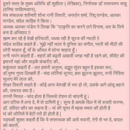
दूसरे सत्र के मुख्य अतिथि डॉ सुशीला ( लेखिका), निर्णायक डॉ रामस्वरुप साहू
(वरिष्ठ साहित्यकार),
मंच संचालक श्रीमती शोभा रानी तिवारी, जनार्दन शर्मा, रिशू पाण्डेय, अलका
पाण्डेय, चंदेल साहिब ने किया।
अध्यक्ष अलका पांडेय ने लिखा कि "प्रकृति का करने लगे विनाश, धरा के लिये
बना है अभिशाप !!
ख़त्म कर रहे है देखो हरियाली, धधक रही है सूरज की प्याली !!
चंदेल साहिब कहते हैं - 'मुझे नहीं भाता ये दुनिया का संगीत, प्यारी सी मीठी सी
लोरी चाहता हूँ, माँ के आँचल में सोना चाहता हूँ।
रानी नारंग कहती हैं - शहरों की बढ़ती आबादी जगह नहीं है रहने को, सीमेंट की
इमारतें यहां और सड़कें कंक्रीट की..
शकुंतला कहती हैं - धरा हमारी अनुपम, अद्भुत सुंदर बहुत है इसका रूप,
डॉ.पुष्पा गुप्ता लिखती हैं - चंदा लोरियां सुनाए, हवा झुलना झुलाए, रानी निंदिया
सुलाए मेरे लाल को,
शेखर तिवारी कहते है - कोई अगर बेरुखी से भरा हो तो, उसके आगे आंसू बहाने
की, जरूरत क्या है।
रागनी मित्तल - चांद होता है जिससे रोशन वो चांदनी हूं।
आग दरिया में लगा दे, मै वो दामिनी हूं। सुना है आपके दिल में भी बजती सरगम,
डॉ. दविंदर कौर का कहना है :- मां की चुनर में महक ममता की होती है
मां की लोरियों में बेटी परी ही होती है |
पद्माक्षी शुक्ल कहती हैं कि ये सप्तरथक की आये सवारी, रंगो से भर दे, बादल
की क्यारी,