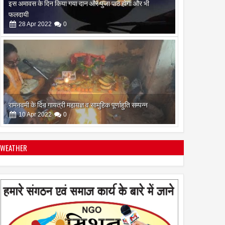
रामनवमी के दिन गायत्री महायज्ञ व सामुहिक पूर्णाहुति सम्पन्न
10
Apr
2022
0
सिद्ध कुंजिका स्तोत्र का पाठ ऐसे करें
12
Apr
2024
0
WEATHER
स्त्रियां गुरु क्यों नही बन सकती
28
Apr
2022
0