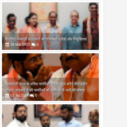
शिवसेना में मराठी कलाकारों का गरिमामय प्रवेश और नियुक्तियां
28
Mar
2025
0
मुख्यमंत्री राज्य के वरिष्ठ नागरिकों के लिए शुरू करेंगे तीर्थ दर्शन
योजना, वायकर ने की नागरिकों को अयोध्या ले जाने की घोषणा
01
Jul
2024
0