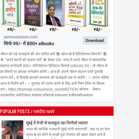
जीवन को नई ऊंचाइयों की ओर प्रेरित करें! 📚 खोज रहे हैं मोटिवेशनल किताबें? 📚
🌟 "अपने सपनों को साकार करें" 🌟 केवल 99/- रूपए में अपने जीवन में चमत्कारिक
बदलाव लानेवाली 800+ मोटिवेशनल डिजिटल किताबें (eBook) पाएं। जो जीवन के
हर विषयों पर आपका मार्गदर्शन करेगी। आज ही अपनी जीवन बदलने वाली पुस्तकें
प्राप्त करें। ये किताबें आपको सफलता की ऊंचाइयों तक ले जाएंगी। ✨ अपना भविष्य
आज से निर्माण करें। ✨ पुस्तक को प्राप्त करने के लिए अभी निम्न लिंक पर क्लिक
करे। https://topmate.io/business_world/827635 सौजन्य - -मिशन
पत्रकारिता #मोटिवेशन #प्रेरणा #किताबें #सफलता #जीवनकीपथशाला
POPULAR POSTS / पसंदीदा खबरे
मुंबई में तेजी से फलफूल रहा जिगोलो व्यापार
भारत की आर्थिक राजधानी मुंबई यानी मायानगरी . यहा पर हर रोज
भारत के हर कोने से लाखों युवा रोजगार की चाहत लेकर आते है.