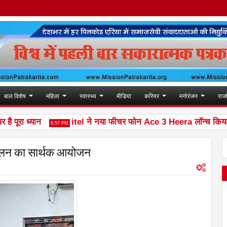
बाल विशेष
महिला
स्वास्थ्य
मीडिया
करियर
मनोरंजन
राज
रा ध्यान
itel ने नया फीचर फोन Ace 3 Heera लॉन्च किया
6:57 PM
10
्मेलन का सार्थक आयोजन