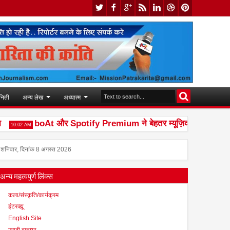
निती
अन्य लेख
अध्यात्म
boAt और Spotify Premium ने बेहतर म्यूज़िक अनुभव देने के लिए
:02 AM
शनिवार, दिनांक 8 अगस्त 2026
अन्य महत्वपुर्ण लिंक्स
कला/संस्कृति/कार्यक्रम
इंटरव्ह्यू
English Site
मराठी बातम्या