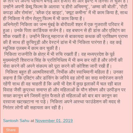
के तौर पर अपनी पहचान बनाई और हजारों शो और इवेन्ट में हिस्सा ले चुकी हैं।
उन्होंने अपनी डेब्यू फिल्म के अलावा ‘द हीरो अभिमन्यु’, ‘अम्मा की बोली’, ‘रोटी
कपड़ा और रोमांस’, ‘ब्लैक एंड व्हाइट’, ‘क्यूट कमीना’ में भी काम किया है, साथ
ही निकिता ने तीन तेलुगु फिल्म में भी काम किया है।
अभिनेत्री निकिता का जन्म मुंबई के बोरीवली शहर में एक गुजराती परिवार में
हुआ। उनके पिता कार्डियक सर्जन है। वह बचपन से ही डांस और एक्टिंग का
शौक रखती है। उन्होंने बिरजू महाराज से बाकायदा कथक की प्रशिक्षण प्राप्त
की है साथ ही कुचिपुड़ी और वेस्टर्न डांस में भी निकिता पारंगत है। वह कई
म्यूजिक एलबम में काम कर चुकी है।
निकिता राजनीति के क्षेत्र में भी रुचि रखती हैं। वह मध्यप्रदेश के पूर्व
मुख्यमंत्री शिवराज सिंह के प्रतिनिधित्व में भी कम कर रही है और लोगों की
सेवा करने की अपने संकल्प को पूरा करने की कोशिश जारी रखी हैं।
निकिता बहुत ही आत्मविश्वासी, निर्भीक और स्वाभिमानी महिला है। उनका
कहना है कि एक्टिंग और डांसिंग के जरिये वह लोगों का सदा मनोरंजन करते
रहेंगी साथ ही वह चाहती है कि अभी भी देश में कुछ इलाकों में चल रही बाल
विवाह जैसी कुप्रथा समाप्त हो और महिलाओं के यौन शोषण और उत्पीड़न पर
सख्त कानून बने जिसमें तुरंत फैसले हो महिलाओं को बार बार कानून का
दरवाजा खटखटाना ना पड़े। निकिता अपने आस्था फाउंडेशन की मदद से
निरंतर लोगों की सहायता कर रही है।
Santosh Sahu
at
November 01, 2019
Share