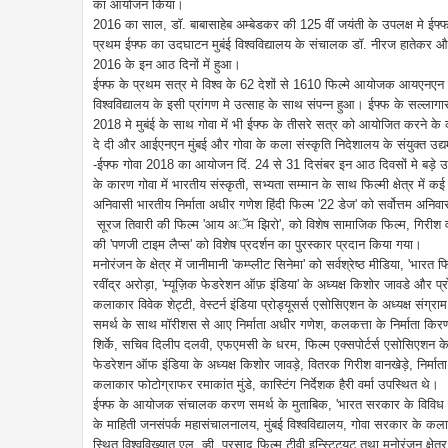
का आयोजन किया।
2016 का साल, डाॅ. बाबासाहेब अम्बेडकर की 125 वीं जयंती के उपलक्ष मे ईफ्फ म
प्रथम ईफ्फ का उदघाटन मुबंई विश्वविद्यालय के संचालक डाॅ. नीरज हातेकर औ
2016 के इन आठ दिनों में हुआ।
ईफ्फ के प्रथम सत्र मे विश्व के 62 देशों से 1610 फिल्मे आयोजक आयएनएन 
विश्वविद्यालय के इसी प्रांगण मे उत्साह के साथ संपन्न हुआ। ईफ्फ के सल्लागार 
2018 मे मुबंई के साथ गोवा में भी ईफ्फ के तीसरे सत्र को आयोजित करने के कर
दे दी और आईएनएन मुंबई और गोवा के कला संस्कृति निदेशालय के संयुक्त उद्
-ईफ्फ गोवा 2018 का आयोजन दिं. 24 से 31 दिसंबर इन आठ दिवसों मे बड़े 
के कारण गोवा में भारतीय संस्कृती, सभ्यता सम्मान के साथ फिल्मी क्षेत्र म
अनिवासी भारतीय निर्माता अधीर गणेश हिंदी फिल्म '22 डेज' को सर्वोत्तम अनिव
सूरज तिवारी की फिल्म 'आय अॅम झिरो', को विशेष सामाजिक फिल्म, गिरीश वान
की 'पणजी टाइम लैप्स' को विशेष प्रदर्शन का पुरस्कार प्रदान किया गया।
मनोरंजन के क्षेत्र में जानीमानी 'कम्प्लीट सिनेमा' को सर्वश्रेष्ठ मीडिया, 'भा
रवींद्र अरोड़ा, 'म्यूज़िक फेडरेशन ऑफ़ इंडिया' के अध्यक्ष किशोर जावडे और प
कलाकार विवेक शेट्टी, वेस्टर्न इंडिया प्रोड्यूसर्स एसोसिएशन के अध्यक्ष संग्
समर्थ के साथ मॉरीशस से आए निर्माता अधीर गणेश, कलकत्ता के निर्माता किरण बन
शिर्के, सचिव दिलीप दलवी, एफएमसी के धरम, फिल्म एक्सपोर्टर्स एसोसिएशन के स
फेडरेशन ऑफ इंडिया के अध्यक्ष किशोर जावड़े, वितरक गिरीश वानखेड़े, निर्मात
कलाकार फोटोग्राफर रमाकांत मुंडे, कास्टिंग निर्देशक हैरी वर्मा उपस्थित थे।
ईफ्फ के आयोजक संचालक करण समर्थ के मुताबिक, 'भारत सरकार के विविध विभ
के माहिती जनसंपर्क महासंचालनालय, मुंबई विश्वविद्यालय, गोवा सरकार के 
स्थित विश्वविख्यात एल. व्ही. प्रसाद फिल्म टीवी इन्स्टिट्युट तथा मनोरंजन क्