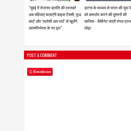
"गरीबों के सपनों को उड़ान देने वाले
महंगाई का नया धमाका: LPG सिलें
खान सर विवादों के घेरे में! लाखों छात्रों
महंगा, अब रसोई से होटल तक बढ़े
का सवाल—क्या एक शिक्षक की
खर्च
लोकप्रियता ही उसका अपराध बन
गई?" अनीता पांडेय / मुम्बई
POST A COMMENT
Emoticon