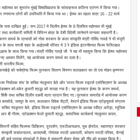
होत्सव का शुभारंभ मुंबई विश्वविद्यालय के सांताक्रूज कलिना प्रांगण में किया गया।
र गणमान्य लोगों की उपस्थिति में किया गया था। ईफ्फ का पहला सत्र 16 - 22 मार्च
के पास दाखिल हुई। सन 2017 मे व्दितीय ईफ्फ के 8 दिवसिय महोत्सव भी मुंबई
तथा कार्यकारी समिती मे विभिन्न क्षेत्र के देशी विदेशी जानेमाने मान्यवर सहभागी है।
ण समर्थ के प्रयासों को गोवा सरकार के कला संस्कृति मंत्री गोविंद गावडे ने भी मंजूरी
यम के साथ पणजी शहर के आईएमबी परिसर मे 3 रे इंडिया इंटरनॅशनल फिल्म फेस्टिव्हल
उल्हास के साथ किया गया।
मंत्री गोविंद गावड़े जी ने यह भी महसूस किया कि ईफ्फ महोत्सव
ें कई नए अवसर मिलेंगे, यह आयोजक करण समर्थ का दावा है।
ासी भारतीय फिल्म,
खेड़े को सर्वश्रेष्ठ फिल्म पुरस्कार वितरण विपणन सलाहकार का तो एस मोहन कृष्णनन
रत फिल्म निर्यातक संघ' के सचिव नंदकुमार बेले और 'भारत फिल्म राइटर्स एसोसिएशन' के अध्यक्ष
्रोडक्शन को-वर्कर कुमारी श्रद्धा को सराहा गया है। यह पुरस्कार ईफ्फ के करण समर्थ,
राम शिर्के तथा सचिव दिलीप दळवी व्दारा प्रदान किए गए।
पुरस्कार समारोह में आयोजक करण
सोडे, जयपुर के मान, कलाकार विवेक शेट्टी, वेस्टर्न इंडिया फिल्म प्रोड्यूसर्स संग्राम
चिव नंदकुमार बेले, इंडिया फिल्म राइटर्स एसोसिएशन के अध्यक्ष रवींद्र अरोड़ा, म्यूजिक
ा आर बी गौतम, प्रोडक्शन फेलो कुमारी श्रद्धा, सामाजिक कार्यकर्ता नंदकुमार कदम,
ागों सहित फिल्मस डिव्हिजन, दूरदर्शन, एफटीआयआय, युथ होस्टेल, महाराष्ट्र सरकार
कला संस्कृती सचांलनालय, आयएमबी, गोमंतक मराठी अकादमी, कोकण मराठी परिषद, चेन्नई
षेत्र की कई प्रमुख संस्थांओं ने ईफ्फ मे सहभागी होकर ईफ्फ की नींव को मजबूत किया है।