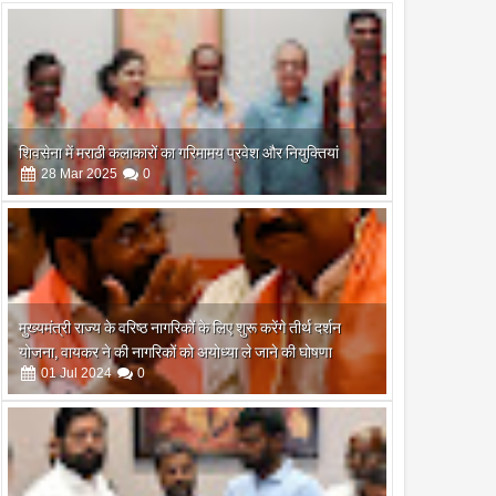
शिवसेना में मराठी कलाकारों का गरिमामय प्रवेश और नियुक्तियां
28
Mar
2025
0
मुख्यमंत्री राज्य के वरिष्ठ नागरिकों के लिए शुरू करेंगे तीर्थ दर्शन
योजना, वायकर ने की नागरिकों को अयोध्या ले जाने की घोषणा
01
Jul
2024
0