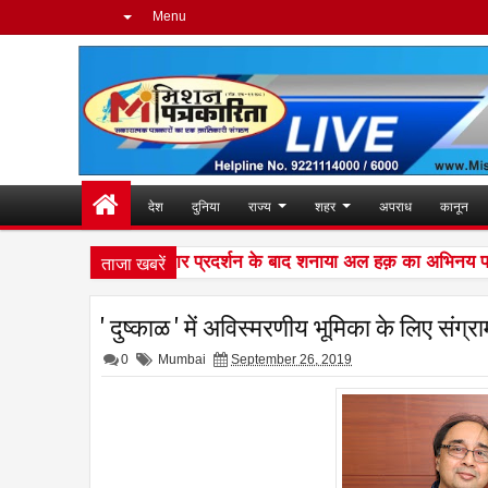
Menu
देश
दुनिया
राज्य
शहर
अपराध
कानून
ताजा खबरें
ंग की दुनिया में शानदार प्रदर्शन के बाद शनाया अल हक़ का अभिनय पर है पू
' दुष्काळ ' में अविस्मरणीय भूमिका के लिए संग्राम
0
Mumbai
September 26, 2019