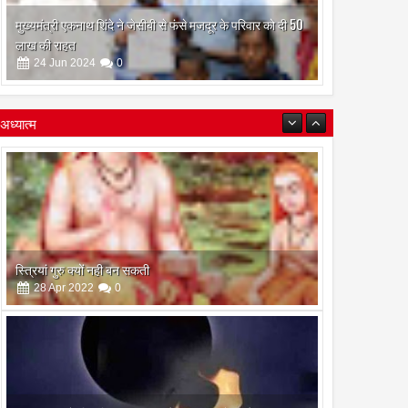
मुख्यमंत्री एकनाथ शिंदे ने जेसीबी से फंसे मजदूर के परिवार को दी 50
लाख की राहत
24
Jun
2024
0
अध्यात्म
इस अमावस के दिन किया गया दान और पुजा पाठ होगा और भी
फलदायी
28
Apr
2022
0