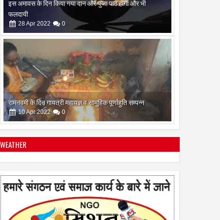
रामनवमी के दिन गायत्री महायज्ञ व सामुहिक पूर्णाहुति सम्पन्न
10
Apr
2022
0
सिद्ध कुंजिका स्तोत्र का पाठ ऐसे करें
12
Apr
2024
0
WEATHER
स्त्रियां गुरु क्यों नही बन सकती
28
Apr
2022
0