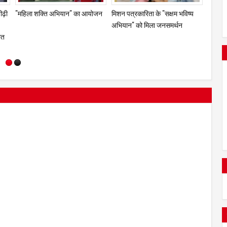
डर
"मुंबई में रोजगार क्रांति की दस्तक!
ड्रग्स के माध्यम से भारत की युवा पीढ़ी
"महिला
गा
अब महिलाएं चलाएंगी बाइक टैक्सी, फूड
को कमजोर करने की दुश्मनों की
कार्ट और 'स्वदेशी आर मार्ट' से खुलेंगे
साजिश - कैबिनेट मंत्री मंगल प्रभात
आत्मनिर्भरता के नए द्वार"
लोढ़ा