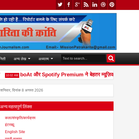
निती
अन्य लेख
अध्यात्म
boAt और Spotify Premium ने बेहतर म्यूज़िक अनुभव देने के लिए
:02 AM
शनिवार, दिनांक 8 अगस्त 2026
अन्य महत्वपुर्ण लिंक्स
कला/संस्कृति/कार्यक्रम
इंटरव्ह्यू
English Site
मराठी बातम्या