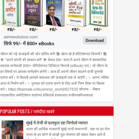
जीवन को नई ऊंचाइयों की ओर प्रेरित करें! 📚 खोज रहे हैं मोटिवेशनल किताबें? 📚
🌟 "अपने सपनों को साकार करें" 🌟 केवल 99/- रूपए में अपने जीवन में चमत्कारिक
बदलाव लानेवाली 800+ मोटिवेशनल डिजिटल किताबें (eBook) पाएं। जो जीवन के
हर विषयों पर आपका मार्गदर्शन करेगी। आज ही अपनी जीवन बदलने वाली पुस्तकें
प्राप्त करें। ये किताबें आपको सफलता की ऊंचाइयों तक ले जाएंगी। ✨ अपना भविष्य
आज से निर्माण करें। ✨ पुस्तक को प्राप्त करने के लिए अभी निम्न लिंक पर क्लिक
करे। https://topmate.io/business_world/827635 सौजन्य - -मिशन
पत्रकारिता #मोटिवेशन #प्रेरणा #किताबें #सफलता #जीवनकीपथशाला
POPULAR POSTS / पसंदीदा खबरे
मुंबई में तेजी से फलफूल रहा जिगोलो व्यापार
भारत की आर्थिक राजधानी मुंबई यानी मायानगरी . यहा पर हर रोज
भारत के हर कोने से लाखों युवा रोजगार की चाहत लेकर आते है.