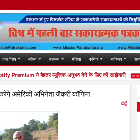
बाल विशेष
महिला
स्वास्थ्य
मीडिया
करियर
मनोरंजन
राज
emium ने बेहतर म्यूज़िक अनुभव देने के लिए की साझेदारी
श
10:30 PM
ेश करेंगे अमेरिकी अभिनेता जैकरी कॉफिन