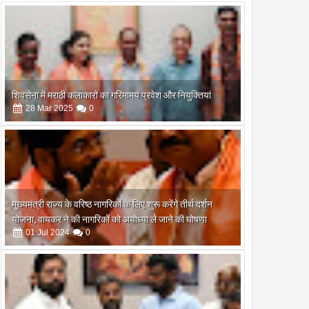
शिवसेना में मराठी कलाकारों का गरिमामय प्रवेश और नियुक्तियां
28
Mar
2025
0
मुख्यमंत्री राज्य के वरिष्ठ नागरिकों के लिए शुरू करेंगे तीर्थ दर्शन
योजना, वायकर ने की नागरिकों को अयोध्या ले जाने की घोषणा
01
Jul
2024
0