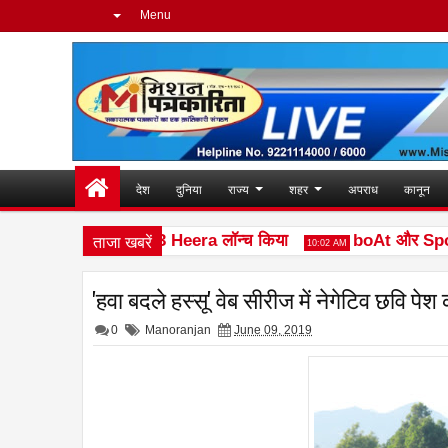
Menu
देश
दुनिया
राज्य
शहर
अपराध
कानून
ताजा खबरें
 नया फीचर फोन Ace 3 Heera लॉन्च किया
boAt और Spotify Pr
10:02 AM
'हवा बदले हस्सू' वेब सीरीज में नेगेटिव छवि प
0
Manoranjan
June 09, 2019