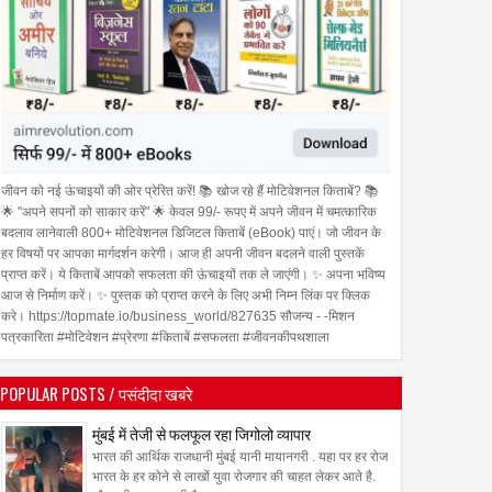
जीवन को नई ऊंचाइयों की ओर प्रेरित करें! 📚 खोज रहे हैं मोटिवेशनल किताबें? 📚
🌟 "अपने सपनों को साकार करें" 🌟 केवल 99/- रूपए में अपने जीवन में चमत्कारिक
बदलाव लानेवाली 800+ मोटिवेशनल डिजिटल किताबें (eBook) पाएं। जो जीवन के
हर विषयों पर आपका मार्गदर्शन करेगी। आज ही अपनी जीवन बदलने वाली पुस्तकें
प्राप्त करें। ये किताबें आपको सफलता की ऊंचाइयों तक ले जाएंगी। ✨ अपना भविष्य
आज से निर्माण करें। ✨ पुस्तक को प्राप्त करने के लिए अभी निम्न लिंक पर क्लिक
करे। https://topmate.io/business_world/827635 सौजन्य - -मिशन
पत्रकारिता #मोटिवेशन #प्रेरणा #किताबें #सफलता #जीवनकीपथशाला
POPULAR POSTS / पसंदीदा खबरे
16
Nov
Oct
2023
2023
मुंबई में तेजी से फलफूल रहा जिगोलो व्यापार
भारत की आर्थिक राजधानी मुंबई यानी मायानगरी . यहा पर हर रोज
सेलेब्रिटी एंकर व ऎक्ट्रेस सिमरन
भारत के हर कोने से लाखों युवा रोजगार की चाहत लेकर आते है.
आहूजा और प्रेम भारतीय का म्युज़िक