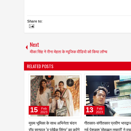
Share to:
Next
मीका सिंह ने रीना मेहता के म्यूजिक वीडियो को किया लॉन्च
RELATED POSTS
14
20
Oct
Feb
2023
2023
संजय मिश्रा द्वारा म्युज़िक वीडियो '
दिलशाद एस. खान को दादासाहेब
मौला ' हुआ लॉन्च,
फाल्के इंडियन टेलीविजन अवार्ड्स