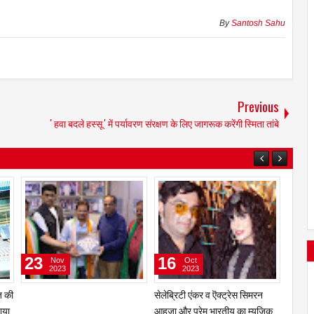
By
Santosh Sahu
Previous
' हवा बदले हस्सू ' में पर्यावरण संरक्षण के लिए जागरूक करेंगी स्मिता तांबे
15
13
23
Feb
Feb
2023
2023
मुख्य भूमिका के साथ अभिनेता चंदन
गीतकार-संगीतकार प्रवीण भारद्बाज की
रॉय सान्‍याल ‘द प्‍लेबैक सिंगर’ का करेंगे
नई पेशकश 'मोहब्बत तुम्हारी' ने मचाया