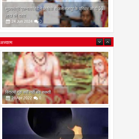
मुख्यमंत्री एकनाथ शिंदे ने जेसीबी से फंसे मजदूर के परिवार को दी 50
लाख की राहत
24
Jun
2024
0
अध्यात्म
इस अमावस के दिन किया गया दान और पुजा पाठ होगा और भी
फलदायी
28
Apr
2022
0