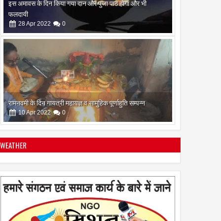
रामनवमी के दिन गायत्री महायज्ञ व सामुहिक पूर्णाहुति सम्पन्न
10
Apr
2022
0
सिद्ध कुंजिका स्तोत्र का पाठ ऐसे करें
12
Apr
2024
0
WEATHER
स्त्रियां गुरु क्यों नही बन सकती
28
Apr
2022
0