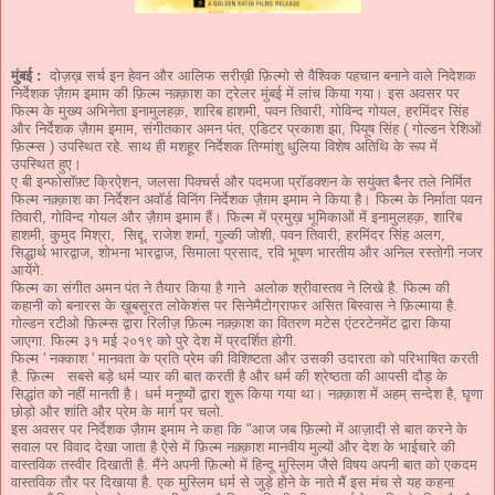
मुंबई :
दोज़ख़ सर्च इन हेवन और आलिफ सरीख़ी फ़िल्मो से वैश्विक पहचान बनाने वाले निदेशक
निर्देशक ज़ैग़म इमाम की फ़िल्म नक़्क़ाश का ट्रेलर मुंबई में लांच किया गया। इस अवसर पर
फिल्म के मुख्य अभिनेता इनामुलहक़, शारिब हाशमी, पवन तिवारी, गोविन्द गोयल, हरमिंदर सिंह
और निर्देशक ज़ैग़म इमाम, संगीतकार अमन पंत, एडिटर प्रकाश झा, पियूष सिंह ( गोल्डन रेशिओं
फ़िल्म्स ) उपस्थित रहे. साथ ही मशहूर निर्देशक तिग्मांशु धुलिया विशेष अतिथि के रूप में
उपस्थित हुए।
ए बी इन्फोसॉफ़्ट क्रिऐशन, जलसा पिक्चर्स और पदमजा प्रॉडक्शन के सयुंक्त बैनर तले निर्मित
फिल्म नक़्क़ाश का निर्देशन अवॉर्ड विनिंग निर्देशक ज़ैग़म इमाम ने किया है। फिल्म के निर्माता पवन
तिवारी, गोविन्द गोयल और ज़ैग़म इमाम हैं। फिल्म में प्रमुख़ भूमिकाओं में इनामुलहक़, शारिब
हाशमी, कुमुद मिश्रा, सिद्दू, राजेश शर्मा, गुल्की जोशी, पवन तिवारी, हरमिंदर सिंह अलग,
सिद्धार्थ भारद्वाज, शोभना भारद्वाज, सिमाला प्रसाद, रवि भूषण भारतीय और अनिल रस्तोगी नजर
आयेंगे.
फिल्म का संगीत अमन पंत ने तैयार किया है गाने अलोक श्रीवास्तव ने लिखे है. फिल्म की
कहानी को बनारस के ख़ूबसूरत लोकेशंस पर सिनेमैटोग्राफर असित बिस्वास ने फ़िल्माया है.
गोल्डन रटीओ फ़िल्म्स द्वारा रिलीज़ फ़िल्म नक़्क़ाश का वितरण मटेस एंटरटेनमेंट द्वारा किया
जाएगा. फिल्म ३१ मई २०१९ को पुरे देश में प्रदर्शित होगी.
फिल्म ' नक्काश ' मानवता के प्रति प्रेम की विशिष्टता और उसकी उदारता को परिभाषित करती
है. फ़िल्म सबसे बड़े धर्म प्यार की बात करती है और धर्म की श्रेष्ठता की आपसी दौड़ के
सिद्धांत को नहीं मानती है। धर्म मनुष्यों द्वारा शुरू किया गया था। नक़्क़ाश में अहम् सन्देश है, घृणा
छोड़ो और शांति और प्रेम के मार्ग पर चलो.
इस अवसर पर निर्देशक ज़ैग़म इमाम ने कहा कि "आज जब फ़िल्मो में आज़ादी से बात करने के
सवाल पर विवाद देखा जाता है ऐसे में फ़िल्म नक़्क़ाश मानवीय मुल्यों और देश के भाईचारे की
वास्तविक तस्वीर दिखाती है. मैंने अपनी फ़िल्मो में हिन्दू मुस्लिम जैसे विषय अपनी बात को एकदम
वास्तविक तौर पर दिखाया है. एक मुस्लिम धर्म से जुड़े होने के नाते मैं इस मंच से यह कहना