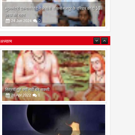
मुख्यमंत्री एकनाथ शिंदे ने जेसीबी से फंसे मजदूर के परिवार को दी 50
लाख की राहत
24
Jun
2024
0
अध्यात्म
इस अमावस के दिन किया गया दान और पुजा पाठ होगा और भी
फलदायी
28
Apr
2022
0