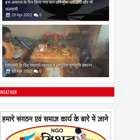
रामनवमी के दिन गायत्री महायज्ञ व सामुहिक पूर्णाहुति सम्पन्न
10
Apr
2022
0
सिद्ध कुंजिका स्तोत्र का पाठ ऐसे करें
12
Apr
2024
0
WEATHER
स्त्रियां गुरु क्यों नही बन सकती
28
Apr
2022
0