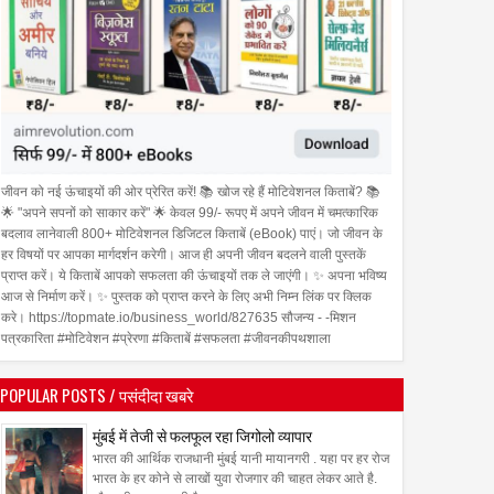
जीवन को नई ऊंचाइयों की ओर प्रेरित करें! 📚 खोज रहे हैं मोटिवेशनल किताबें? 📚
🌟 "अपने सपनों को साकार करें" 🌟 केवल 99/- रूपए में अपने जीवन में चमत्कारिक
बदलाव लानेवाली 800+ मोटिवेशनल डिजिटल किताबें (eBook) पाएं। जो जीवन के
हर विषयों पर आपका मार्गदर्शन करेगी। आज ही अपनी जीवन बदलने वाली पुस्तकें
प्राप्त करें। ये किताबें आपको सफलता की ऊंचाइयों तक ले जाएंगी। ✨ अपना भविष्य
आज से निर्माण करें। ✨ पुस्तक को प्राप्त करने के लिए अभी निम्न लिंक पर क्लिक
करे। https://topmate.io/business_world/827635 सौजन्य - -मिशन
पत्रकारिता #मोटिवेशन #प्रेरणा #किताबें #सफलता #जीवनकीपथशाला
07
Aug
Aug
2026
2026
POPULAR POSTS / पसंदीदा खबरे
n Patrakarita Epaper - 08
मॉडलिंग की दुनिया में शानदार प्रदर्शन
मुंबई में तेजी से फलफूल रहा जिगोलो व्यापार
 to 14 August 2026
के बाद शनाया अल हक़ का अभिनय पर
है पूरा ध्यान
भारत की आर्थिक राजधानी मुंबई यानी मायानगरी . यहा पर हर रोज
भारत के हर कोने से लाखों युवा रोजगार की चाहत लेकर आते है.