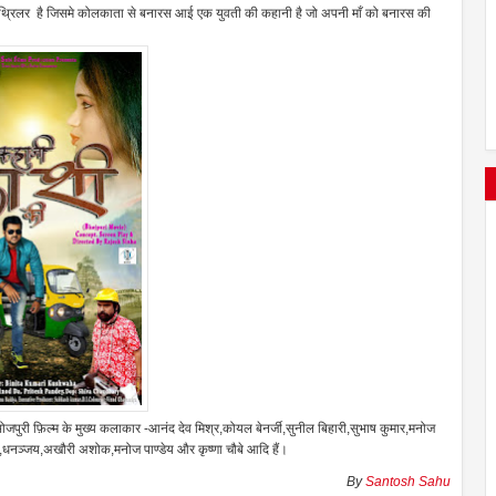
्स थ्रिलर है जिसमे कोलकाता से बनारस आई एक युवती की कहानी है जो अपनी माँ को बनारस की
ोजपुरी फ़िल्म के मुख्य कलाकार -आनंद देव मिश्र,कोयल बेनर्जी,सुनील बिहारी,सुभाष कुमार,मनोज
व,धनञ्जय,अखौरी अशोक,मनोज पाण्डेय और कृष्णा चौबे आदि हैं।
By
Santosh Sahu