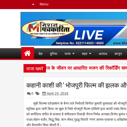
Menu
देश
दुनिया
राज्य
शहर
अपराध
कानून
ताजा खबरें
ामी अवधेशानंद जी महाराज के जीवन पर आधारित भजन की रिकॉर्डिंग सम्पन्न
कहानी काशी की ' भोजपुरी फिल्म की झलक औ
0
April 24, 2018
सुबी फिल्म्स प्रोडक्शन के बैनर तले निर्मात्री बिनीता कुमारी कुशवाहा की भोजपुरी
म्यूजिक द्वारा जारी किया जा चूका है जिसे भोजपुरी फिल्म प्रेमियों द्वारा काफी पसंद
को कर्णप्रिय संगीत से सजाया है संगीतकार तिकड़ी नीरज निर्मल अगस्त्य,विनोद कुमार दास
राउत,मोहन राठौर, सिद्धू सिंह, शान सैयद,गुड्डू तिवारी 'गगन',सत्यम प्रकाश व् अखिलेश व
और कैमरामैन शिवा चौधरी हैं।