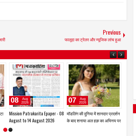
Previous
जारी
फालूदा का ट्रेलर और म्यूजिक लांच हुआ
08
08
08
Aug
Aug
2026
2026
स्वामी अवधेशानंद जी महाराज के
रामायणी सम्मान के लिए अनूप जलोटा
Missio
 की
जीवन पर आधारित भजन की रिकॉर्डिंग
के साथ प्रेम प्रकाश दुबे सहित 28
August
सम्पन्न
विभूतियों का चयन