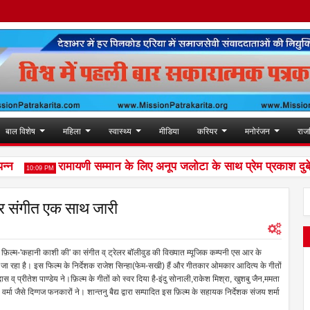
बाल विशेष
महिला
स्वास्थ्य
मीडिया
करियर
मनोरंजन
राज
रामायणी सम्मान के लिए अनूप जलोटा के साथ प्रेम प्रकाश दुबे सह
10:09 PM
र संगीत एक साथ जारी
 फ़िल्म-'कहानी काशी की' का संगीत व् ट्रेलर बॉलीवुड की विख्यात म्यूजिक कम्पनी एस आर के
 किया जा रहा है। इस फिल्म के निर्देशक राजेश सिन्हा(फेम-सखी) हैं और गीतकार ओमकार आदित्य के गीतों
 व् प्रीतेश पाण्डेय ने।फ़िल्म के गीतों को स्वर दिया है-इंदु सोनाली,राकेश मिश्रा, खुशबु जैन,ममता
र्मा जैसे दिग्गज फनकारों ने। शान्तनु बैद्य द्वारा सम्पादित इस फ़िल्म के सहायक निर्देशक संजय शर्मा