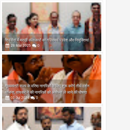
शिवसेना में मराठी कलाकारों का गरिमामय प्रवेश और नियुक्तियां
28
Mar
2025
0
मुख्यमंत्री राज्य के वरिष्ठ नागरिकों के लिए शुरू करेंगे तीर्थ दर्शन
योजना, वायकर ने की नागरिकों को अयोध्या ले जाने की घोषणा
01
Jul
2024
0