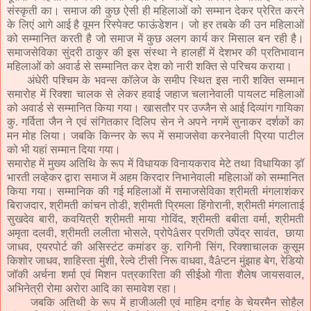
संस्कृती का। समाज की कुछ ऐसी ही महिलाओं को सम्मान देकर प्रेरित करने
के लिएं आगे आई है वूमन रिस्पेक्ट फाऊंडेशन। जो हर तबके की उन महिलाओं
को सम्मानित करती है जो समाज में कुछ अलग कार्य कर मिसाल बन रही है।
समाजसेविका सुंदरी ठाकुर की इस संस्था ने हालहीं में देशभर की प्रतिभावान
महिलाओं को अवार्ड से सम्मानित कर देश को नारी शक्ति से परिचय कराया।
अंधेरी पश्चिम के भवन्स कॉलेज के समीप स्थित इस नारी शक्ति सम्मान
समारोह में रिक्शा चालक से लेकर हवाई जहाज चलानेवाली पायलट महिलाओं
को अवार्ड से सम्मानित किया गया। खासतौर पर उज्जैन से आई दिव्यांग गायिका
कु. गर्विता जैन ने एवं संगितकार दिलिप सेन ने अपने नगमें सुनाकर दर्शकों का
मन मोह लिया। जबकि किन्नर के रूप में समाजसेवा करनेवाली प्रिया पाटील
को भी यहां सम्मान दिया गया।
समारोह में मुख्य अतिथि के रूप में विधायक विनायकराव मेटे तथा विधायिका ड़ॉ
भारती लव्हेकर द्वारा समाज में अहम किरदार निभानेवाली महिलाओं को सम्मानित
किया गया। सम्मानिक की गई महिलाओं में समाजसेविका श्रीमती मंगलाशंकर
बिराजदार, श्रीमती कांचन तोडी, श्रीमती प्रिमला हिंगोरानी, श्रीमती मंगलाताई
सुखदेव बारी, कवयित्री श्रीमती माया गोविंद, श्रीमती बबीता वर्मा, श्रीमती
अमृता दलवी, श्रीमती ललीता भोसले, प्रोपेâसर प्रणिती उपेंद्र सावंत, छाया
जाधव, एयरपोर्ट की असिस्टंट कमांडर कु. रागिनी सिंग, रिक्शाचालक कुसूम
किशोर जाधव, शाहिस्ता मुंशी, रेल्वे टीसी निरू वाधवा, वैâप्टन मुंझाह बेग, रेडियो
जॉकी अर्चना शर्मा एवं मिशन पत्रकारिता की सीईओ गीता शैलेष जायसवाल,
अभिनेत्री रोमा अरोरा आदि का समावेश रहा।
जबकि अतिथी के रूप में हाजीअली एवं माहिम दर्गाह के चेयरमैन सोहैल