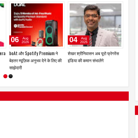
07
06
06
Aug
Aug
2026
2026
' से
मॉडलिंग की दुनिया में शानदार प्रदर्शन
itel ने नया फीचर फोन Ace 3 Heera
boAt औ
ाज़'
के बाद शनाया अल हक़ का अभिनय पर
लॉन्च किया
बेहतर म
है पूरा ध्यान
साझेदार