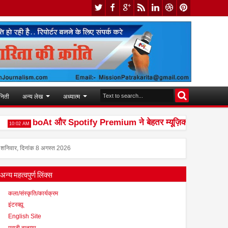
निती
अन्य लेख
अध्यात्म
boAt और Spotify Premium ने बेहतर म्यूज़िक अनुभव देने के लि
:02 AM
शनिवार, दिनांक 8 अगस्त 2026
अन्य महत्वपुर्ण लिंक्स
कला/संस्कृति/कार्यक्रम
इंटरव्ह्यू
English Site
मराठी बातम्या