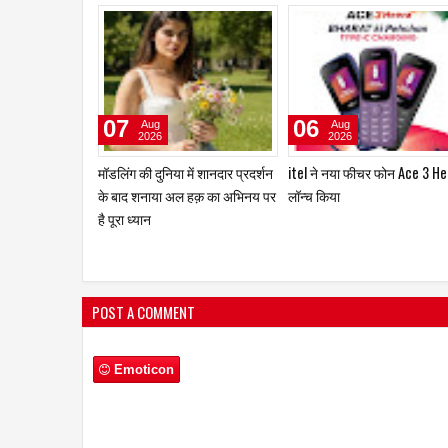
04
04
Aug
Aug
2026
2026
ताइवान एक्सीलेंस ने ऑटोमेशन एक्सपो
मानद डॉक्टरेट और 'अशोका अवॉर्ड
2026 में स्मार्ट मैन्युफैक्चरिंग के भविष्य
सम्मानित डॉ. मृणाल देशराज 'इश्कब
के लिए एआई-आधारित एडैप्टिव
टीम को मानती है अपना परिवार
सॉल्यूशंस पेश किया
POST A COMMENT
Emoticon