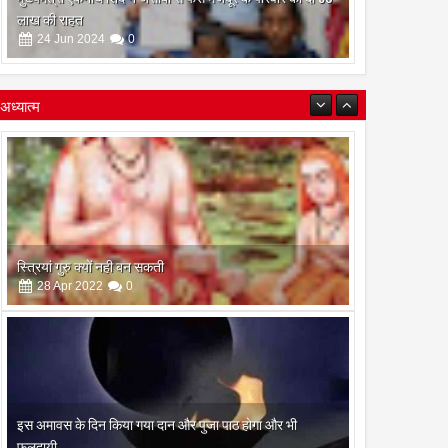
लाख की राहत
24
Jun
2024
0
अध्यात्म
इस अमावस के दिन किया गया दान और पुजा पाठ होगा और भी
फलदायी
28
Apr
2022
0
रामनवमी के दिन गायत्री महायज्ञ व सामुहिक पूर्णाहुति सम्पन्न