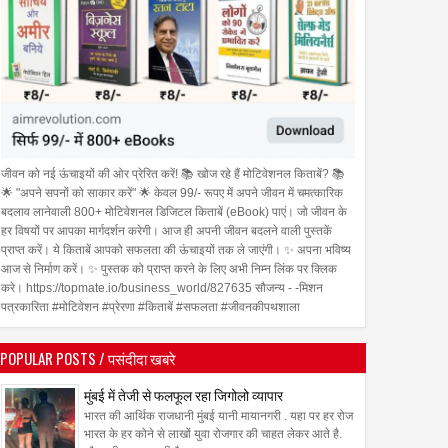
04
Aug
Aug
2026
2026
र Spotify Premium ने
शेखर श्रीनिवासन अब यूरो फ्रेगरेंस
जीवन को नई ऊंचाइयों की ओर प्रेरित करें! 📚 खोज रहे हैं मोटिवेशनल किताबें? 📚
्यूज़िक अनुभव देने के लिए की
इंडिया की कमान संभालेंगे
🌟 "अपने सपनों को साकार करें" 🌟 केवल 99/- रूपए में अपने जीवन में चमत्कारिक
बदलाव लानेवाली 800+ मोटिवेशनल डिजिटल किताबें (eBook) पाएं। जो जीवन के
ी
हर विषयों पर आपका मार्गदर्शन करेगी। आज ही अपनी जीवन बदलने वाली पुस्तकें
प्राप्त करें। ये किताबें आपको सफलता की ऊंचाइयों तक ले जाएंगी। ✨ अपना भविष्य
आज से निर्माण करें। ✨ पुस्तक को प्राप्त करने के लिए अभी निम्न लिंक पर क्लिक
करे। https://topmate.io/business_world/827635 सौजन्य - -मिशन
पत्रकारिता #मोटिवेशन #प्रेरणा #किताबें #सफलता #जीवनकीपथशाला
POPULAR POSTS / पसंदीदा खबरे
मुंबई में तेजी से फलफूल रहा जिगोलो व्यापार
भारत की आर्थिक राजधानी मुंबई यानी मायानगरी . यहा पर हर रोज
भारत के हर कोने से लाखों युवा रोजगार की चाहत लेकर आते है.