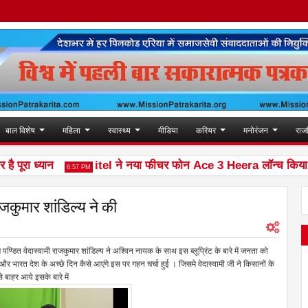
बाल विशेष
महिला
स्वास्थ्य
मीडिया
करियर
मनोरंजन
राज
रा ध्यान
itel ने नया फीचर फोन Ace 3 Heera लॉन्च किया
6:57 PM
10
राजकुमार शांडिल्य ने की
क्ष पण्डित वेदास्वामी राजकुमार शांडिल्य ने अश्विन नायक के साथ इस ब्लूप्रिंट के बारे में जनता को
ग और भारत देश के अच्छे दिन कैसे आएंगे इस पर गहन चर्चा हुई । जिसमे वेदास्वामी जी ने किसानों के
े बाहर आये इसके बारे में