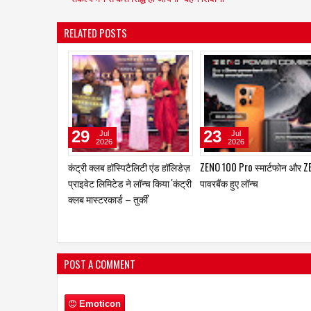
RELATED POSTS
06
06
Aug
Aug
2026
2026
itel ने नया फीचर फोन Ace 3 Heera
boAt और Spotify Premium ने
लॉन्च किया
बेहतर म्यूज़िक अनुभव देने के लिए
साझेदारी
POST A COMMENT