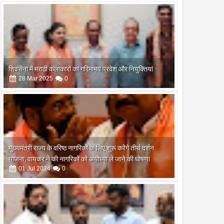
शिवसेना में मराठी कलाकारों का गरिमामय प्रवेश और नियुक्तियां
28
Mar
2025
0
मुख्यमंत्री राज्य के वरिष्ठ नागरिकों के लिए शुरू करेंगे तीर्थ दर्शन
योजना, वायकर ने की नागरिकों को अयोध्या ले जाने की घोषणा
01
Jul
2024
0