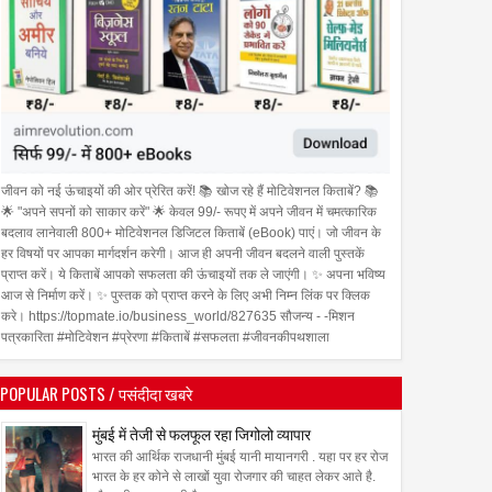
जीवन को नई ऊंचाइयों की ओर प्रेरित करें! 📚 खोज रहे हैं मोटिवेशनल किताबें? 📚
🌟 "अपने सपनों को साकार करें" 🌟 केवल 99/- रूपए में अपने जीवन में चमत्कारिक
बदलाव लानेवाली 800+ मोटिवेशनल डिजिटल किताबें (eBook) पाएं। जो जीवन के
हर विषयों पर आपका मार्गदर्शन करेगी। आज ही अपनी जीवन बदलने वाली पुस्तकें
प्राप्त करें। ये किताबें आपको सफलता की ऊंचाइयों तक ले जाएंगी। ✨ अपना भविष्य
आज से निर्माण करें। ✨ पुस्तक को प्राप्त करने के लिए अभी निम्न लिंक पर क्लिक
करे। https://topmate.io/business_world/827635 सौजन्य - -मिशन
पत्रकारिता #मोटिवेशन #प्रेरणा #किताबें #सफलता #जीवनकीपथशाला
POPULAR POSTS / पसंदीदा खबरे
मुंबई में तेजी से फलफूल रहा जिगोलो व्यापार
भारत की आर्थिक राजधानी मुंबई यानी मायानगरी . यहा पर हर रोज
भारत के हर कोने से लाखों युवा रोजगार की चाहत लेकर आते है.