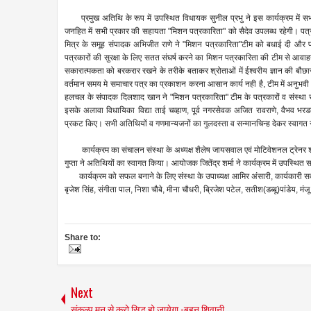
प्रमुख अतिथि के रूप में उपस्थित विधायक सुनील प्रभु ने इस कार्यक्रम में स
जनहित में सभी प्रकार की सहायता "मिशन पत्रकारिता" को सैदेव उपलब्ध रहेगी। पत्रका
मित्र के समूह संपादक अभिजीत राणे ने "मिशन पत्रकारिता"टीम को बधाई दी और पत
पत्रकारों की सुरक्षा के लिए सतत संघर्ष करने का मिशन पत्रकारिता की टीम से आवाहन कि
सकारात्मकता को बरकरार रखने के तरीके बताकर श्रोताओं में ईश्वरीय ज्ञान की बौछ
वर्तमान समय मे समाचार पत्र का प्रकाशन करना आसान कार्य नही है, टीम में अनुभवी पत
हलचल के संपादक दिलशाद खान ने "मिशन पत्रकारिता" टीम के पत्रकारों व संस्था स
इसके अलावा विधायिका विद्या ताई चव्हाण, पूर्व नगरसेवक अजित रावराणे, वैभव भरड
प्रकट किए। सभी अतिथियों व गणमान्यजनों का गुलदस्ता व सन्मानचिन्ह देकर स्वागत
कार्यक्रम का संचालन संस्था के अध्यक्ष शैलेष जायसवाल एवं मोटिवेशनल ट्रेनर श्
गुप्ता ने अतिथियों का स्वागत किया। आयोजक जितेंद्र शर्मा ने कार्यक्रम में उपस्थित
कार्यक्रम को सफल बनाने के लिए संस्था के उपाध्यक्ष आमिर अंसारी, कार्यकारी सदस्
बृजेश सिंह, संगीता पाल, निशा चौबे, मीना चौधरी, ब्रिजेश पटेल, सतीश(डब्बू)पांडेय,
Share to:
Next
संकल्प मन से करो सिद्ध हो जायेगा -बहन शिवानी