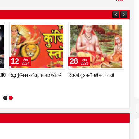
04
04
29
Aug
Aug
2026
2026
शेखर श्रीनिवासन अब यूरो फ्रेगरेंस
ताइवान एक्सीलेंस ने ऑटोमेशन एक्सपो
कंट्री 
 की
इंडिया की कमान संभालेंगे
2026 में स्मार्ट मैन्युफैक्चरिंग के भविष्य
प्राइवेट
के लिए एआई-आधारित एडैप्टिव
क्लब मास
सॉल्यूशंस पेश किया