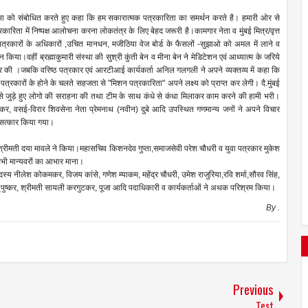
भा को संबोधित करते हुए कहा कि हम सकारात्मक पत्रकारिता का समर्थन करते है। हमारी ओर से
रिता में निष्पक्ष आलोचना करना लोकतंत्र के लिए बेहद जरूरी है।कामगार नेता व मुंबई मित्र/वृत्त
्रकारों के अधिकारों ,उचित मानधन, मजीठिया वेज बोर्ड के फैसलों -सुझाओ को अमल में लाने व
या।वहीं ब्रह्माकुमारी संस्था की सुश्री कुंती बेन व मीना बेन ने मेडिटेशन एवं आध्यात्म के जरिये
ार की ।जबकि वरिष्ठ पत्रकार एवं आरटीआई कार्यकर्ता अनिल गलगली ने अपने व्यक्तव्य में कहा कि
्रकारों के होने के चलते सहजता से "मिशन पत्रकारिता" अपने लक्ष्य को प्राप्त कर लेगी। दै.मुंबई
े जुड़े हुए लोगो की सराहना की तथा टीम के साथ कंधे से कंधा मिलाकर काम करने की हामी भरी।
कर, वसई-विरार शिवसेना नेता प्रेमनाथ (नवीन) दुबे आदि उपस्थित गणमान्य जनों ने अपने विचार
 सत्कार किया गया।
रीमती दया मावले ने किया।महासचिव किशनदेव गुप्ता,समाजसेवी परेश चौधरी व युवा पत्रकार मुकेश
 सभी मान्यवरों का आभार माना।
य नीलेश कोकमकर, विजय कांसे, गणेश म्याकम, महेंद्र चौधरी, उमेश राजुरिया,रवि शर्मा,सौरव सिंह,
 मंजू पुष्कर, श्रीमती सायली करगुटकर, पूजा आदि पदाधिकारी व कार्यकर्ताओं ने अथक परिश्रम किया।
By
.
Previous
Test