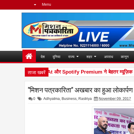
Menu
देश
दुनिया
राज्य
शहर
अपराध
कानून
ताजा खबरें
च किया
boAt और Spotify Premium ने बेहतर म्यूज़िक अनुभव 
10:02 AM
"मिशन पत्रकारिता" अखबार का हुआ लोकार्पण
0
Adhyatma
,
Business
,
Rastriya
November 09, 2017