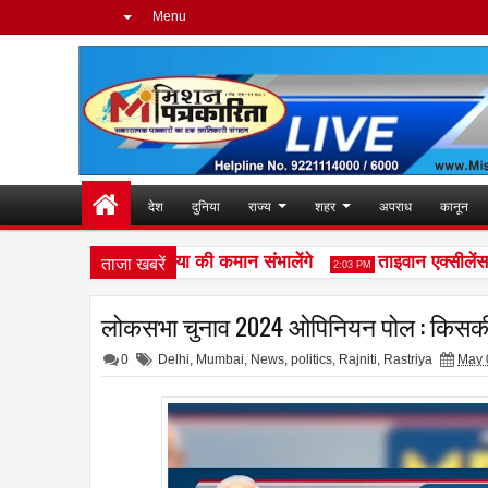
Menu
देश
दुनिया
राज्य
शहर
अपराध
कानून
ताजा खबरें
ब यूरो फ्रेगरेंस इंडिया की कमान संभालेंगे
ताइवान एक्सीलेंस ने ऑट
2:03 PM
लोकसभा चुनाव 2024 ओपिनियन पोल : किसकी 
0
Delhi
,
Mumbai
,
News
,
politics
,
Rajniti
,
Rastriya
May 