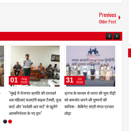
Previous
Older Post
23
21
20
May
May
2026
2026
़ को
बेघर, बीमार, दिव्यांग और बिस्तर पर
पल्लवी गुर्जर ‘बेस्ट डेब्यू प्रोड्यूसर’
मीरा रो
डर
पड़े वृद्धों का सहारा बनेगा सदभावना
पुरस्कार से सम्मानित
कब्जे क
मिल
वृद्धाश्रम
शिकायत