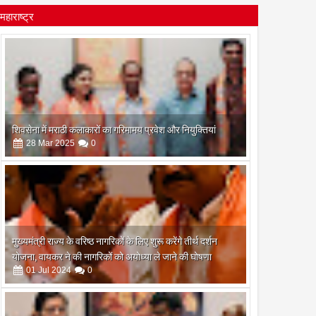
महाराष्ट्र
शिवसेना में मराठी कलाकारों का गरिमामय प्रवेश और नियुक्तियां
28
Mar
2025
0
मुख्यमंत्री राज्य के वरिष्ठ नागरिकों के लिए शुरू करेंगे तीर्थ दर्शन
योजना, वायकर ने की नागरिकों को अयोध्या ले जाने की घोषणा
01
Jul
2024
0