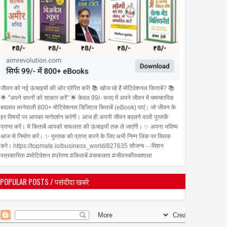
जीवन को नई ऊंचाइयों की ओर प्रेरित करें! 📚 खोज रहे हैं मोटिवेशनल किताबें? 📚
🌟 "अपने सपनों को साकार करें" 🌟 केवल 99/- रूपए में अपने जीवन में चमत्कारिक
बदलाव लानेवाली 800+ मोटिवेशनल डिजिटल किताबें (eBook) पाएं। जो जीवन के
हर विषयों पर आपका मार्गदर्शन करेगी। आज ही अपनी जीवन बदलने वाली पुस्तकें
प्राप्त करें। ये किताबें आपको सफलता की ऊंचाइयों तक ले जाएंगी। ✨ अपना भविष्य
आज से निर्माण करें। ✨ पुस्तक को प्राप्त करने के लिए अभी निम्न लिंक पर क्लिक
करे। https://topmate.io/business_world/827635 सौजन्य - -मिशन
पत्रकारिता #मोटिवेशन #प्रेरणा #किताबें #सफलता #जीवनकीपथशाला
POPULAR POSTS / पसंदीदा खबरे