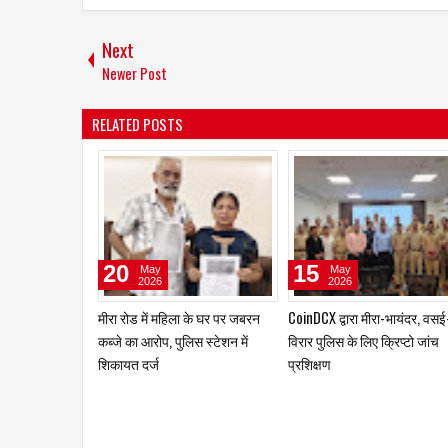
Next
Newer Post
RELATED POSTS
06
24
Jul
Jun
2026
2026
वैश्विक मंच पर देश का मान बढ़ाने पर
फोर्ब्स इंडिया से सीए डॉ. महेश गौड
गर्व की अनुभूति होती है - स्वप्नाली वाणी
मिला पहचान, टॉप 10 विजनरी ली
और आइकॉन ऑफ इनोवेशन में शा