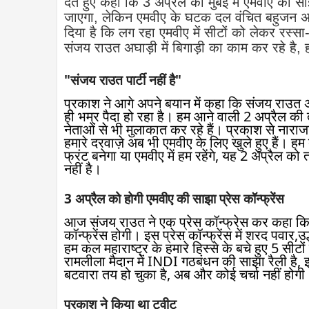
देते हुए कहा कि 3 अप्रैल को मुंबई में एमवीए की स
जाएगा, लेकिन एमवीए के घटक दल वंचित बहुजन अघाड
दिया है कि लग रहा एमवीए में सीटों को लेकर रस्
संजय राउत अघाड़ी में बिगाड़ी का काम कर रहे है, 
"संजय राउत पार्टी नहीं है"
प्रकाश ने आगे अपने बयान में कहा कि संजय राउत अके
ही भम्र पैदा हो रहा है। हम आने वाली 2 अप्रैल की
नेताओं से भी मुलाकात कर रहे हैं। प्रकाश से नाराजगी 
हमारे दरवाज़े अब भी एमवीए के लिए खुले हुए हैं। हम
फ्रंट बनेगा या एमवीए में हम रहेंगे, यह 2 अप्रैल को त
नहीं है।
3 अप्रैल को होगी एमवीए की साझा प्रेस कॉन्फ्रेंस
आज संजय राउत ने एक प्रेस कॉन्फ्रेस कर कहा कि 3
कॉन्फ्रेंस होगी। इस प्रेस कॉन्फ्रेंस में शरद पवार
हम कल महाराष्ट्र के हमारे हिस्से के बचे हुए 5 सीटों
रामलीला मैदान में INDI गठबंधन की साझा रैली है, इसम
बटवारा तय हो चुका है, अब और कोई चर्चा नहीं होगी
प्रकाश ने किया था ट्वीट