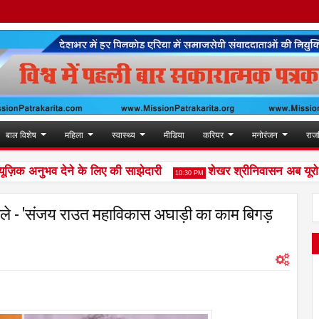
बाल विशेष
महिला
स्वास्थ्य
मीडिया
करियर
मनोरंजन
राज
अनुभव देने के लिए की साझेदारी
शेखर श्रीनिवासन अब यूरो फ्रेगर
10:30 PM
 बोले - 'संजय राउत महाविकास अघाड़ी का काम बिगड़