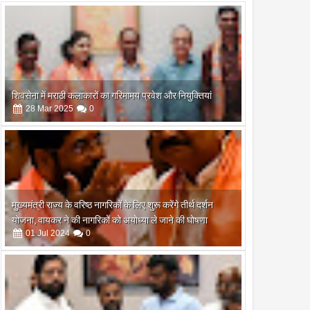
2024
2024
 विलास पोतनिस पर मामला
राष्ट्रपति द्रौपदी मुर्मू ने घर जाकर
ाजनीतिक मैदान में साजिश की
आडवाणी को भारत रत्न से किया
ी, विपक्षी प्रत्याशी अमोल
सम्मानित, PM मोदी समेत ये नेता रहे
र पर गहराया संदेह
मौजूद
शिवसेना में मराठी कलाकारों का गरिमामय प्रवेश और नियुक्तियां
28
Mar
2025
0
मुख्यमंत्री राज्य के वरिष्ठ नागरिकों के लिए शुरू करेंगे तीर्थ दर्शन
योजना, वायकर ने की नागरिकों को अयोध्या ले जाने की घोषणा
01
Jul
2024
0