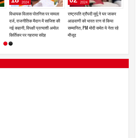
2026
2026
गे
समाज परिवर्तन की दिशा में मिशन
एक शब्द जिसने सोशल मीडिया से
विधायक
पत्रकारिता का बड़ा कदम
सियासत तक मचा दी हलचल
दर्ज, र
नई कहान
किर्तिक