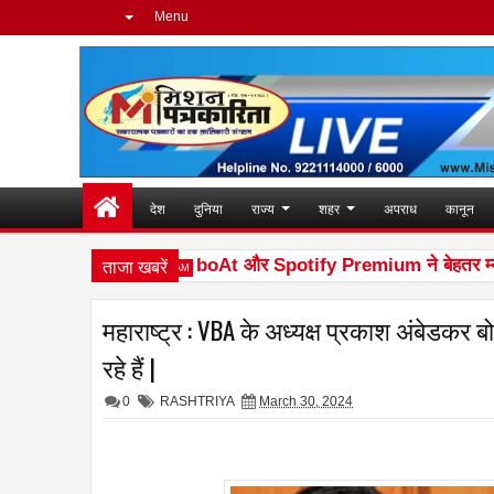
Menu
देश
दुनिया
राज्य
शहर
अपराध
कानून
ताजा खबरें
a लॉन्च किया
boAt और Spotify Premium ने बेहतर म्यूज़िक 
10:02 AM
महाराष्ट्र : VBA के अध्यक्ष प्रकाश अंबेडकर
रहे हैं |
0
RASHTRIYA
March 30, 2024