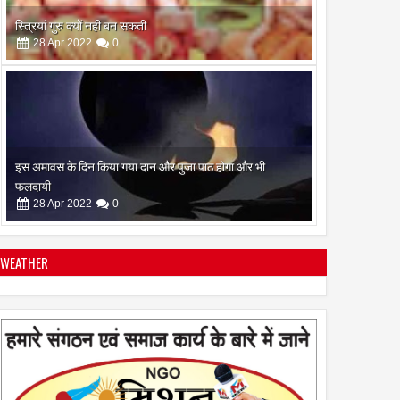
इस अमावस के दिन किया गया दान और पुजा पाठ होगा और भी
फलदायी
28
Apr
2022
0
WEATHER
रामनवमी के दिन गायत्री महायज्ञ व सामुहिक पूर्णाहुति सम्पन्न
10
Apr
2022
0