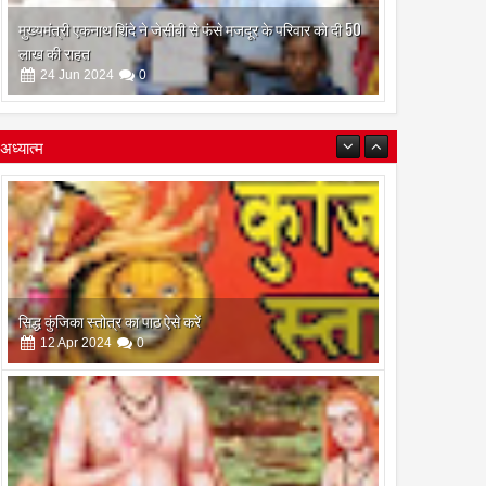
मुख्यमंत्री एकनाथ शिंदे ने जेसीबी से फंसे मजदूर के परिवार को दी 50
लाख की राहत
24
Jun
2024
0
अध्यात्म
सिद्ध कुंजिका स्तोत्र का पाठ ऐसे करें
12
Apr
2024
0
स्त्रियां गुरु क्यों नही बन सकती
28
Apr
2022
0