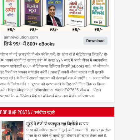
जीवन को नई ऊंचाइयों की ओर प्रेरित करें! 📚 खोज रहे हैं मोटिवेशनल किताबें? 📚
🌟 "अपने सपनों को साकार करें" 🌟 केवल 99/- रूपए में अपने जीवन में चमत्कारिक
बदलाव लानेवाली 800+ मोटिवेशनल डिजिटल किताबें (eBook) पाएं। जो जीवन के
हर विषयों पर आपका मार्गदर्शन करेगी। आज ही अपनी जीवन बदलने वाली पुस्तकें
प्राप्त करें। ये किताबें आपको सफलता की ऊंचाइयों तक ले जाएंगी। ✨ अपना भविष्य
आज से निर्माण करें। ✨ पुस्तक को प्राप्त करने के लिए अभी निम्न लिंक पर क्लिक
करे। https://topmate.io/business_world/827635 सौजन्य - -मिशन
पत्रकारिता #मोटिवेशन #प्रेरणा #किताबें #सफलता #जीवनकीपथशाला
POPULAR POSTS / पसंदीदा खबरे
मुंबई में तेजी से फलफूल रहा जिगोलो व्यापार
भारत की आर्थिक राजधानी मुंबई यानी मायानगरी . यहा पर हर रोज
भारत के हर कोने से लाखों युवा रोजगार की चाहत लेकर आते है.