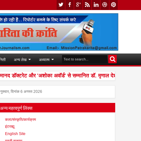
निती
अन्य लेख
अध्यात्म
 डॉक्टरेट और 'अशोका अवॉर्ड' से सम्मानित डॉ. मृणाल देशराज 'इश्कबाज़' ट
गुरुवार, दिनांक 6 अगस्त 2026
अन्य महत्वपुर्ण लिंक्स
कला/संस्कृति/कार्यक्रम
इंटरव्ह्यू
English Site
मराठी बातम्या