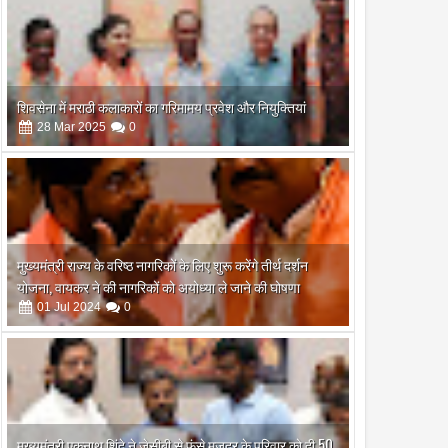
शिवसेना में मराठी कलाकारों का गरिमामय प्रवेश और नियुक्तियां
28
Mar
2025
0
मुख्यमंत्री राज्य के वरिष्ठ नागरिकों के लिए शुरू करेंगे तीर्थ दर्शन
योजना, वायकर ने की नागरिकों को अयोध्या ले जाने की घोषणा
01
Jul
2024
0
मुख्यमंत्री एकनाथ शिंदे ने जेसीबी से फंसे मजदूर के परिवार को दी 50