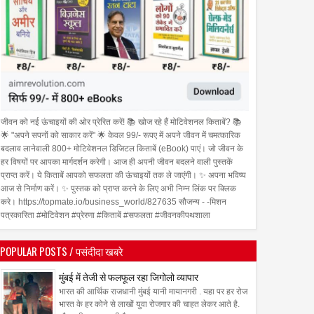
जीवन को नई ऊंचाइयों की ओर प्रेरित करें! 📚 खोज रहे हैं मोटिवेशनल किताबें? 📚
🌟 "अपने सपनों को साकार करें" 🌟 केवल 99/- रूपए में अपने जीवन में चमत्कारिक
बदलाव लानेवाली 800+ मोटिवेशनल डिजिटल किताबें (eBook) पाएं। जो जीवन के
हर विषयों पर आपका मार्गदर्शन करेगी। आज ही अपनी जीवन बदलने वाली पुस्तकें
प्राप्त करें। ये किताबें आपको सफलता की ऊंचाइयों तक ले जाएंगी। ✨ अपना भविष्य
आज से निर्माण करें। ✨ पुस्तक को प्राप्त करने के लिए अभी निम्न लिंक पर क्लिक
करे। https://topmate.io/business_world/827635 सौजन्य - -मिशन
पत्रकारिता #मोटिवेशन #प्रेरणा #किताबें #सफलता #जीवनकीपथशाला
POPULAR POSTS / पसंदीदा खबरे
मुंबई में तेजी से फलफूल रहा जिगोलो व्यापार
भारत की आर्थिक राजधानी मुंबई यानी मायानगरी . यहा पर हर रोज
भारत के हर कोने से लाखों युवा रोजगार की चाहत लेकर आते है.