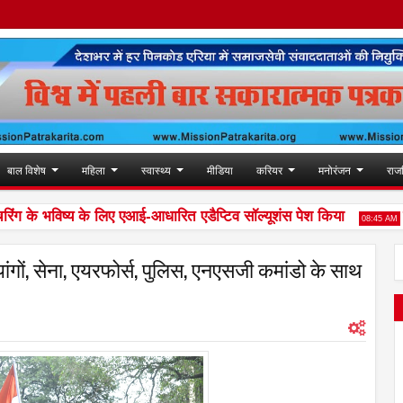
बाल विशेष
महिला
स्वास्थ्य
मीडिया
करियर
मनोरंजन
राज
ंग के भविष्य के लिए एआई-आधारित एडैप्टिव सॉल्यूशंस पेश किया
मानद
08:45 AM
ांगों, सेना, एयरफोर्स, पुलिस, एनएसजी कमांडो के साथ