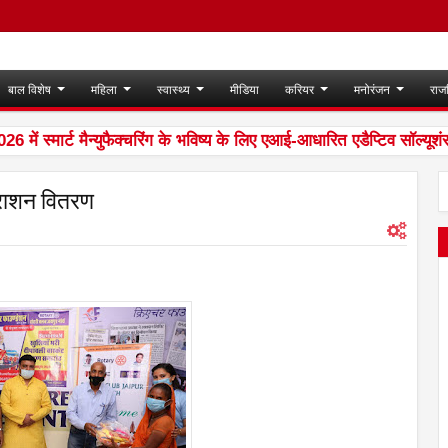
बाल विशेष
महिला
स्वास्थ्य
मीडिया
करियर
मनोरंजन
राज
स्मार्ट मैन्युफैक्चरिंग के भविष्य के लिए एआई-आधारित एडैप्टिव सॉल्यूशंस पे
' राशन वितरण