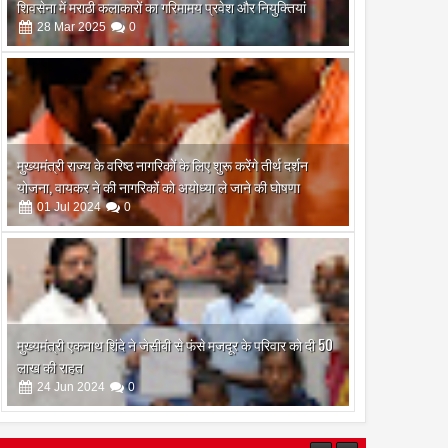
शिवसेना में मराठी कलाकारों का गरिमामय प्रवेश और नियुक्तियां
28
Mar
2025
0
मुख्यमंत्री राज्य के वरिष्ठ नागरिकों के लिए शुरू करेंगे तीर्थ दर्शन
योजना, वायकर ने की नागरिकों को अयोध्या ले जाने की घोषणा
01
Jul
2024
0
मुख्यमंत्री एकनाथ शिंदे ने जेसीबी से फंसे मजदूर के परिवार को दी 50
लाख की राहत
24
Jun
2024
0