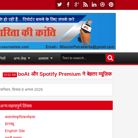
निती
अन्य लेख
अध्यात्म
boAt और Spotify Premium ने बेहतर म्यूज़िक अनुभव देने के लिए 
02 AM
शनिवार, दिनांक 8 अगस्त 2026
अन्य महत्वपुर्ण लिंक्स
कला/संस्कृति/कार्यक्रम
इंटरव्ह्यू
English Site
मराठी बातम्या