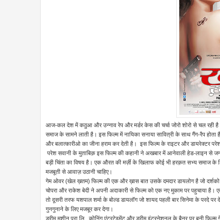
आज-कल देश में कठुआ और उन्नाव रेप और मर्डर केस की चर्चा जोरो शोरो से चल रही ह
समाज के सामने लाती है। इस फिल्म में नायिका सनाया सावित्री के साथ गैंग-रैप होता
और बलात्कारीओ का जीना हराम कर देती है। इस फिल्म के राइटर और डायरेक्टर परे
परेश सवानी के मुताबिक़ इस फिल्म की कहानी ने अखबार में आनेवाली हेड-लाइन से जन्म ल
बड़ी चिंता का विषय है। एक औरत की मर्ज़ी के खिलाफ कोई भी हरक़त सभ्य समाज के 
मजबूती से आवाज़ उठानी चाहिए।
गेम ओवर (खेल ख़तम) फिल्म की एक और ख़ास बात उसके दमदार डायलोग है जो दर्शको को त
चोपरा और राकेश बेदी ने अपनी अदाकारी से फिल्म को एक नए मुकाम पर पहुचाया है। ए
तो दूसरी तरफ यशपाल शर्मा के बोल्ड डायलॉग जो शायद पहली बार सिनेमा के परदे पर दे
गुनगुनाने के लिए मजबूर कर देगा।
ड्रीम मशीन प्रा.लि., कोनिंग एंटरटेइमेंट और ड्रीम इंटरनेशनल के बैनर पर बनी फिल्म