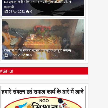
रामनवमी के दिन गायत्री महायज्ञ व सामुहिक पूर्णाहुति सम्पन्न
10
Apr
2022
0
सिद्ध कुंजिका स्तोत्र का पाठ ऐसे करें
12
Apr
2024
0
WEATHER
स्त्रियां गुरु क्यों नही बन सकती
28
Apr
2022
0