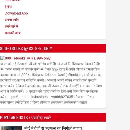
ई पेपर
Download App
अपना ब्लॉग
हमारे बारे में
सरकारी कार्य
800+ EBOOKS @ RS. 99/- ONLY
जीवन को नई ऊंचाइयों की ओर प्रेरित करें! 📚 खोज रहे हैं मोटिवेशनल किताबें? 📚
🌟 "अपने सपनों को साकार करें" 🌟 केवल 99/- रूपए में अपने जीवन में चमत्कारिक
बदलाव लानेवाली 800+ मोटिवेशनल डिजिटल किताबें (eBook) पाएं। जो जीवन के
हर विषयों पर आपका मार्गदर्शन करेगी। आज ही अपनी जीवन बदलने वाली पुस्तकें
प्राप्त करें। ये किताबें आपको सफलता की ऊंचाइयों तक ले जाएंगी। ✨ अपना भविष्य
आज से निर्माण करें। ✨ पुस्तक को प्राप्त करने के लिए अभी निम्न लिंक पर क्लिक
करे। https://topmate.io/business_world/827635 सौजन्य - -मिशन
पत्रकारिता #मोटिवेशन #प्रेरणा #किताबें #सफलता #जीवनकीपथशाला
POPULAR POSTS / पसंदीदा खबरे
मुंबई में तेजी से फलफूल रहा जिगोलो व्यापार