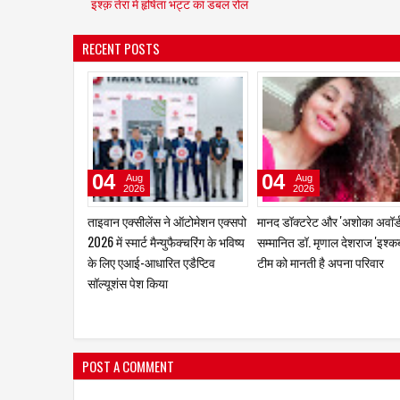
इश्क़ तेरा में हृषिता भट्ट का डबल रोल
RECENT POSTS
06
04
Aug
Aug
2026
2026
boAt और Spotify Premium ने
शेखर श्रीनिवासन अब यूरो फ्रेगरे
बेहतर म्यूज़िक अनुभव देने के लिए की
इंडिया की कमान संभालेंगे
साझेदारी
POST A COMMENT