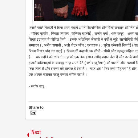
इससे पहले लेखजी ने बिना समय गंवाये अपने चिरपरिचित और विश्वासपात्र अभिनेताओं 
, गोविंद नामदेव , स्मिता जयकर , कनिका बाजपेई , राजीव वर्मा , भरत कपूर , अरुण ब
शिखा इटकान ने जीवित किये । इसके अतिरिक्त लेखजी से वर्षो से जुड़े सहयोगियों जैसे 
सम्पादन ) , अमीन सयानी , अली पीटर जॉन ( प्रचारक ) , सुरेश प्रेमवती बिश्नोई ( सह -
फिल्म में चार चाँद लग गए हैं । फिल्म की कहानी एक सीधी - सीधी और मज़लूम महिला न
है । चार महीने की गर्भवती नाज़ को एक नेक इंसान रशीद सहारा देता है और उसके बच
हजारों कठिनाइयों के बावजूद नाज़ अपने बेटे ( रशीद जूनियर ) को पालती और पढ़ाती है ।
फंस जाता है और शबनम को तलाक़ दे देता है । नाज़ अब " फिर उसी मोड़ पर " है और अप
एक अत्यंत सशक्त पहलू उनका संगीत रहा है ।
- संतोष साहू
Share to:
Next