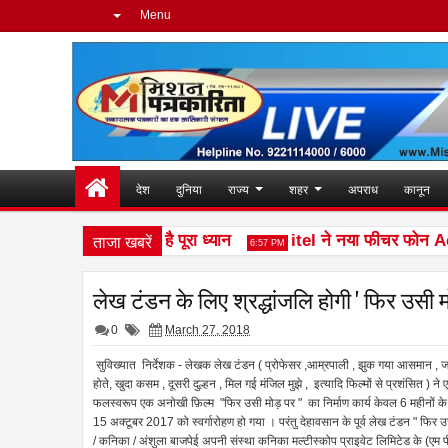
Menu
देश
दुनिया
राज्य
शहर
अपराध
कानून
ताजा खबरें
अल हक़ का अभिनय पर है पूरा ध्यान
itel ने नया फीचर फोन Ace 
6:57 PM
लेख टंडन के लिए श्रद्धांजलि होगी ' फिर उसी मो
0
March 27, 2018
सुविख्यात निर्देशक - लेखक लेख टंडन ( प्रोफेसर ,आम्रपाली , झुक गया आसमान , जहां 
होते, खुदा कसम , दूसरी दुल्हन , मिल गई मंजिल मुझे , इत्यादि फिल्मों से प्रशंसित )
फलस्वरूप एक अनोखी फ़िल्म "फिर उसी मोड़ पर " का निर्माण कार्य केवल 6 महीनों के अ
15 अक्टूबर 2017 को स्वर्गारोहण हो गया । परंतु देहावसान के पूर्व लेख टंडन " फिर 
/ कनिका / अंशुला बाजपेई अपनी संस्था कनिका मल्टीस्कोप प्राइवेट लिमिटेड के (एम पी ए