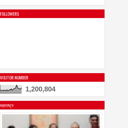
FOLLOWERS
06
Aug
Aug
2026
2026
की दुनिया में शानदार प्रदर्शन
itel ने नया फीचर फोन Ace 3 Heera
VISITOR NUMBER
 शनाया अल हक़ का अभिनय पर
लॉन्च किया
्यान
1,200,804
महाराष्ट्र