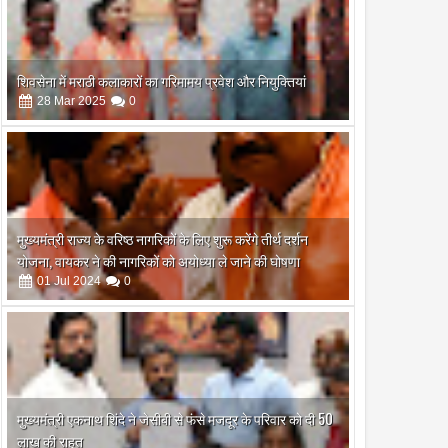
शिवसेना में मराठी कलाकारों का गरिमामय प्रवेश और नियुक्तियां
28
Mar
2025
0
मुख्यमंत्री राज्य के वरिष्ठ नागरिकों के लिए शुरू करेंगे तीर्थ दर्शन
योजना, वायकर ने की नागरिकों को अयोध्या ले जाने की घोषणा
01
Jul
2024
0
मुख्यमंत्री एकनाथ शिंदे ने जेसीबी से फंसे मजदूर के परिवार को दी 50
लाख की राहत