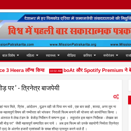
बाल विशेष
महिला
स्वास्थ्य
मीडिया
करियर
मनोरंजन
राज
3 Heera लॉन्च किया
boAt और Spotify Premium ने बेहतर म्यू
10:02 AM
ड़ पर ' - त्रिनेत्र बाजपेयी
प्यार मिले, प्रिंस , आंदोलन , दुल्हन वही जो पिया मन भावे , एक बार कहो , शारदा, अगर तुम ना
 ने एक महत्वपूर्ण विषय की गम्भीरता को भांपकर निराली फिल्म बनाने की योजना को कार्यान्वित किया ।
ंतराल मे लेख टंडन के बेजोड़ निर्देशन में सम्पन्न हुआ । तदुपरांत इस महान निर्देशक - लेखक का
उसी मोड़ पर" जैसी महत्वपूर्ण सम्पादित कर पाये । अब इस फिल्म को उनके सहयोगी निर्माता त्रिनेत्र
ल) के अंतर्गत हजारों प्रशंसकों के समक्ष शीघ्र प्रस्तुत करने वाले हैं ।