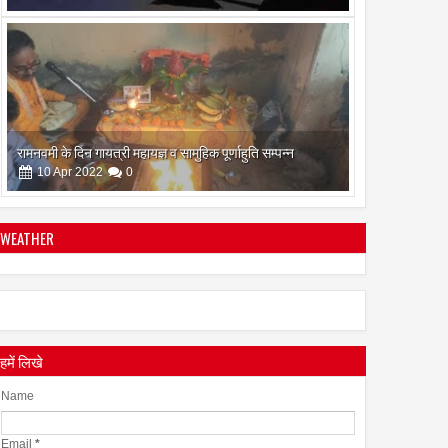
सिद्ध कुंजिका स्तोत्र का पाठ ऐसे करें
12
Apr
2024
0
WEATHER
स्त्रियां गुरु क्यों नही बन सकती
28
Apr
2022
0
हमें लिखे
Name
Email
*