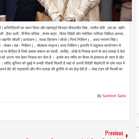
/ अभिनेत्रियों का चयन किया और महत्वपूर्ण किरदार कँवलजीत सिंह , परमीत सेठी , एस.एम. जहीर
ाली , हैदर अली , विनीता मलिक , संजय बत्रा , दिव्या दिवेदी और नवोदिता नायिका जिविधा आस्था ,
जहांगीर चौधरी ( छायांकन ) , माधव क्रिशन / जोजो ( निर्त्य निर्देशन ) , अवध नरायण सिंह (
 लेखन / सह - निर्देशन ) , चोक्कस भरद्वाज ( कला निर्देशन ) इत्यादि ने सकुशल कार्यान्व्यन से
ाज़ पर केंद्रित है जिसे उसका बचपन का साथी , शाहिद , धोखे से निकाह करने के बाद तलाक़ दे देता
्चे को अपना नाम देकर निकाह कर लेता है । इसके बाद रशीद का कैंसर से इंतकाल हो जाता है और
 रशीद जूनियर को दुबई मे अच्छी नौकरी मिलती है जहां वो अपनी विदेशी सेक्रेटरी के प्रेम जाल में
ने बेटे की नाइंसाफी और तीन तलाक़ की कुरीति से जंग छेड़ देती है । लेख टंडन की फिल्मों का
By
Santosh Sahu
Previous