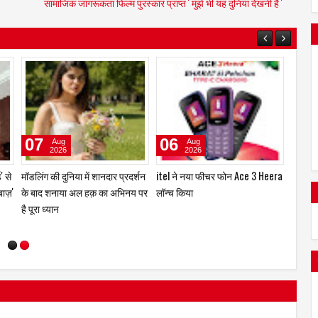
सामाजिक जागरूकता फिल्म पुरस्कार प्राप्त ' मुझे भी यह दुनिया देखनी है '
04
04
07
Aug
Aug
2026
2026
ंस
ताइवान एक्सीलेंस ने ऑटोमेशन एक्सपो
मानद डॉक्टरेट और 'अशोका अवॉर्ड' से
मॉडलिंग 
2026 में स्मार्ट मैन्युफैक्चरिंग के भविष्य
सम्मानित डॉ. मृणाल देशराज 'इश्कबाज़'
के बाद
के लिए एआई-आधारित एडैप्टिव
टीम को मानती है अपना परिवार
है पूरा ध
सॉल्यूशंस पेश किया